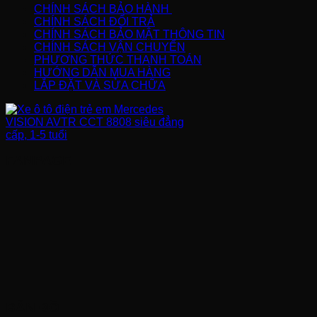
CHÍNH SÁCH BẢO HÀNH
CHÍNH SÁCH ĐỔI TRẢ
CHÍNH SÁCH BẢO MẬT THÔNG TIN
CHÍNH SÁCH VẬN CHUYỂN
PHƯƠNG THỨC THANH TOÁN
HƯỚNG DẪN MUA HÀNG
LẮP ĐẶT VÀ SỬA CHỮA
FANPAGE
BẢN ĐỒ