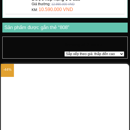
Giá thường:
12.990.000
VND
10.590.000
VND
KM:
Sản phẩm được gắn thẻ “808”
Showing all 2 results
-44%