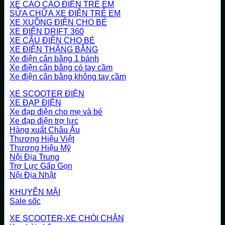
XE CÀO CÀO ĐIỆN TRẺ EM
SỬA CHỮA XE ĐIỆN TRẺ EM
XE XUỒNG ĐIỆN CHO BÉ
XE ĐIỆN DRIFT 360
XE CẨU ĐIỆN CHO BÉ
XE ĐIỆN THĂNG BẰNG
Xe điện cân bằng 1 bánh
Xe điện cân bằng có tay cầm
Xe điện cân bằng không tay cầm
XE SCOOTER ĐIỆN
XE ĐẠP ĐIỆN
Xe đạp điện cho mẹ và bé
Xe đạp điện trợ lực
Hàng xuất Châu Âu
Thương Hiệu Việt
Thương Hiệu Mỹ
Nội Địa Trung
Trợ Lực Gấp Gọn
Nội Địa Nhật
KHUYỄN MÃI
Sale sốc
XE SCOOTER-XE CHÒI CHÂN