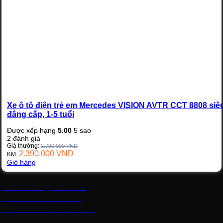
Xe ô tô điện trẻ em Mercedes VISION AVTR CCT 8808 siê
đẳng cấp, 1-5 tuổi
Được xếp hạng
5.00
5 sao
2
đánh giá
Giá thường:
2.790.000
VND
2.390.000
VND
KM:
Giỏ hàng
Xe ô tô điện trẻ em
Mercedes VISION
AVTR CCT 8808 siêu
đẳng cấp, 1-5 tuổi