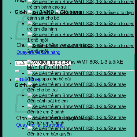
Hotline
Xe ô tô điện
0937.222.487
trẻ em bánh cao su
Giỏ hàng /
0
VND
xe ô tô điện
cảnh sát cho bé
Xe ô tô điện
trẻ em địa hình
Xe ô tô điện
1 chỗ ngồi
Chưa có sản phẩm trong giỏ hàng.
Xe ô tô điện
2 chỗ ngồi
Quay trở lại cửa hàng
XE
Tìm
MÁY ĐIỆN CHO BÉ
kiếm:
Xe máy
điện vespa cho bé gái
Xe máy
Giỏ hàng
điện cho bé trai
Xe máy
điện cảnh sát trẻ em
Xe máy
điện trẻ em 2 bánh
Xe máy
Chưa có sản phẩm trong giỏ hàng.
điện trẻ em 3 bánh
Quay trở lại cửa hàng
Xe máy
điện trẻ em bản quyền