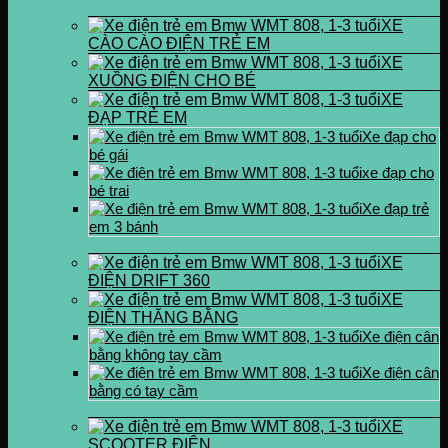
XE
CÀO CÀO ĐIỆN TRẺ EM
XE
XUỒNG ĐIỆN CHO BÉ
XE
ĐẠP TRẺ EM
Xe đạp cho
bé gái
xe đạp cho
bé trai
Xe đạp trẻ
em 3 bánh
XE
ĐIỆN DRIFT 360
XE
ĐIỆN THĂNG BẰNG
Xe điện cân
bằng không tay cầm
Xe điện cân
bằng có tay cầm
XE
SCOOTER ĐIỆN