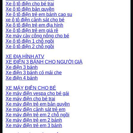
Xe ô tô điện cho bé trai
Xe ô tô điện bản quyền
Xe ô tô điện trẻ em bánh cao su
xe ô tô điện cảnh sát cho bé
Xe ô tô điện trẻ em địa hình
Xe ô tô điện trẻ em giá rẻ
Xe máy cày công nông cho bé
Xe ô tô điện 1 chỗ ngồi
Xe ô tô điện 2 chỗ ngồi
XE ĐỊA HÌNH ATV
XE ĐIỆN 3 BÁNH CHO NGƯỜI GIÀ
Xe điện 3 bánh
Xe điện 3 bánh có mái che
Xe điện 4 bánh
XE MÁY ĐIỆN CHO BÉ
Xe máy điện vespa cho bé gái
Xe máy điện cho bé trai
Xe máy điện trẻ em bản quyền
Xe máy điện cảnh sát trẻ em
Xe máy điện trẻ em 2 chỗ ngồi
Xe máy điện trẻ em 2 bánh
Xe máy điện trẻ em 3 bánh