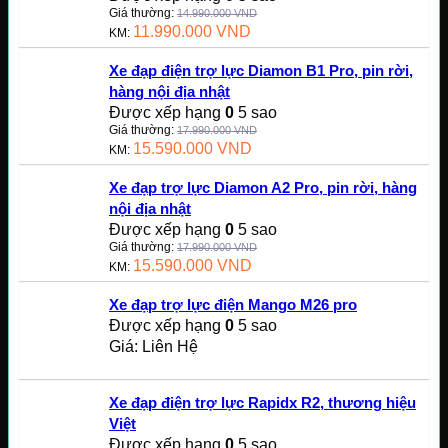
Giá thường:
14.990.000
VND
11.990.000
VND
KM:
Xe đạp điện trợ lực Diamon B1 Pro, pin rời,
hàng nội địa nhật
Được xếp hạng
0
5 sao
Giá thường:
17.990.000
VND
15.590.000
VND
KM:
Xe đạp trợ lực Diamon A2 Pro, pin rời, hàng
nội địa nhật
Được xếp hạng
0
5 sao
Giá thường:
17.990.000
VND
15.590.000
VND
KM:
Xe đạp trợ lực điện Mango M26 pro
Được xếp hạng
0
5 sao
Giá: Liên Hệ
Xe đạp điện trợ lực Rapidx R2, thương hiệu
Việt
Được xếp hạng
0
5 sao