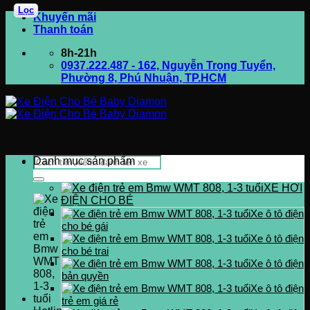
Lọc
Bỏ
Khuyến mãi
qua
Thanh toán
nội
8h-21h
dung
0937.222.487 - 162, Nguyễn Trọng Tuyển,
Phường 8, Phú Nhuận, TP.HCM
Tìm
Danh mục sản phẩm
kiếm:
XE HƠI
ĐIỆN CHO BÉ
Xe ô tô điện
cho bé gái
Xe ô tô điện
cho bé trai
Xe ô tô điện
bản quyền
Xe ô tô điện
trẻ em giá rẻ