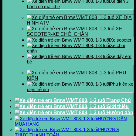
Xe điện 3
bánh có mái che
XE ĐỊA
HÌNH ATV
XE
SCOOTER-XE CHÒI CHÂN
Xe scooter
Xe chòi
chân
Xe đẩy em
bé
PHỤ
KIỆN
Phụ kiện xe
điện trẻ em
Trang Chủ
Giới thiệu
Hướng dẫn
HƯỚNG DẪN
MUA HÀNG
PHƯƠNG
THỨC THANH TOÁN