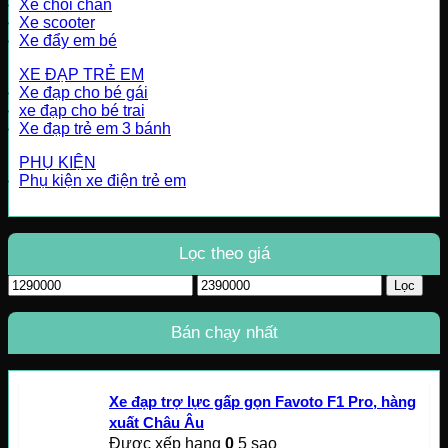
Xe chòi chân
Xe scooter
Xe đẩy em bé
XE ĐẠP TRẺ EM
Xe đạp cho bé gái
xe đạp cho bé trai
Xe đạp trẻ em 3 bánh
PHỤ KIỆN
Phụ kiện xe điện trẻ em
Lọc theo giá
Giá
Giá
Lọc
tối
tối
thiểu
đa
Bán chạy nhất
Xe đạp trợ lực gấp gọn Favoto F1 Pro, hàng
xuất Châu Âu
Được xếp hạng
0
5 sao