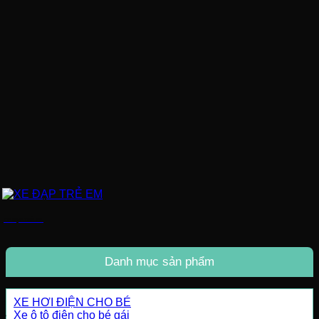
XE ĐẠP TRẺ EM
Danh mục sản phẩm
XE HƠI ĐIỆN CHO BÉ
Xe ô tô điện cho bé gái