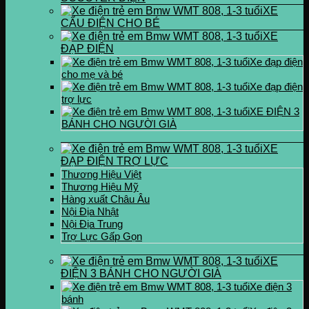
XE
CẨU ĐIỆN CHO BÉ
XE
ĐẠP ĐIỆN
Xe đạp điện
cho mẹ và bé
Xe đạp điện
trợ lực
XE ĐIỆN 3
BÁNH CHO NGƯỜI GIÀ
XE
ĐẠP ĐIỆN TRỢ LỰC
Thương Hiệu Việt
Thương Hiệu Mỹ
Hàng xuất Châu Âu
Nội Địa Nhật
Nội Địa Trung
Trợ Lực Gấp Gọn
XE
ĐIỆN 3 BÁNH CHO NGƯỜI GIÀ
Xe điện 3
bánh