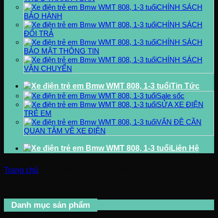
CHÍNH SÁCH
BẢO HÀNH
CHÍNH SÁCH
ĐỔI TRẢ
CHÍNH SÁCH
BẢO MẬT THÔNG TIN
CHÍNH SÁCH
VẬN CHUYỂN
Tin Tức
Sale sốc
SỬA XE ĐIỆN
TRẺ EM
VẤN ĐỀ CẦN
QUAN TÂM VỀ XE ĐIỆN
Liên Hệ
Trang chủ
/
Sản phẩm được gắn thẻ “808”
Danh mục sản phẩm