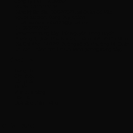
Công Ty TNHH KOMINA
MSDN: 0316713134
Đăng ký lần đầu: 08/02/2021, tại Quận Gò Vấp
Người đại diện: Đặng Duy Khánh
Email: xedienchobe123@gmail.com
ĐT: 0937222487
Showroom trưng bày: 162 Nguyễn Trọng Tuyển,
Phường 8, Quận Phú Nhuận, Thành phố Hồ Chí Minh
Địa Chỉ Kho : 14/12/2 Đường số 53, Phường 14, Quận
Gò Vấp, Thành phố Hồ Chí Minh (không trưng bày)
THÔNG TIN
Trang chủ
Giới thiệu
Sản phẩm
Tin tức
Vị trí cửa hàng
Liên hệ
Quà tặng chính hãng
CHÍNH SÁCH