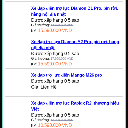
Xe đạp điện trợ lực Diamon B1 Pro, pin rời,
hàng nội địa nhật
Được xếp hạng
0
5 sao
Giá thường:
17.990.000
VND
15.590.000
VND
KM:
Xe đạp trợ lực Diamon A2 Pro, pin rời, hàng
nội địa nhật
Được xếp hạng
0
5 sao
Giá thường:
17.990.000
VND
15.590.000
VND
KM:
Xe đạp trợ lực điện Mango M26 pro
Được xếp hạng
0
5 sao
Giá: Liên Hệ
Xe đạp điện trợ lực Rapidx R2, thương hiệu
Việt
Được xếp hạng
0
5 sao
Giá thường:
12.990.000
VND
10.590.000
VND
KM: