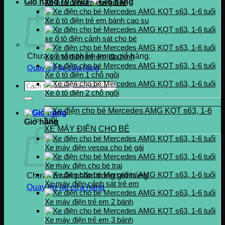
Giỏ hàng /
0
VND
Xe ô tô điện trẻ em giá rẻ
Xe ô tô điện trẻ em bánh cao su
xe ô tô điện cảnh sát cho bé
Chưa có sản phẩm trong giỏ hàng.
Xe ô tô điện trẻ em địa hình
Quay trở lại cửa hàng
Xe ô tô điện 1 chỗ ngồi
Tìm
Xe ô tô điện 2 chỗ ngồi
kiếm:
Giỏ hàng
XE MÁY ĐIỆN CHO BÉ
Xe máy điện vespa cho bé gái
Xe máy điện cho bé trai
Chưa có sản phẩm trong giỏ hàng.
Xe máy điện cảnh sát trẻ em
Quay trở lại cửa hàng
Xe máy điện trẻ em 2 bánh
Xe máy điện trẻ em 3 bánh