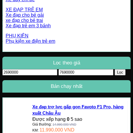
XE ĐẠP TRẺ EM
Xe đạp cho bé gái
xe đạp cho bé trai
Xe đạp trẻ em 3 bánh
PHỤ KIỆN
Phụ kiện xe điện trẻ em
Lọc theo giá
Giá
Giá
Lọc
tối
tối
thiểu
đa
Bán chạy nhất
Xe đạp trợ lực gấp gọn Favoto F1 Pro, hàng
xuất Châu Âu
Được xếp hạng
0
5 sao
Giá thường:
14.990.000
VND
11.990.000
VND
KM: