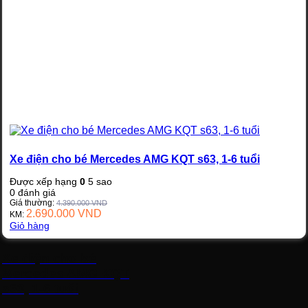
Xe điện cho bé Mercedes AMG KQT s63, 1-6 tuổi
Được xếp hạng
0
5 sao
0
đánh giá
Giá thường:
4.390.000
VND
2.690.000
VND
KM:
Giỏ hàng
Xe điện cho bé
Mercedes AMG KQT
s63, 1-6 tuổi