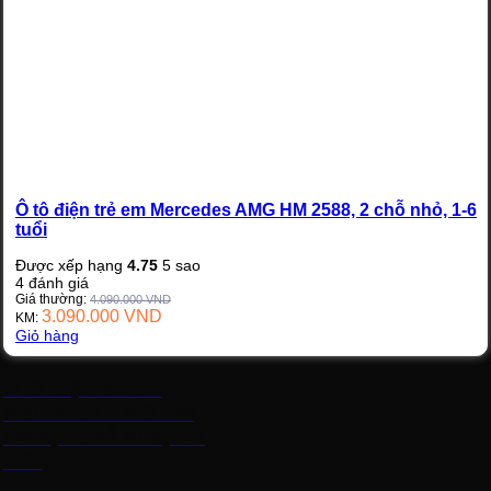
Ô tô điện trẻ em Mercedes AMG HM 2588, 2 chỗ nhỏ, 1-6
tuổi
Được xếp hạng
4.75
5 sao
4
đánh giá
Giá thường:
4.090.000
VND
3.090.000
VND
KM:
Giỏ hàng
Ô tô điện trẻ em
Mercedes AMG HM
2588, 2 chỗ nhỏ, 1-6
tuổi