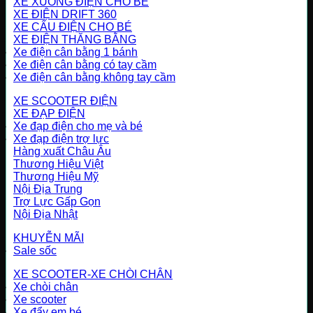
XE XUỒNG ĐIỆN CHO BÉ
XE ĐIỆN DRIFT 360
XE CẨU ĐIỆN CHO BÉ
XE ĐIỆN THĂNG BẰNG
Xe điện cân bằng 1 bánh
Xe điện cân bằng có tay cầm
Xe điện cân bằng không tay cầm
XE SCOOTER ĐIỆN
XE ĐẠP ĐIỆN
Xe đạp điện cho mẹ và bé
Xe đạp điện trợ lực
Hàng xuất Châu Âu
Thương Hiệu Việt
Thương Hiệu Mỹ
Nội Địa Trung
Trợ Lực Gấp Gọn
Nội Địa Nhật
KHUYỄN MÃI
Sale sốc
XE SCOOTER-XE CHÒI CHÂN
Xe chòi chân
Xe scooter
Xe đẩy em bé