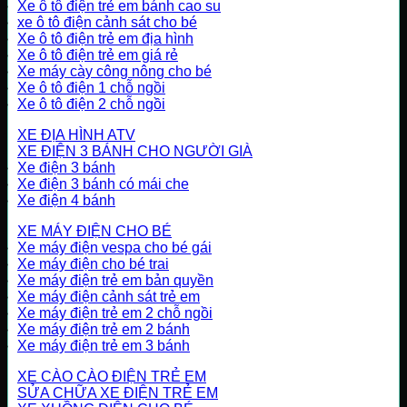
Xe ô tô điện trẻ em bánh cao su
xe ô tô điện cảnh sát cho bé
Xe ô tô điện trẻ em địa hình
Xe ô tô điện trẻ em giá rẻ
Xe máy cày công nông cho bé
Xe ô tô điện 1 chỗ ngồi
Xe ô tô điện 2 chỗ ngồi
XE ĐỊA HÌNH ATV
XE ĐIỆN 3 BÁNH CHO NGƯỜI GIÀ
Xe điện 3 bánh
Xe điện 3 bánh có mái che
Xe điện 4 bánh
XE MÁY ĐIỆN CHO BÉ
Xe máy điện vespa cho bé gái
Xe máy điện cho bé trai
Xe máy điện trẻ em bản quyền
Xe máy điện cảnh sát trẻ em
Xe máy điện trẻ em 2 chỗ ngồi
Xe máy điện trẻ em 2 bánh
Xe máy điện trẻ em 3 bánh
XE CÀO CÀO ĐIỆN TRẺ EM
SỬA CHỮA XE ĐIỆN TRẺ EM