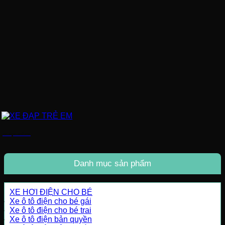
XE ĐẠP TRẺ EM
Danh mục sản phẩm
XE HƠI ĐIỆN CHO BÉ
Xe ô tô điện cho bé gái
Xe ô tô điện cho bé trai
Xe ô tô điện bản quyền