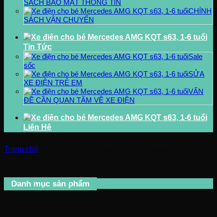
SÁCH BẢO MẬT THÔNG TIN
CHÍNH
SÁCH VẬN CHUYỂN
Tin Tức
Sale
sốc
SỬA
XE ĐIỆN TRẺ EM
VẤN
ĐỀ CẦN QUAN TÂM VỀ XE ĐIỆN
Liên Hệ
Trang chủ
/
Sản phẩm được gắn thẻ “Mercedes AMG”
Danh mục sản phẩm