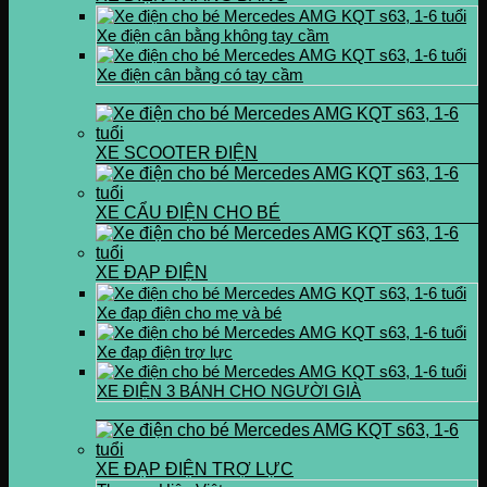
Xe điện cân bằng không tay cầm
Xe điện cân bằng có tay cầm
XE SCOOTER ĐIỆN
XE CẨU ĐIỆN CHO BÉ
XE ĐẠP ĐIỆN
Xe đạp điện cho mẹ và bé
Xe đạp điện trợ lực
XE ĐIỆN 3 BÁNH CHO NGƯỜI GIÀ
XE ĐẠP ĐIỆN TRỢ LỰC