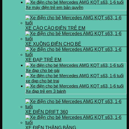
Xe máy điện trẻ em bản quyền
XE CÀO CÀO ĐIỆN TRẺ EM
XE XUỒNG ĐIỆN CHO BÉ
XE ĐẠP TRẺ EM
Xe đạp cho bé gái
xe đạp cho bé trai
Xe đạp trẻ em 3 bánh
XE ĐIỆN DRIFT 360
XE ĐIỆN THĂNG BẰNG