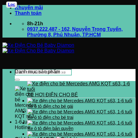
Lọc
Bỏ
Khuyến mãi
qua
Thanh toán
nội
8h-21h
dung
0937.222.487 - 162, Nguyễn Trọng Tuyển,
Phường 8, Phú Nhuận, TP.HCM
Tìm
Danh mục sản phẩm
kiếm:
XE HƠI ĐIỆN CHO BÉ
Xe ô tô điện cho bé gái
Xe ô tô điện cho bé trai
Hotline
Xe ô tô điện bản quyền
0937.222.487