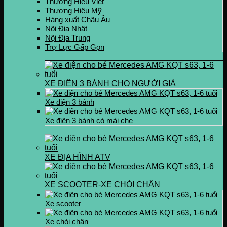
Thương Hiệu Việt
Thương Hiệu Mỹ
Hàng xuất Châu Âu
Nội Địa Nhật
Nội Địa Trung
Trợ Lực Gấp Gọn
XE ĐIỆN 3 BÁNH CHO NGƯỜI GIÀ
Xe điện 3 bánh
Xe điện 3 bánh có mái che
XE ĐỊA HÌNH ATV
XE SCOOTER-XE CHÒI CHÂN
Xe scooter
Xe chòi chân