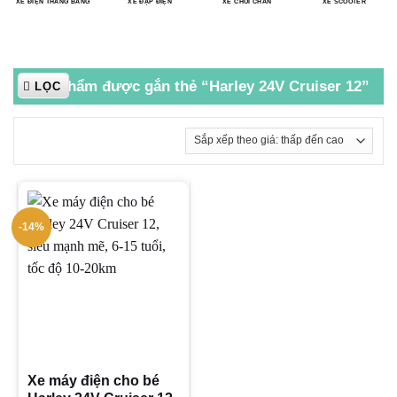
XE ĐIỆN THĂNG BẰNG
XE ĐẠP ĐIỆN
XE CHÒI CHÂN
XE SCOOTER
Sản phẩm được gắn thẻ “Harley 24V Cruiser 12”
LỌC
-14%
Xe máy điện cho bé