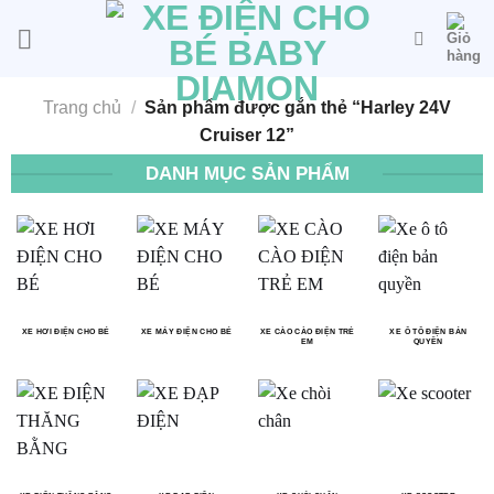
Bỏ
qua
nội
dung
Trang chủ
/
Sản phẩm được gắn thẻ “Harley 24V
Cruiser 12”
DANH MỤC SẢN PHẨM
XE HƠI ĐIỆN CHO BÉ
XE MÁY ĐIỆN CHO BÉ
XE CÀO CÀO ĐIỆN TRẺ
XE Ô TÔ ĐIỆN BẢN
EM
QUYỀN