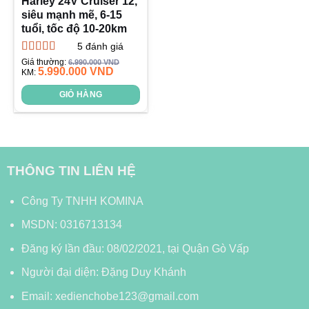
Harley 24V Cruiser 12,
siêu mạnh mẽ, 6-15
tuổi, tốc độ 10-20km
5
đánh giá
Được xếp
Giá thường:
6.990.000
VND
5.990.000
VND
hạng
KM:
4.60
5 sao
GIỎ HÀNG
THÔNG TIN LIÊN HỆ
Công Ty TNHH KOMINA
MSDN: 0316713134
Đăng ký lần đầu: 08/02/2021, tại Quận Gò Vấp
Người đại diện: Đặng Duy Khánh
Email: xedienchobe123@gmail.com