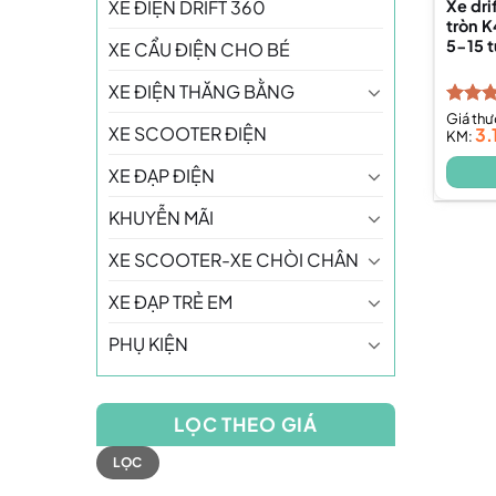
XE ĐIỆN DRIFT 360
Xe dri
tròn K
5-15 t
XE CẨU ĐIỆN CHO BÉ
XE ĐIỆN THĂNG BẰNG
Được 
Giá th
XE SCOOTER ĐIỆN
3.
hạng
KM:
5 sao
XE ĐẠP ĐIỆN
KHUYỄN MÃI
XE SCOOTER-XE CHÒI CHÂN
XE ĐẠP TRẺ EM
PHỤ KIỆN
LỌC THEO GIÁ
Giá
Giá
LỌC
tối
tối
thiểu
đa