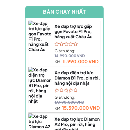
BÁN CHẠY NHẤT
Xe đạp trợ lực gấp
gọn Favoto F1 Pro,
hàng xuất Châu Âu
Được
Giá thường:
xếp
14.990.000
VND
hạng
11.990.000
VND
KM:
0
5
Xe đạp điện trợ lực
sao
Diamon B1 Pro, pin rời,
hàng nội địa nhật
Được
Giá thường:
xếp
17.990.000
VND
hạng
15.590.000
VND
KM:
0
5
Xe đạp trợ lực Diamon
sao
A2 Pro, pin rời, hàng
nội địa nhật