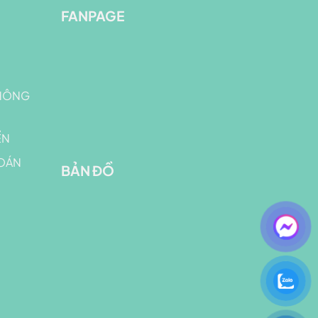
FANPAGE
THÔNG
ỂN
OÁN
BẢN ĐỒ