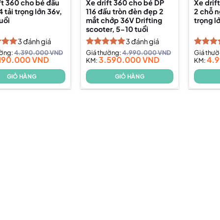
ft 360 cho bé đầu
Xe drift 360 cho bé DP
Xe drif
4 tải trọng lớn 36v,
116 đầu tròn đèn đẹp 2
2 chỗ n
uổi
mắt chớp 36V Drifting
trọng l
scooter, 5-10 tuổi
3
đánh giá
3
đánh giá
xếp
ường:
4.390.000
VND
Được xếp
Giá thường:
4.990.000
VND
Được x
Giá thư
190.000
VND
3.590.000
VND
4.
5.00
hạng
KM:
5.00
hạng
KM:
5.
5 sao
5 sao
GIỎ HÀNG
GIỎ HÀNG