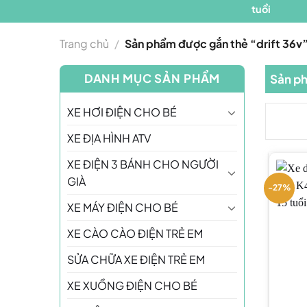
Trang chủ
/
Sản phẩm được gắn thẻ “drift 36v
DANH MỤC SẢN PHẨM
Sản ph
XE HƠI ĐIỆN CHO BÉ
XE ĐỊA HÌNH ATV
XE ĐIỆN 3 BÁNH CHO NGƯỜI
GIÀ
-27%
XE MÁY ĐIỆN CHO BÉ
XE CÀO CÀO ĐIỆN TRẺ EM
SỬA CHỮA XE ĐIỆN TRẺ EM
XE XUỒNG ĐIỆN CHO BÉ