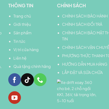
THÔNG TIN
CHÍNH SÁCH
Trang chủ
CHÍNH SÁCH BẢO HÀNH
Giới thiệu
CHÍNH SÁCH ĐỔI TRẢ
p
Sản phẩm
CHÍNH SÁCH BẢO MẬT 
TIN
Tin tức
CHÍNH SÁCH VẬN CHUY
Vị trí cửa hàng
PHƯƠNG THỨC THANH T
Liên hệ
HƯỚNG DẪN MUA HÀNG
,
Quà tặng chính hãng
LẮP ĐẶT VÀ SỬA CHỮA