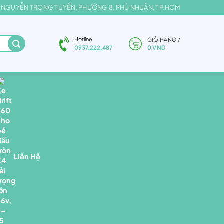
2, NGUYỄN TRỌNG TUYỂN, PHƯỜNG 8, PHÚ NHUẬN, TP.HCM
Hotline
GIỎ HÀNG /
0
VND
0937.222.487
Liên Hệ