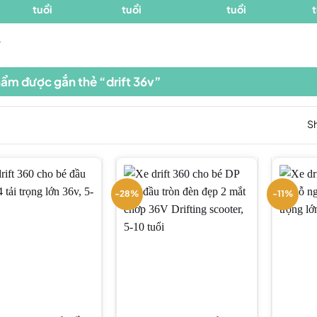
”
ẩm được gắn thẻ “drift 36v”
Sh
-28%
-11%