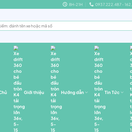
8H-21H
0937.222.487 - 16
 Chủ
Giới thiệu
Hướng dẫn
Tin Tức