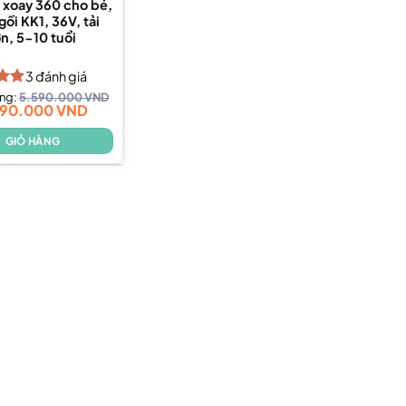
t xoay 360 cho bé,
gồi KK1, 36V, tải
ớn, 5-10 tuổi
3
đánh giá
ếp
ờng:
5.590.000
VND
990.000
VND
00
GIỎ HÀNG