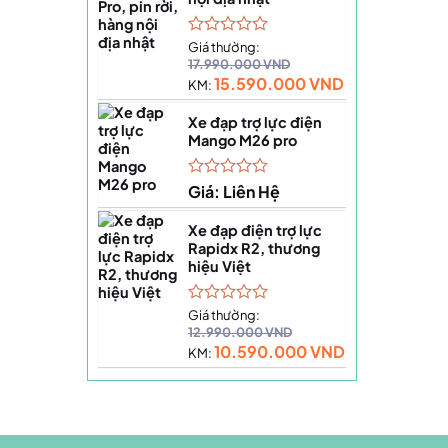
Được
Giá thường:
xếp
17.990.000
VND
hạng
15.590.000
VND
KM:
0
5
Xe đạp trợ lực điện
sao
Mango M26 pro
Được
Giá: Liên Hệ
xếp
hạng
Xe đạp điện trợ lực
0
Rapidx R2, thương
5
hiệu Việt
sao
Được
Giá thường:
xếp
12.990.000
VND
hạng
10.590.000
VND
KM:
0
5
sao