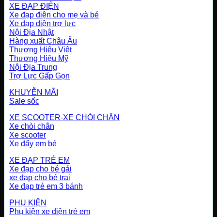
XE ĐẠP ĐIỆN
Xe đạp điện cho mẹ và bé
Xe đạp điện trợ lực
Nội Địa Nhật
Hàng xuất Châu Âu
Thương Hiệu Việt
Thương Hiệu Mỹ
Nội Địa Trung
Trợ Lực Gấp Gọn
KHUYỄN MÃI
Sale sốc
XE SCOOTER-XE CHÒI CHÂN
Xe chòi chân
Xe scooter
Xe đẩy em bé
XE ĐẠP TRẺ EM
Xe đạp cho bé gái
xe đạp cho bé trai
Xe đạp trẻ em 3 bánh
PHỤ KIỆN
Phụ kiện xe điện trẻ em