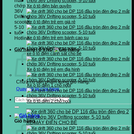
Xe ô tô điện bản quyền
Xe ô tô điện trẻ em giá rẻ
Xe ô tô điện trẻ em bánh cao su
Hotline
0937.222.487
Giỏ hàng /
0
VND
xe ô tô điện cảnh sát cho bé
Xe ô tô điện trẻ em địa hình
Chưa có sản phẩm trong giỏ hàng.
Xe ô tô điện 1 chỗ ngồi
Quay trở lại cửa hàng
Tìm
Xe ô tô điện 2 chỗ ngồi
kiếm:
Giỏ hàng
XE MÁY ĐIỆN CHO BÉ