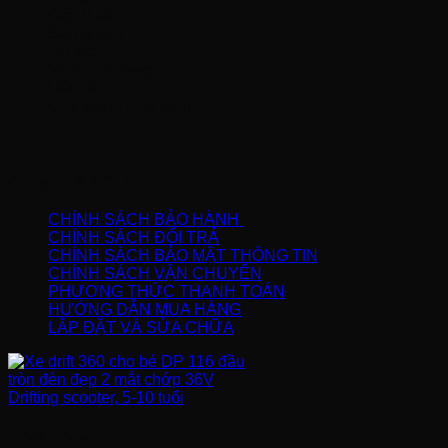
Giới thiệu
Sản phẩm
Tin tức
Vị trí cửa hàng
Liên hệ
Quà tặng chính hãng
CHÍNH SÁCH
CHÍNH SÁCH BẢO HÀNH
CHÍNH SÁCH ĐỔI TRẢ
CHÍNH SÁCH BẢO MẬT THÔNG TIN
CHÍNH SÁCH VẬN CHUYỂN
PHƯƠNG THỨC THANH TOÁN
HƯỚNG DẪN MUA HÀNG
LẮP ĐẶT VÀ SỬA CHỮA
FANPAGE