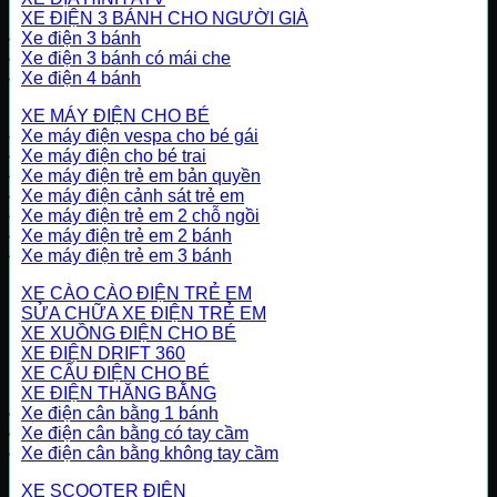
XE ĐIỆN 3 BÁNH CHO NGƯỜI GIÀ
Xe điện 3 bánh
Xe điện 3 bánh có mái che
Xe điện 4 bánh
XE MÁY ĐIỆN CHO BÉ
Xe máy điện vespa cho bé gái
Xe máy điện cho bé trai
Xe máy điện trẻ em bản quyền
Xe máy điện cảnh sát trẻ em
Xe máy điện trẻ em 2 chỗ ngồi
Xe máy điện trẻ em 2 bánh
Xe máy điện trẻ em 3 bánh
XE CÀO CÀO ĐIỆN TRẺ EM
SỬA CHỮA XE ĐIỆN TRẺ EM
XE XUỒNG ĐIỆN CHO BÉ
XE ĐIỆN DRIFT 360
XE CẨU ĐIỆN CHO BÉ
XE ĐIỆN THĂNG BẰNG
Xe điện cân bằng 1 bánh
Xe điện cân bằng có tay cầm
Xe điện cân bằng không tay cầm
XE SCOOTER ĐIỆN