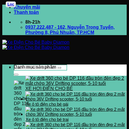
Lọc
Bỏ
Khuyến mãi
qua
Thanh toán
nội
8h-21h
dung
0937.222.487 - 162, Nguyễn Trọng Tuyển,
Phường 8, Phú Nhuận, TP.HCM
Tìm
Danh mục sản phẩm
kiếm:
XE HƠI ĐIỆN CHO BÉ
Xe ô tô điện cho bé gái
Xe ô tô điện cho bé trai