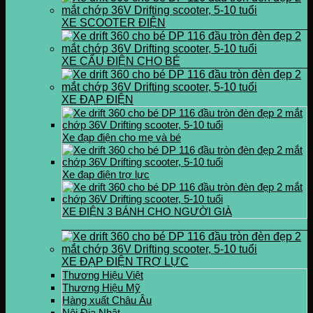
XE SCOOTER ĐIỆN
XE CẨU ĐIỆN CHO BÉ
XE ĐẠP ĐIỆN
Xe đạp điện cho mẹ và bé
Xe đạp điện trợ lực
XE ĐIỆN 3 BÁNH CHO NGƯỜI GIÀ
XE ĐẠP ĐIỆN TRỢ LỰC
Thương Hiệu Việt
Thương Hiệu Mỹ
Hàng xuất Châu Âu
Nội Địa Nhật