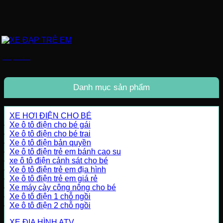
XE ĐẠP TRẺ EM
Danh mục sản phẩm
XE HƠI ĐIỆN CHO BÉ
Xe ô tô điện cho bé gái
Xe ô tô điện cho bé trai
Xe ô tô điện bản quyền
Xe ô tô điện trẻ em bánh cao su
xe ô tô điện cảnh sát cho bé
Xe ô tô điện trẻ em địa hình
Xe ô tô điện trẻ em giá rẻ
Xe máy cày công nông cho bé
Xe ô tô điện 1 chỗ ngồi
Xe ô tô điện 2 chỗ ngồi
XE ĐỊA HÌNH ATV