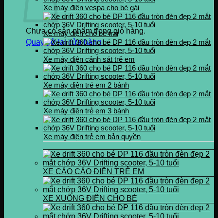
Xe máy điện vespa cho bé gái
Chưa có sản phẩm trong giỏ hàng.
Xe máy điện cho bé trai
Quay trở lại cửa hàng
Xe máy điện cảnh sát trẻ em
Xe máy điện trẻ em 2 bánh
Xe máy điện trẻ em 3 bánh
Xe máy điện trẻ em bản quyền
XE CÀO CÀO ĐIỆN TRẺ EM
XE XUỒNG ĐIỆN CHO BÉ