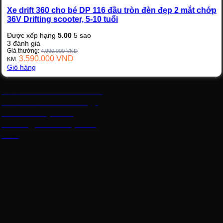
Xe drift 360 cho bé DP 116 đầu tròn đèn đẹp 2 mắt chớp
36V Drifting scooter, 5-10 tuổi
Được xếp hạng
5.00
5 sao
3
đánh giá
Giá thường:
4.990.000
VND
3.590.000
VND
KM:
Giỏ hàng
Xe drift 360 cho bé DP
116 đầu tròn đèn đẹp
2 mắt chớp 36V
Drifting scooter, 5-10
tuổi
Mã
:
Drift DP 116
Kt
: D95 x R61 x C63
cm
Chỗ ngồi rộng
: 40cm
Tốc độ
: 5-15 km/h
Pin
: 36V4.4AH
TG sử dụng
: khoảng