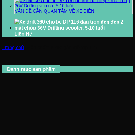
VẤN ĐỀ CẦN QUAN TÂM VỀ XE ĐIỆN
Liên Hệ
Trang chủ
/
Sản phẩm được gắn thẻ “dp 116”
Danh mục sản phẩm