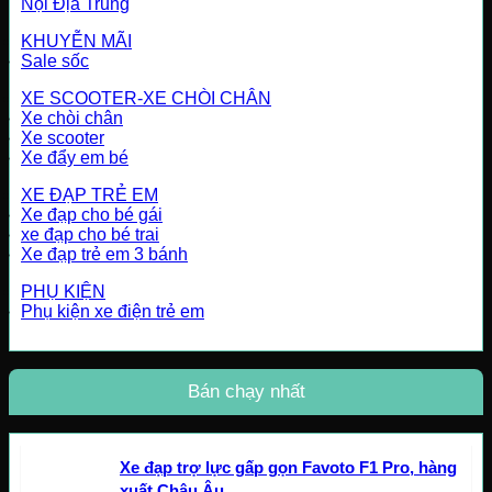
Nội Địa Trung
KHUYỄN MÃI
Sale sốc
XE SCOOTER-XE CHÒI CHÂN
Xe chòi chân
Xe scooter
Xe đẩy em bé
XE ĐẠP TRẺ EM
Xe đạp cho bé gái
xe đạp cho bé trai
Xe đạp trẻ em 3 bánh
PHỤ KIỆN
Phụ kiện xe điện trẻ em
Bán chạy nhất
Xe đạp trợ lực gấp gọn Favoto F1 Pro, hàng
xuất Châu Âu