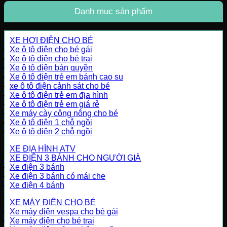
Danh mục sản phẩm
XE HƠI ĐIỆN CHO BÉ
Xe ô tô điện cho bé gái
Xe ô tô điện cho bé trai
Xe ô tô điện bản quyền
Xe ô tô điện trẻ em bánh cao su
xe ô tô điện cảnh sát cho bé
Xe ô tô điện trẻ em địa hình
Xe ô tô điện trẻ em giá rẻ
Xe máy cày công nông cho bé
Xe ô tô điện 1 chỗ ngồi
Xe ô tô điện 2 chỗ ngồi
XE ĐỊA HÌNH ATV
XE ĐIỆN 3 BÁNH CHO NGƯỜI GIÀ
Xe điện 3 bánh
Xe điện 3 bánh có mái che
Xe điện 4 bánh
XE MÁY ĐIỆN CHO BÉ
Xe máy điện vespa cho bé gái
Xe máy điện cho bé trai