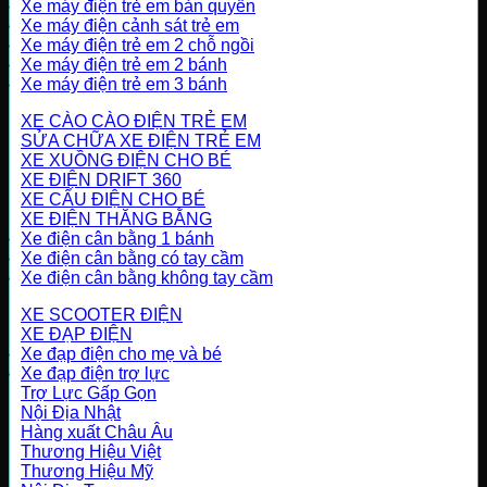
Xe máy điện trẻ em bản quyền
Xe máy điện cảnh sát trẻ em
Xe máy điện trẻ em 2 chỗ ngồi
Xe máy điện trẻ em 2 bánh
Xe máy điện trẻ em 3 bánh
XE CÀO CÀO ĐIỆN TRẺ EM
SỬA CHỮA XE ĐIỆN TRẺ EM
XE XUỒNG ĐIỆN CHO BÉ
XE ĐIỆN DRIFT 360
XE CẨU ĐIỆN CHO BÉ
XE ĐIỆN THĂNG BẰNG
Xe điện cân bằng 1 bánh
Xe điện cân bằng có tay cầm
Xe điện cân bằng không tay cầm
XE SCOOTER ĐIỆN
XE ĐẠP ĐIỆN
Xe đạp điện cho mẹ và bé
Xe đạp điện trợ lực
Trợ Lực Gấp Gọn
Nội Địa Nhật
Hàng xuất Châu Âu
Thương Hiệu Việt
Thương Hiệu Mỹ