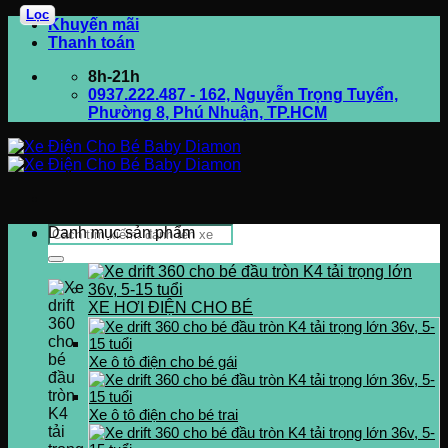
Lọc
Bỏ
Khuyến mãi
qua
Thanh toán
nội
8h-21h
dung
0937.222.487 - 162, Nguyễn Trọng Tuyển,
Phường 8, Phú Nhuận, TP.HCM
Tìm
Danh mục sản phẩm
kiếm:
XE HƠI ĐIỆN CHO BÉ
Xe ô tô điện cho bé gái
Xe ô tô điện cho bé trai