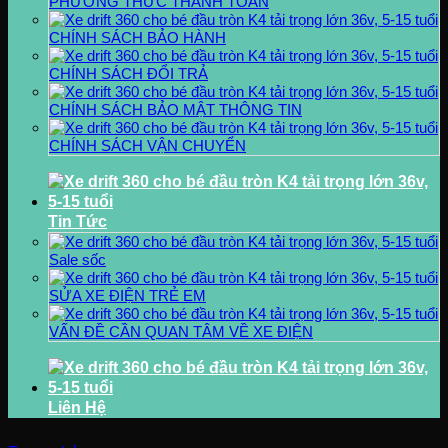
PHƯƠNG THỨC THANH TOÁN
CHÍNH SÁCH BẢO HÀNH
CHÍNH SÁCH ĐỔI TRẢ
CHÍNH SÁCH BẢO MẬT THÔNG TIN
CHÍNH SÁCH VẬN CHUYỂN
Tin Tức
Sale sốc
SỬA XE ĐIỆN TRẺ EM
VẤN ĐỀ CẦN QUAN TÂM VỀ XE ĐIỆN
Liên Hệ