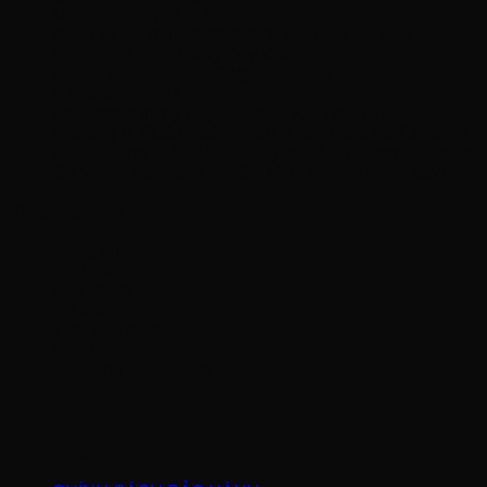
MSDN: 0316713134
Đăng ký lần đầu: 08/02/2021, tại Quận Gò Vấp
Người đại diện: Đặng Duy Khánh
Email: xedienchobe123@gmail.com
ĐT: 0937222487
Showroom trưng bày: 162 Nguyễn Trọng Tuyển,
Phường 8, Quận Phú Nhuận, Thành phố Hồ Chí Minh
Địa Chỉ Kho : 14/12/2 Đường số 53, Phường 14, Quận
Gò Vấp, Thành phố Hồ Chí Minh (không trưng bày)
THÔNG TIN
Trang chủ
Giới thiệu
Sản phẩm
Tin tức
Vị trí cửa hàng
Liên hệ
Quà tặng chính hãng
CHÍNH SÁCH