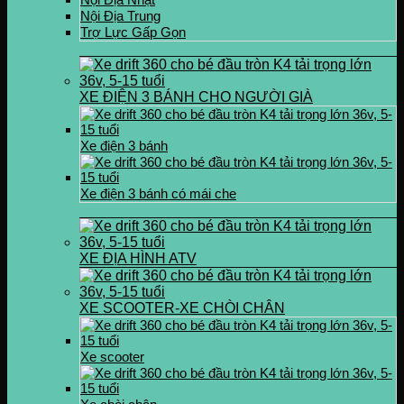
Nội Địa Trung
Trợ Lực Gấp Gọn
XE ĐIỆN 3 BÁNH CHO NGƯỜI GIÀ
Xe điện 3 bánh
Xe điện 3 bánh có mái che
XE ĐỊA HÌNH ATV
XE SCOOTER-XE CHÒI CHÂN
Xe scooter