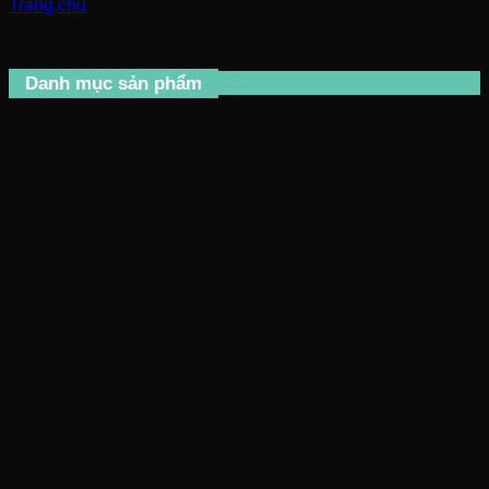
Trang chủ
/
Sản phẩm được gắn thẻ “drift k4”
Danh mục sản phẩm