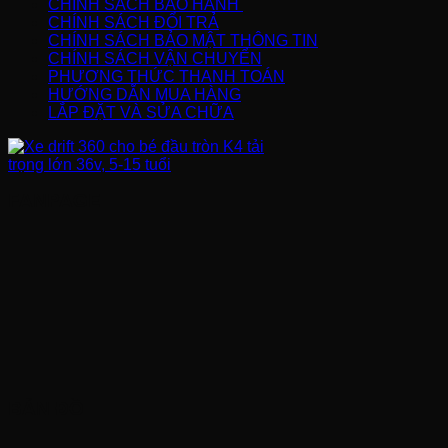
CHÍNH SÁCH BẢO HÀNH
CHÍNH SÁCH ĐỔI TRẢ
CHÍNH SÁCH BẢO MẬT THÔNG TIN
CHÍNH SÁCH VẬN CHUYỂN
PHƯƠNG THỨC THANH TOÁN
HƯỚNG DẪN MUA HÀNG
LẮP ĐẶT VÀ SỬA CHỮA
FANPAGE
BẢN ĐỒ