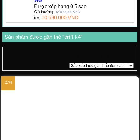
Được xếp hạng
0
5 sao
Giá thường:
12.990.000
VND
10.590.000
VND
KM:
Sản phẩm được gắn thẻ “drift k4”
Hiển thị kết quả duy nhất
-27%