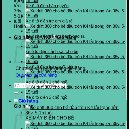
Xe ô tô điện bản quyền
Xe ô tô điện trẻ em giá rẻ
Hotline
0937.222.487
Xe ô tô điện trẻ em bánh cao su
Giỏ hàng /
0
VND
xe ô tô điện cảnh sát cho bé
Xe ô tô điện trẻ em địa hình
Chưa có sản phẩm trong giỏ hàng.
Quay trở lại cửa hàng
Xe ô tô điện 1 chỗ ngồi
Tìm
kiếm:
Xe ô tô điện 2 chỗ ngồi
Giỏ hàng
XE MÁY ĐIỆN CHO BÉ