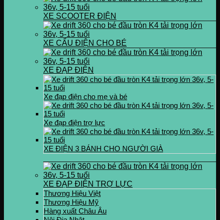
XE SCOOTER ĐIỆN
XE CẨU ĐIỆN CHO BÉ
XE ĐẠP ĐIỆN
Xe đạp điện cho mẹ và bé
Xe đạp điện trợ lực
XE ĐIỆN 3 BÁNH CHO NGƯỜI GIÀ
XE ĐẠP ĐIỆN TRỢ LỰC
Thương Hiệu Việt
Thương Hiệu Mỹ
Hàng xuất Châu Âu
Nội Địa Nhật