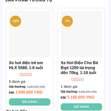
SẢN PHẨM TƯƠNG TỰ
-19%
-7%
Xe hơi điện trẻ em
Xe Hơi Điện Cho Bé
HLX 5588, 1-6 tuổi
Bqd 1200 tải trọng
đến 70kg, 1-10 tuổi
Được xếp
5
đánh giá
hạng
4.80
5
Được xếp
1
đánh giá
Giá thường:
4.580.000
VND
sao
hạng
5.00
5
Giá thường:
3.690.000
VND
5.590.000
VND
KM:
sao
5.190.000
VND
KM:
GIỎ HÀNG
GIỎ HÀNG