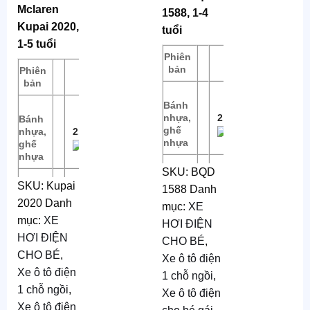
đèn, còi,
Mclaren
1588, 1-4
Tải tối
nhạc
Kupai 2020,
tuổi
đa
: 20-70
1-5 tuổi
Kg
Phiên
Giá tiền
bản
Phiên
Giá tiền
Tự lái
: từ
bản
xa và
Bánh
chân ga
nhựa,
2.190.000
Bánh
ghế
nhựa,
2.890.000
Chất
nhựa
ghế
liệu
:
nhựa
Nhựa,
SKU:
BQD
Bánh
SKU:
Kupai
Thép
1588
Danh
cao
Bánh
2.690.000
2020
Danh
su,
nhựa,
3.190.000
mục:
XE
Chức
ghế
ghế
mục:
XE
HƠI ĐIỆN
da
năng
:
da
HƠI ĐIỆN
CHO BÉ
,
đèn,
CHO BÉ
,
Xe ô tô điện
Mã
:
Mã
:
nhạc
Xe ô tô điện
1 chỗ ngồi
,
BQD
Mclaren
1 chỗ ngồi
,
Xe ô tô điện
1588
Kupai
Xe ô tô điện