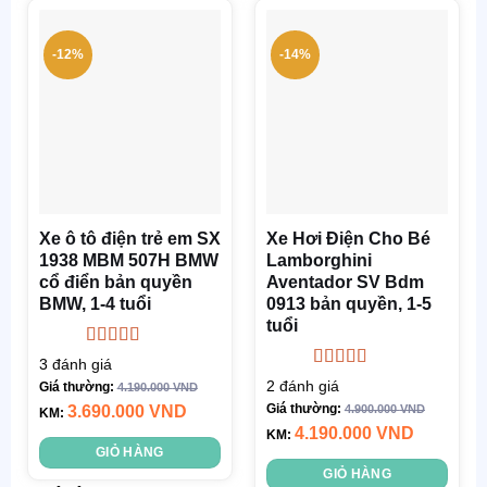
khoảng
TG Sạc
:
4-6h
khoảng
-12%
-14%
4-6h
Động
cơ
: 2
Động
động cơ
cơ
: 4
động cơ
Trọng
lượng
Trọng
xe
: 12 kg
lượng
Xe ô tô điện trẻ em SX
Xe Hơi Điện Cho Bé
xe
: 18 kg
1938 MBM 507H BMW
Lamborghini
Tải tối
cổ điển bản quyền
Aventador SV Bdm
đa
: 20-30
Tải tối
BMW, 1-4 tuổi
0913 bản quyền, 1-5
Kg
đa
: 20-35
tuổi
Kg
Tự lái
: từ
Được xếp
3
đánh giá
hạng
5.00
5
Được xếp
xa và
Tự lái
: từ
2
đánh giá
Giá thường:
4.190.000
VND
sao
hạng
4.50
chân ga
Giá thường:
3.690.000
VND
4.900.000
VND
xa và
KM:
5 sao
4.190.000
VND
KM:
chân ga
Chất
GIỎ HÀNG
liệu
:
Chất
GIỎ HÀNG