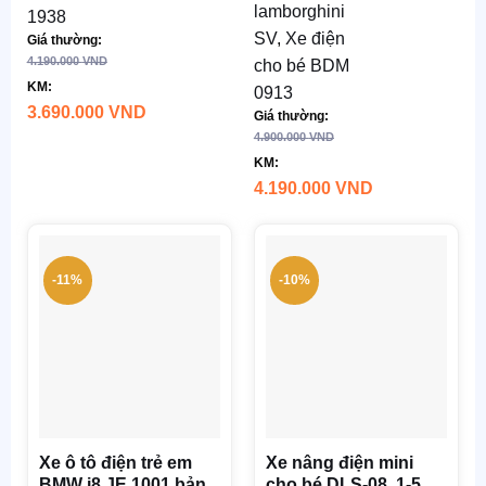
lamborghini
khoảng
38cm
1938
SV
,
Xe điện
4-6h
Giá thường:
Tốc độ
:
4.190.000
VND
cho bé BDM
Động
2-7 km/h
KM:
0913
cơ
: 2
3.690.000
VND
Ắc quy
:
Giá thường:
động cơ
4.900.000
VND
12V7AH
KM:
Trọng
TG sử
4.190.000
VND
lượng
dụng
:
xe
: 17 kg
khoảng
Tải tối
1h
-11%
-10%
đa
: 20-35
TG Sạc
:
Kg
khoảng
Tự lái
: từ
4-6h
xa và
Động
chân ga
cơ
: 2
Chất
động cơ
Xe ô tô điện trẻ em
Xe nâng điện mini
liệu
:
Trọng
BMW i8 JE 1001 bản
cho bé DLS-08, 1-5