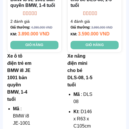
Nhựa,
quyền BMW, 1-4 tuổi
tuổi
lượng
Thép
xe
: 22 kg
Chức
Được xếp
Được xếp
2
đánh giá
4
đánh giá
Tải tối
hạng
5.00
5
hạng
4.75
5
năng
:
Giá thường:
Giá thường:
4.390.000
VND
3.990.000
VND
sao
sao
đa
: 20-40
3.890.000
VND
3.590.000
VND
đèn,
KM:
KM:
Kg
nhạc, thú
GIỎ HÀNG
GIỎ HÀNG
Tự lái
: từ
nhún
xa và
Xe ô tô
Xe nâng
chân ga
điện trẻ em
điện mini
BMW i8 JE
cho bé
Chất
1001 bản
DLS-08, 1-5
liệu
:
quyền
tuổi
Nhựa,
BMW, 1-4
Thép
Mã
: DLS
tuổi
08
Chức
Mã
:
năng
:
Kt
: D146
BMW i8
đèn,
x R63 x
JE-1001
nhạc
C105cm