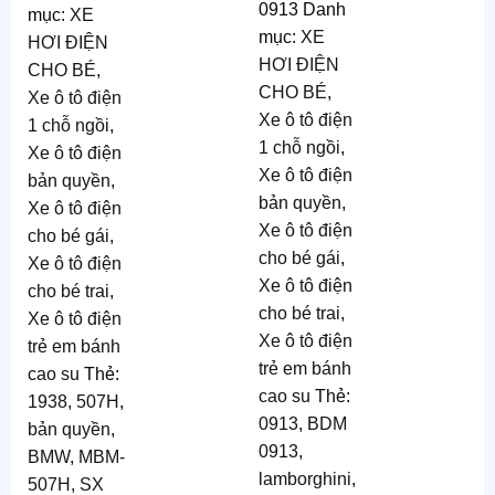
0913
Danh
Kt
: D115
nhựa,
4.790.000
mục:
XE
ghế
mục:
XE
x R55 x
HƠI ĐIỆN
da
HƠI ĐIỆN
C50 cm
CHO BÉ
,
CHO BÉ
,
Xe ô tô điện
Chỗ
Bánh
Xe ô tô điện
1 chỗ ngồi
,
cao
ngồi
5.590.000
1 chỗ ngồi
,
su,
Xe ô tô điện
rộng
:
ghế
Xe ô tô điện
bản quyền
,
35cm
da
bản quyền
,
Xe ô tô điện
Tốc độ
:
Xe ô tô điện
cho bé gái
,
Mã
:
2-8 km/h
cho bé gái
,
Xe ô tô điện
BDM
Xe ô tô điện
cho bé trai
,
Ắc quy
:
0913
cho bé trai
,
Xe ô tô điện
12V4.5AH
Kt
: D131
Xe ô tô điện
trẻ em bánh
TG sử
x R65 x
trẻ em bánh
cao su
Thẻ:
dụng
:
C50 cm
cao su
Thẻ:
1938
,
507H
,
khoảng
0913
,
BDM
Chỗ
bản quyền
,
1h
0913
,
ngồi
BMW
,
MBM-
lamborghini
,
TG Sạc
:
rộng
:
507H
,
SX