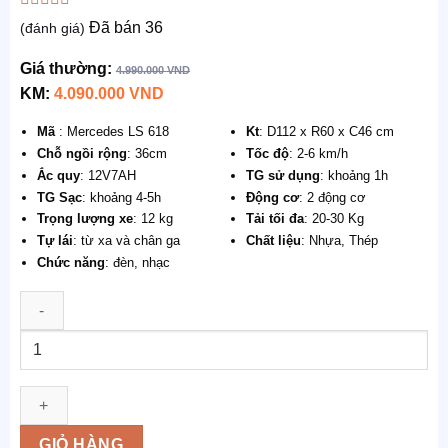
Được
Đã bán
36
(đánh giá)
xếp
hạng
Giá thường:
0.0
4.990.000
VND
5
KM:
4.090.000
VND
sao
Mã
: Mercedes LS 618
Kt
: D112 x R60 x C46 cm
Chỗ ngồi rộng
: 36cm
Tốc độ
: 2-6 km/h
Ắc quy
: 12V7AH
TG sử dụng
: khoảng 1h
TG Sạc
: khoảng 4-5h
Động cơ
: 2 động cơ
Trọng lượng xe
: 12 kg
Tải tối đa
: 20-30 Kg
Tự lái
: từ xa và chân ga
Chất liệu
: Nhựa, Thép
Chức năng
: đèn, nhạc
Số
lượng
GIỎ HÀNG