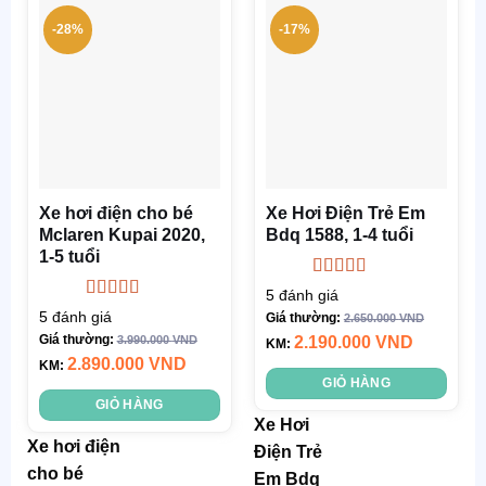
động cơ
2-7 km/h
-28%
-17%
Trọng
Ắc quy
:
lượng
12V7AH
xe
:
22 kg
TG sử
Tải tối
dụng
:
đa:
40-
khoảng
50 Kg
1h
Xe hơi điện cho bé
Xe Hơi Điện Trẻ Em
Điều
Mclaren Kupai 2020,
Bdq 1588, 1-4 tuổi
TG Sạc
:
khiển:
từ
1-5 tuổi
khoảng
xa và
Được xếp
4-7h
5
đánh giá
chân ga
hạng
5.00
5
Được xếp
5
đánh giá
Giá thường:
2.650.000
VND
sao
hạng
4.80
5
Động
Giá thường:
3.990.000
VND
2.190.000
VND
Chất
KM:
sao
cơ
: 2
2.890.000
VND
KM:
liệu:
GIỎ HÀNG
động cơ
Nhựa, Thép
GIỎ HÀNG
Trọng
Xe Hơi
Chức
Xe hơi điện
lượng
Điện Trẻ
năng:
cho bé
xe
: 30 kg
Em Bdq