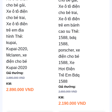
cho bé gái
,
2020
Kt
: D108
cho bé gái
,
Xe ô tô điện
x R55 x
Kt
: D120
Xe ô tô điện
cho bé trai
,
C47 cm
x R70 x
cho bé trai
,
Xe ô tô điện
C60 cm
Xe ô tô điện
Chỗ
trẻ em bánh
trẻ em địa
ngồi
Chỗ
cao su
Thẻ:
hình
Thẻ:
rộng
:
ngồi
1588
,
bdq
kupai
,
37cm
rộng
:
1588
,
Kupai-2020
,
40cm
porscher
,
xe
Tốc độ
:
Mclaren
,
xe
điện cho bé
2-7 km/h
Tốc độ
:
điện cho bé
1588
,
Xe
2-7 km/h
Ắc quy
:
Kupai-2020
Hơi Điện
12V4.5AH
Giá thường:
Ắc quy
:
Trẻ Em Bdq
3.990.000
VND
12V7AH
1588
TG sử
KM:
Giá thường:
dụng
:
TG sử
2.890.000
VND
2.650.000
VND
khoảng
dụng
:
KM:
1h
khoảng
2.190.000
VND
1h
TG Sạc
: