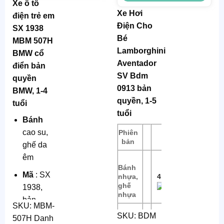
Xe ô tô
Nhựa,
liệu
:
Xe Hơi
điện trẻ em
Thép
Nhựa,
Điện Cho
SX 1938
Thép
Chức
Bé
MBM 507H
năng
:
Chức
Lamborghini
BMW cổ
đèn,
năng
:
Aventador
điển bản
nhạc
đèn,
SV Bdm
quyền
nhạc
0913 bản
BMW, 1-4
quyền, 1-5
tuổi
tuổi
Bánh
cao su,
Phiên
Giá tiền
bản
ghế da
êm
Bánh
Mã
: SX
nhựa,
4.290.000
ghế
1938,
nhựa
bản
SKU:
MBM-
quyền
SKU:
BDM
507H
Danh
Bánh