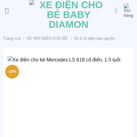
Bỏ
qua
nội
dung
Trang chủ
/
XE HƠI ĐIỆN CHO BÉ
/
Xe ô tô điện bản quyền
-18%