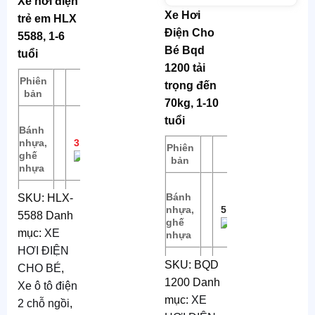
Xe hơi điện
Xe Hơi
trẻ em HLX
Điện Cho
5588, 1-6
Bé Bqd
tuổi
1200 tải
Phiên
trọng đến
Giá tiền
bản
70kg, 1-10
tuổi
Bánh
nhựa,
3.690.000
Phiên
Giá tiền
ghế
bản
nhựa
Bánh
SKU:
HLX-
Bánh
nhựa,
5.190.000
5588
Danh
nhựa,
3.890.000
ghế
ghế
mục:
XE
nhựa
da
HƠI ĐIỆN
SKU:
BQD
CHO BÉ
,
Bánh
Mã
:
HLX
1200
Danh
nhựa,
5.490.000
Xe ô tô điện
5588
ghế
mục:
XE
2 chỗ ngồi
,
da