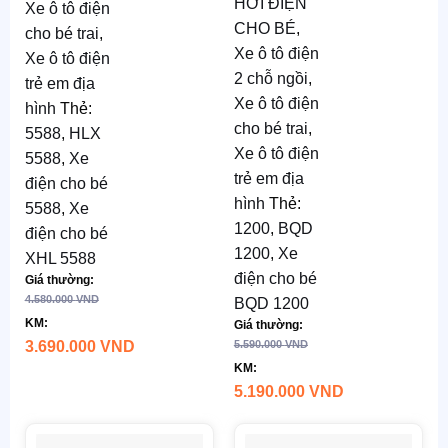
K
t
:
D135
HƠI ĐIỆN
Xe ô tô điện
x R75 x
CHO BÉ
,
cho bé trai
,
Bánh
C76 cm
Xe ô tô điện
Xe ô tô điện
cao
6.090.000
2 chỗ ngồi
,
su,
trẻ em địa
Tốc độ:
ghế
Xe ô tô điện
hình
Thẻ:
2-7 km/h
da
cho bé trai
,
5588
,
HLX
Ắ
c quy:
Xe ô tô điện
5588
,
Xe
Mã
:
12V7AH
trẻ em địa
điện cho bé
BQD
hình
Thẻ:
TG sử
5588
,
Xe
1200
1200
,
BQD
dụng:
điện cho bé
Kt
: D141
1200
,
Xe
khoảng
XHL 5588
x R93 x
điện cho bé
Giá thường:
1h
C87 cm
4.580.000
VND
BQD 1200
TG Sạc:
KM:
Giá thường:
Chỗ
khoảng
3.690.000
VND
5.590.000
VND
ngồi
5-6h
KM:
rộng
:
5.190.000
VND
Động
55cm
cơ:
4
Tốc độ
: