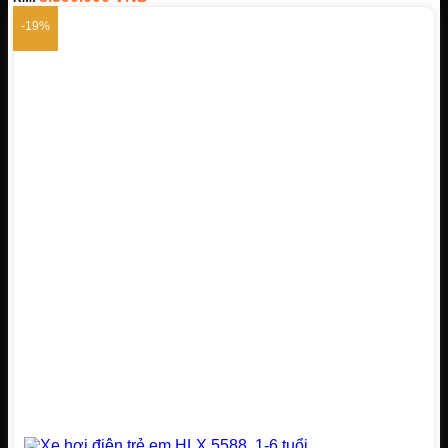
nhạc
-19%