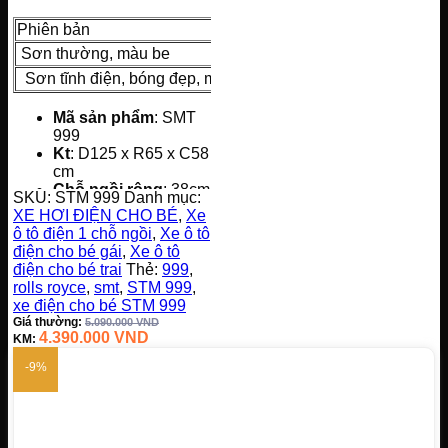
Phiên bản
Giá tiề
Sơn thường, màu be
4.390
Sơn tĩnh điện, bóng đẹp, màu nâu
4.690
Mã sản phẩm
: SMT
999
Kt
: D125 x R65 x C58
cm
Chỗ ngồi rộng
: 38cm
SKU:
STM 999
Danh mục:
Tốc độ
: 2-6 km/h
XE HƠI ĐIỆN CHO BÉ
,
Xe
Ắc quy
: 12V7AH
ô tô điện 1 chỗ ngồi
,
Xe ô tô
TG sử dụng
: khoảng
điện cho bé gái
,
Xe ô tô
1h
điện cho bé trai
Thẻ:
999
,
TG Sạc
: khoảng 4-5h
rolls royce
,
smt
,
STM 999
,
Động cơ
: 4 động cơ
xe điện cho bé STM 999
Trọng lượng xe
: 22
Giá thường:
5.090.000
VND
kg
4.390.000
VND
KM:
Tải tối đa
: 20-40 Kg
-9%
Tự lái
: từ xa và chân
ga
Chất liệu
: Nhựa,
Thép
Chức năng
: đèn,