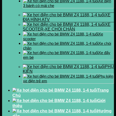
Xe điện
3 bánh có mái che
XE
ĐỊA HÌNH ATV
XE
SCOOTER-XE CHÒI CHÂN
Xe
scooter
Xe chòi
chân
Xe đẩy
em bé
PHỤ
KIỆN
Phụ kiện
xe điện trẻ em
Trang
Chủ
Giới
thiệu
Hướng