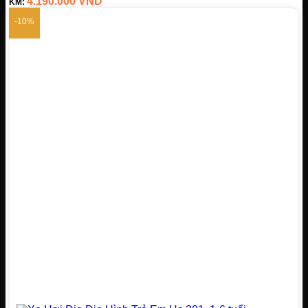
4.190.000
VND
KM:
kg
Tải tối đa
: 20-50 Kg
-10%
Tự lái
: từ xa và chân
ga
Chất liệu
: Nhựa,
Thép
Chức năng
: đèn,
nhạc