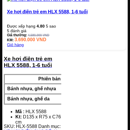
Xe hơi điện trẻ em HLX 5588, 1-6 tuổi
Được xếp hạng
4.80
5 sao
5
đánh giá
Giá thường:
4.580.000
VND
3.690.000
VND
KM:
Giỏ hàng
Xe hơi điện trẻ em
HLX 5588, 1-6 tuổi
Phiên bản
Giá 
Bánh nhựa, ghế nhựa
3.690.000
Bánh nhựa, ghế da
3.890.000
Mã
:
HLX 5588
K
t
:
D135 x R75 x C76
cm
SKU:
HLX-5588
Danh mục:
Tốc độ:
2-7 km/h