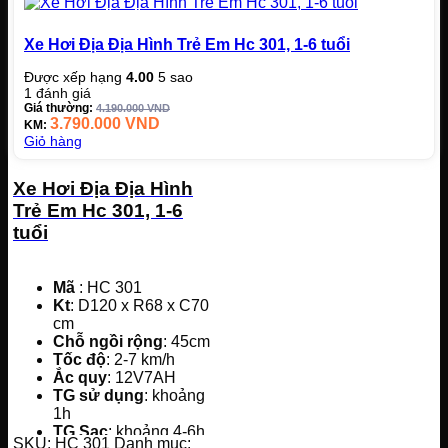
Xe Hơi Địa Địa Hình Trẻ Em Hc 301, 1-6 tuổi
Được xếp hạng
4.00
5 sao
1
đánh giá
Giá thường:
4.190.000
VND
3.790.000
VND
KM:
Giỏ hàng
Xe Hơi Địa Địa Hình
Trẻ Em Hc 301, 1-6
tuổi
Mã
: HC 301
Kt
: D120 x R68 x C70
cm
Chỗ ngồi rộng
: 45cm
Tốc độ
: 2-7 km/h
Ắc quy
: 12V7AH
TG sử dụng
: khoảng
1h
TG Sạc
: khoảng 4-6h
SKU:
HC 301
Danh mục: