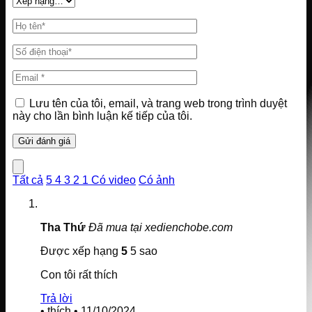
Lưu tên của tôi, email, và trang web trong trình duyệt
này cho lần bình luận kế tiếp của tôi.
Tất cả
5
4
3
2
1
Có video
Có ảnh
Tha Thứ
Đã mua tại xedienchobe.com
Được xếp hạng
5
5 sao
Con tôi rất thích
Trả lời
•
thích
•
11/10/2024