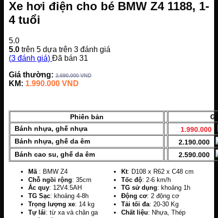
Xe hơi điện cho bé BMW Z4 1188, 1-
4 tuổi
5.0
5.0
trên 5 dựa trên
3
đánh giá
(
3
đánh giá)
Đã bán
31
Giá thường:
2.690.000
VND
KM:
1.990.000
VND
Phiên bản
Giá
Bánh nhựa, ghế nhựa
1.990.000
Bánh nhựa, ghế da êm
2.190.000
Bánh cao su, ghế da êm
2.590.000
Mã
: BMW Z4
Kt
: D108 x R62 x C48 cm
Chỗ ngồi rộng
: 35cm
Tốc độ
: 2-6 km/h
Ắc quy
: 12V4.5AH
TG sử dụng
: khoảng 1h
TG Sạc
: khoảng 4-8h
Động cơ
: 2 động cơ
Trọng lượng xe
: 14 kg
Tải tối đa
: 20-30 Kg
Tự lái
: từ xa và chân ga
Chất liệu
: Nhựa, Thép