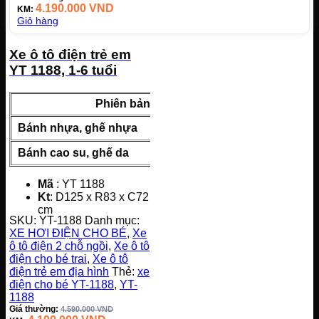
4.190.000
VND
KM:
Giỏ hàng
Xe ô tô điện trẻ em
YT 1188, 1-6 tuổi
Phiên bản
Giá 
Bánh nhựa, ghế nhựa
4.190.000
Bánh cao su, ghế da
4.990.000
Mã
: YT 1188
Kt
: D125 x R83 x C72
cm
SKU:
YT-1188
Danh mục:
Chỗ ngồi rộng
: 45cm
XE HƠI ĐIỆN CHO BÉ
,
Xe
Tốc độ
: 2-7 km/h
ô tô điện 2 chỗ ngồi
,
Xe ô tô
Ắc quy
: 12V7AH
điện cho bé trai
,
Xe ô tô
TG sử dụng
: khoảng
điện trẻ em địa hình
Thẻ:
xe
1h
điện cho bé YT-1188
,
YT-
TG Sạc
: khoảng 4-6h
1188
Động cơ
: 4 động cơ
Giá thường:
4.590.000
VND
Trọng lượng xe
: 28