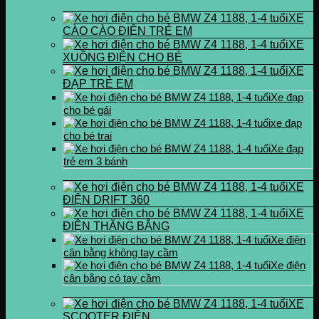
XE
CÀO CÀO ĐIỆN TRẺ EM
XE
XUỒNG ĐIỆN CHO BÉ
XE
ĐẠP TRẺ EM
Xe đạp
cho bé gái
xe đạp
cho bé trai
Xe đạp
trẻ em 3 bánh
XE
ĐIỆN DRIFT 360
XE
ĐIỆN THĂNG BẰNG
Xe điện
cân bằng không tay cầm
Xe điện
cân bằng có tay cầm
XE
SCOOTER ĐIỆN