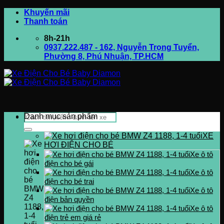
Bỏ
Khuyến mãi
qua
Thanh toán
nội
8h-21h
dung
0937.222.487 - 162, Nguyễn Trọng Tuyển,
Phường 8, Phú Nhuận, TP.HCM
Tìm
Danh mục sản phẩm
kiếm:
XE
HƠI ĐIỆN CHO BÉ
Xe ô tô
điện cho bé gái
Xe ô tô
điện cho bé trai
Xe ô tô
điện bản quyền
Xe ô tô
điện trẻ em giá rẻ