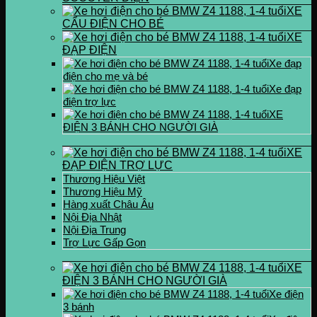
XE
CẨU ĐIỆN CHO BÉ
XE
ĐẠP ĐIỆN
Xe đạp
điện cho mẹ và bé
Xe đạp
điện trợ lực
XE
ĐIỆN 3 BÁNH CHO NGƯỜI GIÀ
XE
ĐẠP ĐIỆN TRỢ LỰC
Thương Hiệu Việt
Thương Hiệu Mỹ
Hàng xuất Châu Âu
Nội Địa Nhật
Nội Địa Trung
Trợ Lực Gấp Gọn
XE
ĐIỆN 3 BÁNH CHO NGƯỜI GIÀ
Xe điện
3 bánh