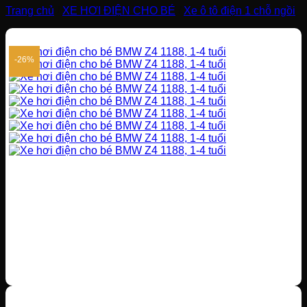
Trang chủ
/
XE HƠI ĐIỆN CHO BÉ
/
Xe ô tô điện 1 chỗ ngồi
-26%