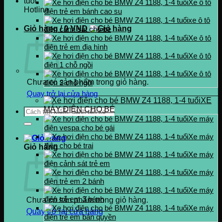
Xe ô tô
Hotline
điện trẻ em bánh cao su
0937.222.487
xe ô tô
Giỏ hàng /
0
VND
điện cảnh sát cho bé
Xe ô tô
điện trẻ em địa hình
Xe ô tô
điện 1 chỗ ngồi
Xe ô tô
Chưa có sản phẩm trong giỏ hàng.
điện 2 chỗ ngồi
Quay trở lại cửa hàng
XE
MÁY ĐIỆN CHO BÉ
Tìm
Xe máy
kiếm:
điện vespa cho bé gái
Xe máy
điện cho bé trai
Giỏ hàng
Xe máy
điện cảnh sát trẻ em
Xe máy
điện trẻ em 2 bánh
Xe máy
điện trẻ em 3 bánh
Chưa có sản phẩm trong giỏ hàng.
Xe máy
Quay trở lại cửa hàng
điện trẻ em bản quyền