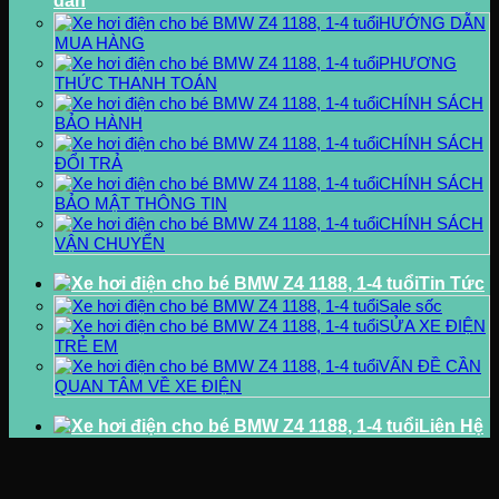
dẫn
HƯỚNG DẪN
MUA HÀNG
PHƯƠNG
THỨC THANH TOÁN
CHÍNH SÁCH
BẢO HÀNH
CHÍNH SÁCH
ĐỔI TRẢ
CHÍNH SÁCH
BẢO MẬT THÔNG TIN
CHÍNH SÁCH
VẬN CHUYỂN
Tin Tức
Sale sốc
SỬA XE ĐIỆN
TRẺ EM
VẤN ĐỀ CẦN
QUAN TÂM VỀ XE ĐIỆN
Liên Hệ