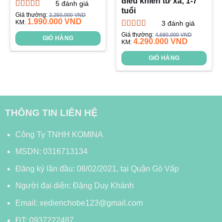
điều khiển từ xa, 1-7
5
đánh giá
tuổi
Được xếp
Giá thường:
2.250.000
VND
1.990.000
VND
hạng
KM:
4.60
3
đánh giá
5 sao
Được xếp
Giá thường:
4.690.000
VND
GIỎ HÀNG
4.290.000
VND
hạng
KM:
4.33
5 sao
GIỎ HÀNG
THÔNG TIN LIÊN HỆ
Công Ty TNHH KOMINA
MSDN: 0316713134
Đăng ký lần đầu: 08/02/2021, tại Quận Gò Vấp
Người đại diện: Đặng Duy Khánh
Email: xedienchobe123@gmail.com
ĐT: 0937222487