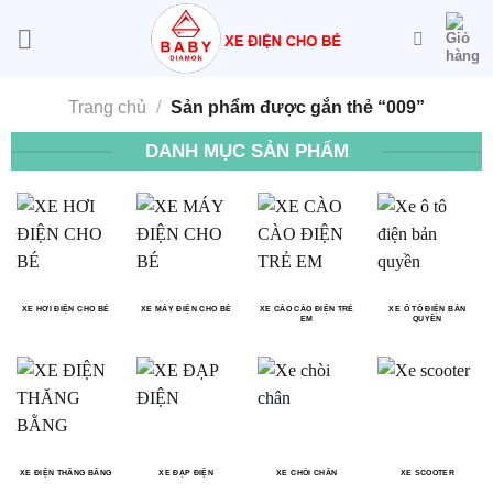
Bỏ
qua
nội
dung
Trang chủ
/
Sản phẩm được gắn thẻ “009”
DANH MỤC SẢN PHẨM
XE HƠI ĐIỆN CHO BÉ
XE MÁY ĐIỆN CHO BÉ
XE CÀO CÀO ĐIỆN TRẺ
XE Ô TÔ ĐIỆN BẢN
EM
QUYỀN
XE ĐIỆN THĂNG BẰNG
XE ĐẠP ĐIỆN
XE CHÒI CHÂN
XE SCOOTER