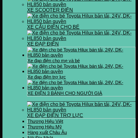
XE SCOOTER ĐIỆN
XE CẨU ĐIỆN CHO BÉ
XE ĐẠP ĐIỆN
Xe đạp điện cho mẹ và bé
Xe đạp điện trợ lực
XE ĐIỆN 3 BÁNH CHO NGƯỜI GIÀ
XE ĐẠP ĐIỆN TRỢ LỰC
Thương Hiệu Việt
Thương Hiệu Mỹ
Hàng xuất Châu Âu
Nội Địa Nhật