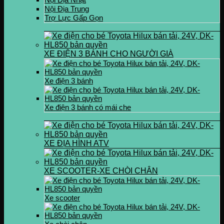
Nội Địa Trung
Trợ Lực Gấp Gọn
XE ĐIỆN 3 BÁNH CHO NGƯỜI GIÀ
Xe điện 3 bánh
Xe điện 3 bánh có mái che
XE ĐỊA HÌNH ATV
XE SCOOTER-XE CHÒI CHÂN
Xe scooter