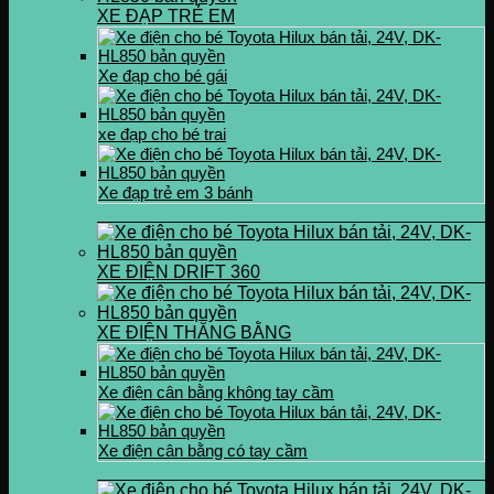
XE ĐẠP TRẺ EM
Xe đạp cho bé gái
xe đạp cho bé trai
Xe đạp trẻ em 3 bánh
XE ĐIỆN DRIFT 360
XE ĐIỆN THĂNG BẰNG
Xe điện cân bằng không tay cầm
Xe điện cân bằng có tay cầm