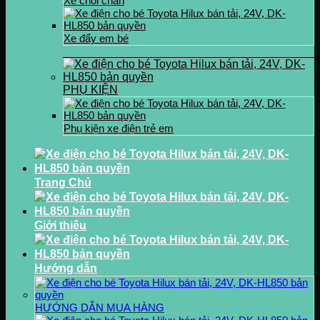
Xe chòi chân
Xe đẩy em bé
PHỤ KIỆN
Phụ kiện xe điện trẻ em
Trang Chủ
Giới thiệu
Hướng dẫn
HƯỚNG DẪN MUA HÀNG