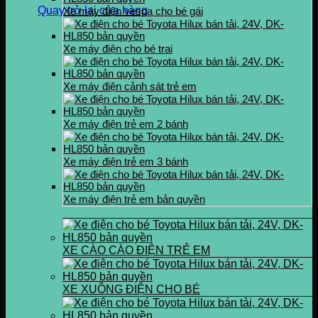
Quay trở lại cửa hàng
Xe máy điện vespa cho bé gái
Xe máy điện cho bé trai
Xe máy điện cảnh sát trẻ em
Xe máy điện trẻ em 2 bánh
Xe máy điện trẻ em 3 bánh
Xe máy điện trẻ em bản quyền
XE CÀO CÀO ĐIỆN TRẺ EM
XE XUỒNG ĐIỆN CHO BÉ