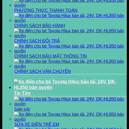
PHƯƠNG THỨC THANH TOÁN
CHÍNH SÁCH BẢO HÀNH
CHÍNH SÁCH ĐỔI TRẢ
CHÍNH SÁCH BẢO MẬT THÔNG TIN
CHÍNH SÁCH VẬN CHUYỂN
Tin Tức
Sale sốc
SỬA XE ĐIỆN TRẺ EM