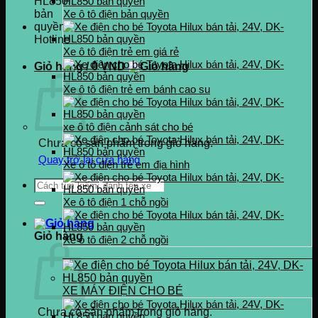
Xe ô tô điện bản quyền
Hotline
Xe ô tô điện trẻ em giá rẻ
0937.222.487
Giỏ hàng /
0
VND
Xe ô tô điện trẻ em bánh cao su
xe ô tô điện cảnh sát cho bé
Chưa có sản phẩm trong giỏ hàng.
Quay trở lại cửa hàng
Xe ô tô điện trẻ em địa hình
Tìm
kiếm:
Xe ô tô điện 1 chỗ ngồi
Giỏ hàng
Xe ô tô điện 2 chỗ ngồi
XE MÁY ĐIỆN CHO BÉ
Chưa có sản phẩm trong giỏ hàng.