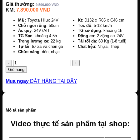
Giá thường:
9.590.000
VND
KM:
7.890.000
VND
Mã
: Toyota Hilux 24V
Kt
: D132 x R65 x C46 cm
Chỗ ngồi rộng
: 50cm
Tốc độ
: 5-12 km/h
Ắc quy
: 24V7AH
TG sử dụng
: khoảng 1h
TG Sạc
: khoảng 4-5h
Động cơ
: 2 động cơ 24V
Trọng lượng xe
: 22 kg
Tải tối đa
: 60 Kg (1-8 tuổi)
Tự lái
: từ xa và chân ga
Chất liệu
: Nhựa, Thép
Chức năng
: đèn, nhạc
Số
lượng
Giỏ hàng
Mua ngay
ĐẶT HÀNG TẠI ĐÂY
Mô tả sản phẩm
Video thực tế sản phẩm tại shop:
———————————————————-—————