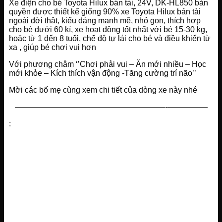
Xe điện cho bé Toyota Hilux bán tải, 24V, DK-HL850 bản
quyền được thiết kế giống 90% xe Toyota Hilux bán tải
ngoài đời thật, kiểu dáng mạnh mẽ, nhỏ gọn, thích hợp
cho bé dưới 60 kí, xe hoạt động tốt nhất với bé 15-30 kg,
hoặc từ 1 đến 8 tuổi, chế độ tự lái cho bé và điều khiển từ
xa , giúp bé chơi vui hơn
Với phương châm ‘’Chơi phải vui – Ăn mới nhiều – Học
mới khỏe – Kích thích vận động -Tăng cường trí não’’
Mời các bố mẹ cùng xem chi tiết của dòng xe này nhé
———————————————————-—————
: