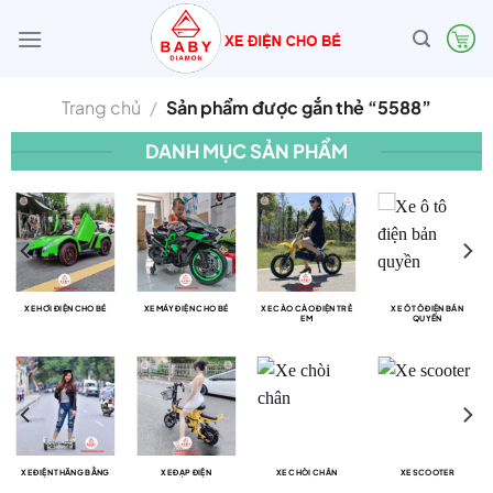
Bỏ
qua
nội
dung
Trang chủ
/
Sản phẩm được gắn thẻ “5588”
DANH MỤC SẢN PHẨM
XE HƠI ĐIỆN CHO BÉ
XE MÁY ĐIỆN CHO BÉ
XE CÀO CÀO ĐIỆN TRẺ
XE Ô TÔ ĐIỆN BẢN
EM
QUYỀN
XE ĐIỆN THĂNG BẰNG
XE ĐẠP ĐIỆN
XE CHÒI CHÂN
XE SCOOTER