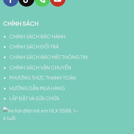
CHÍNH SÁCH
CHÍNH SÁCH BẢO HÀNH
CHÍNH SÁCH ĐỔI TRẢ
CHÍNH SÁCH BẢO MẬT THÔNG TIN
CHÍNH SÁCH VẬN CHUYỂN
PHƯƠNG THỨC THANH TOÁN
HƯỚNG DẪN MUA HÀNG
LẮP ĐẶT VÀ SỬA CHỮA