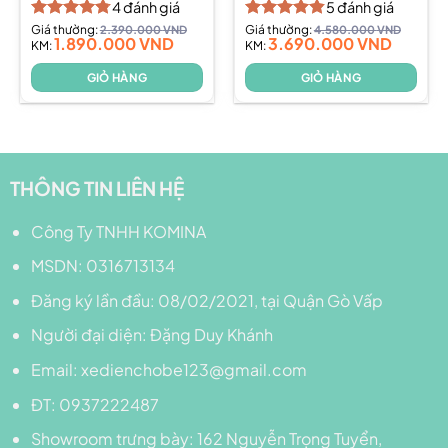
4
đánh giá
5
đánh giá
Được xếp
Giá thường:
2.390.000
VND
Được xếp
Giá thường:
4.580.000
VND
1.890.000
VND
3.690.000
VND
hạng
KM:
4.75
hạng
KM:
4.80
5 sao
5 sao
GIỎ HÀNG
GIỎ HÀNG
THÔNG TIN LIÊN HỆ
Công Ty TNHH KOMINA
MSDN: 0316713134
Đăng ký lần đầu: 08/02/2021, tại Quận Gò Vấp
Người đại diện: Đặng Duy Khánh
Email: xedienchobe123@gmail.com
ĐT: 0937222487
Showroom trưng bày: 162 Nguyễn Trọng Tuyển,