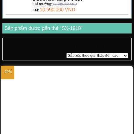
Giá thường:
12.990.000
VND
10.590.000
VND
KM:
Sản phẩm được gắn thẻ “SX-1918”
Hiển thị kết quả duy nhất
-40%