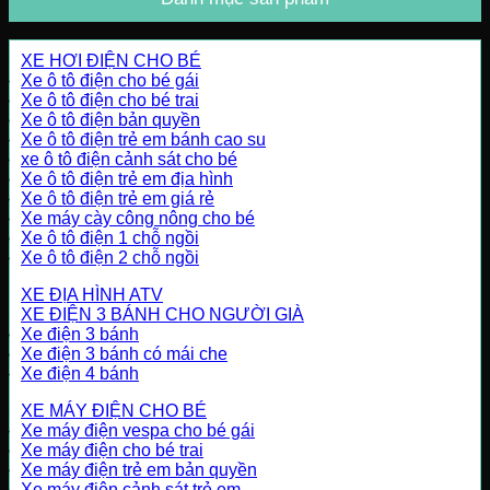
XE HƠI ĐIỆN CHO BÉ
Xe ô tô điện cho bé gái
Xe ô tô điện cho bé trai
Xe ô tô điện bản quyền
Xe ô tô điện trẻ em bánh cao su
xe ô tô điện cảnh sát cho bé
Xe ô tô điện trẻ em địa hình
Xe ô tô điện trẻ em giá rẻ
Xe máy cày công nông cho bé
Xe ô tô điện 1 chỗ ngồi
Xe ô tô điện 2 chỗ ngồi
XE ĐỊA HÌNH ATV
XE ĐIỆN 3 BÁNH CHO NGƯỜI GIÀ
Xe điện 3 bánh
Xe điện 3 bánh có mái che
Xe điện 4 bánh
XE MÁY ĐIỆN CHO BÉ
Xe máy điện vespa cho bé gái
Xe máy điện cho bé trai
Xe máy điện trẻ em bản quyền
Xe máy điện cảnh sát trẻ em