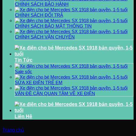
CHÍNH SÁCH BẢO HÀNH
CHÍNH SÁCH ĐỔI TRẢ
CHÍNH SÁCH BẢO MẬT THÔNG TIN
CHÍNH SÁCH VẬN CHUYỂN
Tin Tức
Sale sốc
SỬA XE ĐIỆN TRẺ EM
VẤN ĐỀ CẦN QUAN TÂM VỀ XE ĐIỆN
Liên Hệ
Trang chủ
/
Sản phẩm được gắn thẻ “SX-1918”