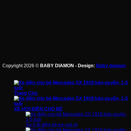
BẢN ĐỒ
Copyright 2026 ©
BABY DIAMON - Design:
Baby diamon
Trang Chủ
XE HƠI ĐIỆN CHO BÉ
Xe ô tô điện trẻ em giá rẻ