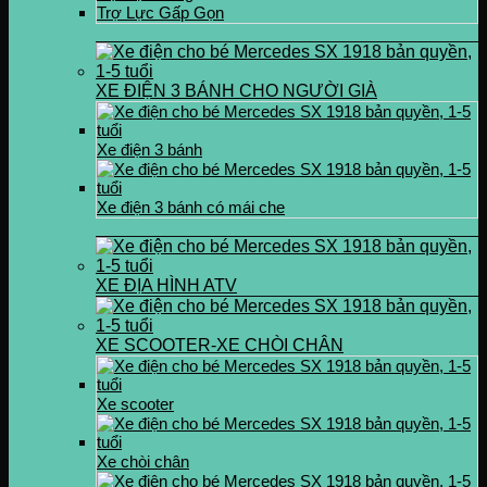
Trợ Lực Gấp Gọn
XE ĐIỆN 3 BÁNH CHO NGƯỜI GIÀ
Xe điện 3 bánh
Xe điện 3 bánh có mái che
XE ĐỊA HÌNH ATV
XE SCOOTER-XE CHÒI CHÂN
Xe scooter
Xe chòi chân