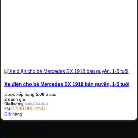
Xe điện cho bé Mercedes SX 1918 bản quyền, 1-5 tuổi
Được xếp hạng
5.00
5 sao
2
đánh giá
Giá thường:
5.990.000
VND
3.590.000
VND
KM:
Giỏ hàng
Xe điện cho bé
Mercedes SX 1918