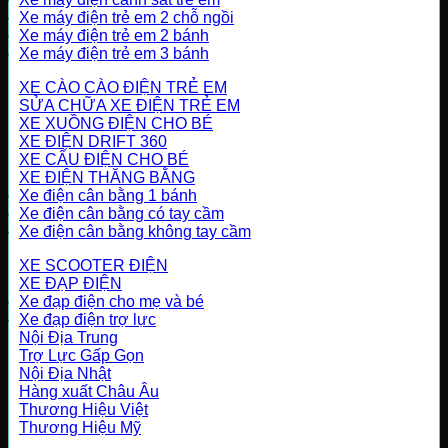
Xe máy điện trẻ em 2 chỗ ngồi
Xe máy điện trẻ em 2 bánh
Xe máy điện trẻ em 3 bánh
XE CÀO CÀO ĐIỆN TRẺ EM
SỬA CHỮA XE ĐIỆN TRẺ EM
XE XUỒNG ĐIỆN CHO BÉ
XE ĐIỆN DRIFT 360
XE CẨU ĐIỆN CHO BÉ
XE ĐIỆN THĂNG BẰNG
Xe điện cân bằng 1 bánh
Xe điện cân bằng có tay cầm
Xe điện cân bằng không tay cầm
XE SCOOTER ĐIỆN
XE ĐẠP ĐIỆN
Xe đạp điện cho mẹ và bé
Xe đạp điện trợ lực
Nội Địa Trung
Trợ Lực Gấp Gọn
Nội Địa Nhật
Hàng xuất Châu Âu
Thương Hiệu Việt
Thương Hiệu Mỹ