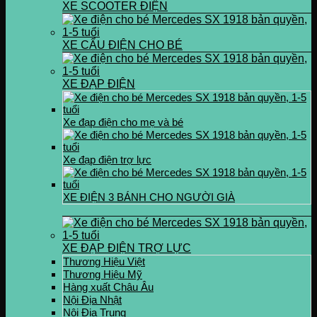
XE SCOOTER ĐIỆN
XE CẨU ĐIỆN CHO BÉ
XE ĐẠP ĐIỆN
Xe đạp điện cho mẹ và bé
Xe đạp điện trợ lực
XE ĐIỆN 3 BÁNH CHO NGƯỜI GIÀ
XE ĐẠP ĐIỆN TRỢ LỰC
Thương Hiệu Việt
Thương Hiệu Mỹ
Hàng xuất Châu Âu
Nội Địa Nhật
Nội Địa Trung