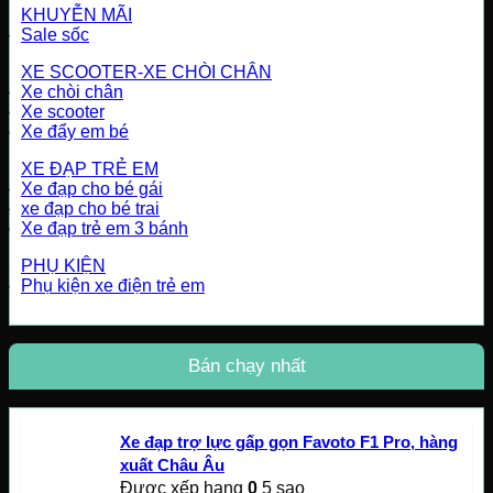
KHUYỄN MÃI
Sale sốc
XE SCOOTER-XE CHÒI CHÂN
Xe chòi chân
Xe scooter
Xe đẩy em bé
XE ĐẠP TRẺ EM
Xe đạp cho bé gái
xe đạp cho bé trai
Xe đạp trẻ em 3 bánh
PHỤ KIỆN
Phụ kiện xe điện trẻ em
Bán chạy nhất
Xe đạp trợ lực gấp gọn Favoto F1 Pro, hàng
xuất Châu Âu
Được xếp hạng
0
5 sao