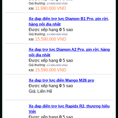
Giá thường:
14.990.000
VND
11.990.000
VND
KM:
Xe đạp điện trợ lực Diamon B1 Pro, pin rời,
hàng nội địa nhật
Được xếp hạng
0
5 sao
Giá thường:
17.990.000
VND
15.590.000
VND
KM:
Xe đạp trợ lực Diamon A2 Pro, pin rời, hàng
nội địa nhật
Được xếp hạng
0
5 sao
Giá thường:
17.990.000
VND
15.590.000
VND
KM:
Xe đạp trợ lực điện Mango M26 pro
Được xếp hạng
0
5 sao
Giá: Liên Hệ
Xe đạp điện trợ lực Rapidx R2, thương hiệu
Việt
Được xếp hạng
0
5 sao