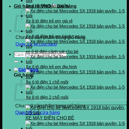
0937.222.487
Xe ô tô điện bản quyền
Giỏ hàng /
0
VND
Xe ô tô điện trẻ em giá rẻ
Xe ô tô điện trẻ em bánh cao su
Chưa có sản phẩm trong giỏ hàng.
Quay trở lại cửa hàng
xe ô tô điện cảnh sát cho bé
Tìm
kiếm:
Xe ô tô điện trẻ em địa hình
Giỏ hàng
Xe ô tô điện 1 chỗ ngồi
Xe ô tô điện 2 chỗ ngồi
Chưa có sản phẩm trong giỏ hàng.
Quay trở lại cửa hàng
XE MÁY ĐIỆN CHO BÉ