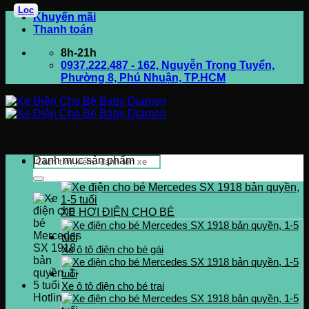
Lọc
Bỏ
Khuyến mãi
qua
Thanh toán
nội
8h-21h
dung
0937.222.487 - 162, Nguyễn Trọng Tuyển,
Phường 8, Phú Nhuận, TP.HCM
Tìm
Danh mục sản phẩm
kiếm:
XE HƠI ĐIỆN CHO BÉ
Xe ô tô điện cho bé gái
Xe ô tô điện cho bé trai
Hotline