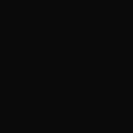
THÔNG TIN LIÊN HỆ
Công Ty TNHH KOMINA
MSDN: 0316713134
Đăng ký lần đầu: 08/02/2021, tại Quận Gò Vấp
Người đại diện: Đặng Duy Khánh
Email: xedienchobe123@gmail.com
ĐT: 0937222487
Showroom trưng bày: 162 Nguyễn Trọng Tuyển,
Phường 8, Quận Phú Nhuận, Thành phố Hồ Chí Minh
Địa Chỉ Kho : 14/12/2 Đường số 53, Phường 14, Quận
Gò Vấp, Thành phố Hồ Chí Minh (không trưng bày)
THÔNG TIN
Trang chủ
Giới thiệu
Sản phẩm
Tin tức
Vị trí cửa hàng
Liên hệ
Quà tặng chính hãng