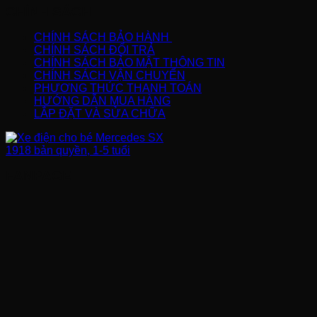
CHÍNH SÁCH
CHÍNH SÁCH BẢO HÀNH
CHÍNH SÁCH ĐỔI TRẢ
CHÍNH SÁCH BẢO MẬT THÔNG TIN
CHÍNH SÁCH VẬN CHUYỂN
PHƯƠNG THỨC THANH TOÁN
HƯỚNG DẪN MUA HÀNG
LẮP ĐẶT VÀ SỬA CHỮA
FANPAGE