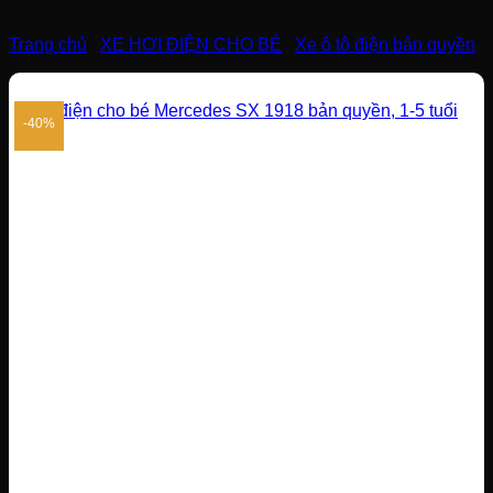
Trang chủ
/
XE HƠI ĐIỆN CHO BÉ
/
Xe ô tô điện bản quyền
-40%