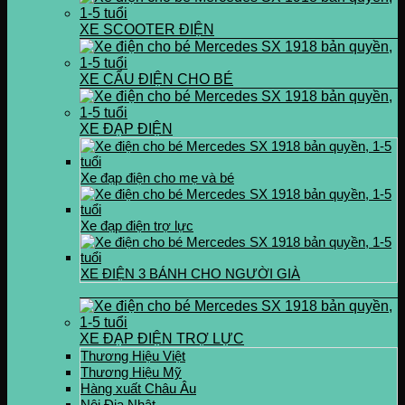
XE SCOOTER ĐIỆN
XE CẨU ĐIỆN CHO BÉ
XE ĐẠP ĐIỆN
Xe đạp điện cho mẹ và bé
Xe đạp điện trợ lực
XE ĐIỆN 3 BÁNH CHO NGƯỜI GIÀ
XE ĐẠP ĐIỆN TRỢ LỰC
Thương Hiệu Việt
Thương Hiệu Mỹ
Hàng xuất Châu Âu
Nội Địa Nhật