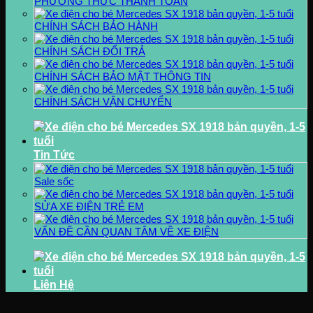
PHƯƠNG THỨC THANH TOÁN
CHÍNH SÁCH BẢO HÀNH
CHÍNH SÁCH ĐỔI TRẢ
CHÍNH SÁCH BẢO MẬT THÔNG TIN
CHÍNH SÁCH VẬN CHUYỂN
Tin Tức
Sale sốc
SỬA XE ĐIỆN TRẺ EM
VẤN ĐỀ CẦN QUAN TÂM VỀ XE ĐIỆN
Liên Hệ