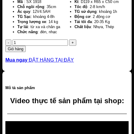
Mã
: SX 1918
Kt
: D119 x R65 x C50 cm
Chỗ ngồi rộng
: 35cm
Tốc độ
: 2-8 km/h
Ắc quy
: 12V4.5AH
TG sử dụng
: khoảng 1h
TG Sạc
: khoảng 4-8h
Động cơ
: 2 động cơ
Trọng lượng xe
: 14 kg
Tải tối đa
: 20-35 Kg
Tự lái
: từ xa và chân ga
Chất liệu
: Nhựa, Thép
Chức năng
: đèn, nhạc
Số
lượng
Giỏ hàng
Mua ngay
ĐẶT HÀNG TẠI ĐÂY
Mô tả sản phẩm
Video thực tế sản phẩm tại shop:
—————————————————————————