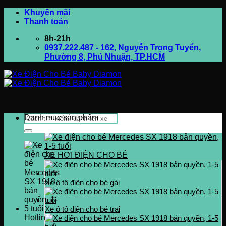
Bỏ
Khuyến mãi
qua
Thanh toán
nội
8h-21h
dung
0937.222.487 - 162, Nguyễn Trọng Tuyển,
Phường 8, Phú Nhuận, TP.HCM
Tìm
Danh mục sản phẩm
kiếm:
XE HƠI ĐIỆN CHO BÉ
Xe ô tô điện cho bé gái
Xe ô tô điện cho bé trai
Hotline