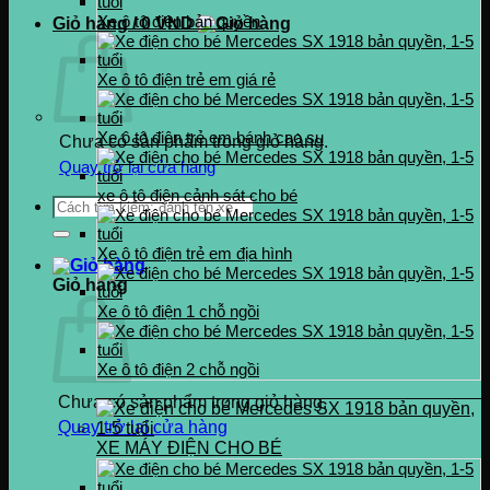
0937.222.487
Xe ô tô điện bản quyền
Giỏ hàng /
0
VND
Xe ô tô điện trẻ em giá rẻ
Xe ô tô điện trẻ em bánh cao su
Chưa có sản phẩm trong giỏ hàng.
Quay trở lại cửa hàng
xe ô tô điện cảnh sát cho bé
Tìm
kiếm:
Xe ô tô điện trẻ em địa hình
Giỏ hàng
Xe ô tô điện 1 chỗ ngồi
Xe ô tô điện 2 chỗ ngồi
Chưa có sản phẩm trong giỏ hàng.
Quay trở lại cửa hàng
XE MÁY ĐIỆN CHO BÉ