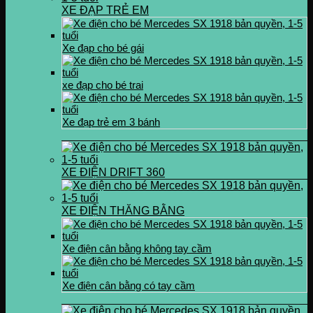
XE ĐẠP TRẺ EM
Xe đạp cho bé gái
xe đạp cho bé trai
Xe đạp trẻ em 3 bánh
XE ĐIỆN DRIFT 360
XE ĐIỆN THĂNG BẰNG
Xe điện cân bằng không tay cầm
Xe điện cân bằng có tay cầm