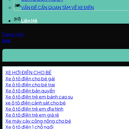
VẤN ĐỀ CẦN QUAN TÂM VỀ XE ĐIỆN
Liên Hệ
Trang chủ
/
Sản phẩm được gắn thẻ “RETRO WX 02”
Lọc
XE HƠI ĐIỆN CHO BÉ
Xe ô tô điện cho bé gái
Xe ô tô điện cho bé trai
Xe ô tô điện bản quyền
Xe ô tô điện trẻ em bánh cao su
xe ô tô điện cảnh sát cho bé
Xe ô tô điện trẻ em địa hình
Xe ô tô điện trẻ em giá rẻ
Xe máy cày công nông cho bé
Xe ô tô điện 1 chỗ ngồi