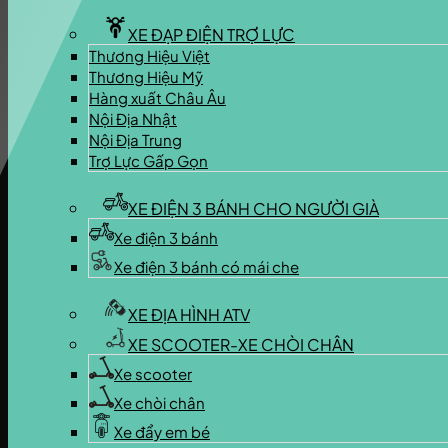
XE ĐẠP ĐIỆN TRỢ LỰC
Thương Hiệu Việt
Thương Hiệu Mỹ
Hàng xuất Châu Âu
Nội Địa Nhật
Nội Địa Trung
Trợ Lực Gấp Gọn
XE ĐIỆN 3 BÁNH CHO NGƯỜI GIÀ
Xe điện 3 bánh
Xe điện 3 bánh có mái che
XE ĐỊA HÌNH ATV
XE SCOOTER-XE CHÒI CHÂN
Xe scooter
Xe chòi chân
Xe đẩy em bé