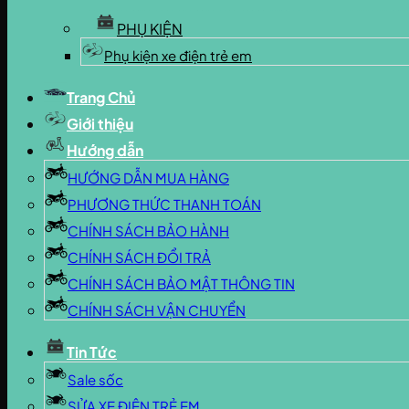
PHỤ KIỆN
Phụ kiện xe điện trẻ em
Trang Chủ
Giới thiệu
Hướng dẫn
HƯỚNG DẪN MUA HÀNG
PHƯƠNG THỨC THANH TOÁN
CHÍNH SÁCH BẢO HÀNH
CHÍNH SÁCH ĐỔI TRẢ
CHÍNH SÁCH BẢO MẬT THÔNG TIN
CHÍNH SÁCH VẬN CHUYỂN
Tin Tức
Sale sốc
SỬA XE ĐIỆN TRẺ EM