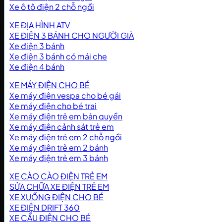
Xe ô tô điện 2 chỗ ngồi
XE ĐỊA HÌNH ATV
XE ĐIỆN 3 BÁNH CHO NGƯỜI GIÀ
Xe điện 3 bánh
Xe điện 3 bánh có mái che
Xe điện 4 bánh
XE MÁY ĐIỆN CHO BÉ
Xe máy điện vespa cho bé gái
Xe máy điện cho bé trai
Xe máy điện trẻ em bản quyền
Xe máy điện cảnh sát trẻ em
Xe máy điện trẻ em 2 chỗ ngồi
Xe máy điện trẻ em 2 bánh
Xe máy điện trẻ em 3 bánh
XE CÀO CÀO ĐIỆN TRẺ EM
SỬA CHỮA XE ĐIỆN TRẺ EM
XE XUỒNG ĐIỆN CHO BÉ
XE ĐIỆN DRIFT 360
XE CẨU ĐIỆN CHO BÉ