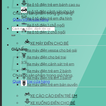
Xe ô tô điện trẻ em bánh cao su
xe ô tô điện cảnh sát cho bé
Chưa có sản phẩm trong giỏ hàng.
Xe ô tô điện trẻ em địa hình
Quay trở lại cửa hàng
Xe ô tô điện 1 chỗ ngồi
Tìm
Xe ô tô điện 2 chỗ ngồi
kiếm:
XE MÁY ĐIỆN CHO BÉ
Giỏ hàng
Xe máy điện vespa cho bé gái
Xe máy điện cho bé trai
Xe máy điện cảnh sát trẻ em
Xe máy điện trẻ em 2 bánh
Chưa có sản phẩm trong giỏ hàng.
Xe máy điện trẻ em 3 bánh
Quay trở lại cửa hàng
Xe máy điện trẻ em bản quyền
XE CÀO CÀO ĐIỆN TRẺ EM
XE XUỒNG ĐIỆN CHO BÉ