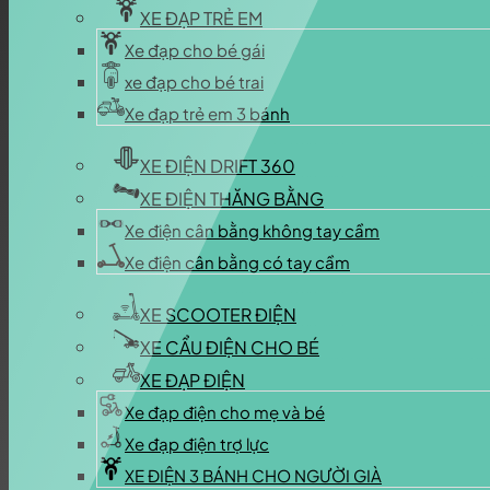
XE ĐẠP TRẺ EM
Xe đạp cho bé gái
xe đạp cho bé trai
Xe đạp trẻ em 3 bánh
XE ĐIỆN DRIFT 360
XE ĐIỆN THĂNG BẰNG
Xe điện cân bằng không tay cầm
Xe điện cân bằng có tay cầm
XE SCOOTER ĐIỆN
XE CẨU ĐIỆN CHO BÉ
XE ĐẠP ĐIỆN
Xe đạp điện cho mẹ và bé
Xe đạp điện trợ lực
XE ĐIỆN 3 BÁNH CHO NGƯỜI GIÀ