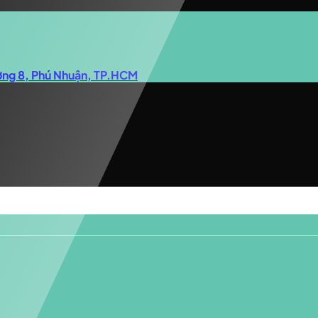
ờng 8, Phú Nhuận, TP.HCM