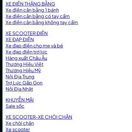
XE ĐIỆN THĂNG BẰNG
Xe điện cân bằng 1 bánh
Xe điện cân bằng có tay cầm
Xe điện cân bằng không tay cầm
XE SCOOTER ĐIỆN
XE ĐẠP ĐIỆN
Xe đạp điện cho mẹ và bé
Xe đạp điện trợ lực
Hàng xuất Châu Âu
Thương Hiệu Việt
Thương Hiệu Mỹ
Nội Địa Trung
Trợ Lực Gấp Gọn
Nội Địa Nhật
KHUYỄN MÃI
Sale sốc
XE SCOOTER-XE CHÒI CHÂN
Xe chòi chân
Xe scooter