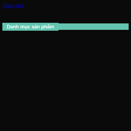
Trang chủ
/
Sản phẩm được gắn thẻ “02”
Danh mục sản phẩm