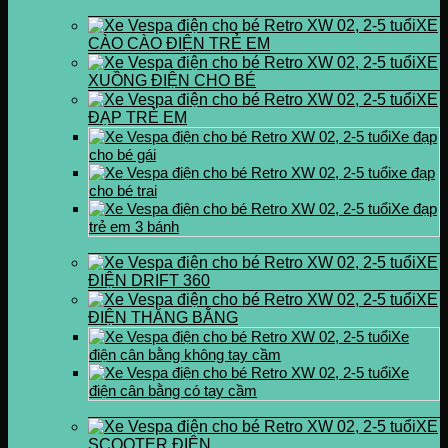
XE
CÀO CÀO ĐIỆN TRẺ EM
XE
XUỒNG ĐIỆN CHO BÉ
XE
ĐẠP TRẺ EM
Xe đạp
cho bé gái
xe đạp
cho bé trai
Xe đạp
trẻ em 3 bánh
XE
ĐIỆN DRIFT 360
XE
ĐIỆN THĂNG BẰNG
Xe
điện cân bằng không tay cầm
Xe
điện cân bằng có tay cầm
XE
SCOOTER ĐIỆN