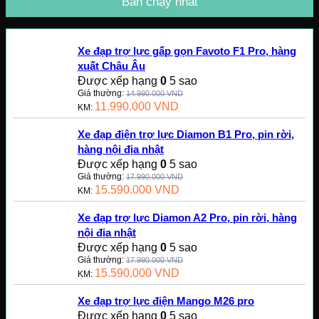
Bán chạy nhất
Xe đạp trợ lực gấp gọn Favoto F1 Pro, hàng
xuất Châu Âu
Được xếp hạng
0
5 sao
Giá thường:
14.990.000
VND
11.990.000
VND
KM:
Xe đạp điện trợ lực Diamon B1 Pro, pin rời,
hàng nội địa nhật
Được xếp hạng
0
5 sao
Giá thường:
17.990.000
VND
15.590.000
VND
KM:
Xe đạp trợ lực Diamon A2 Pro, pin rời, hàng
nội địa nhật
Được xếp hạng
0
5 sao
Giá thường:
17.990.000
VND
15.590.000
VND
KM:
Xe đạp trợ lực điện Mango M26 pro
Được xếp hạng
0
5 sao