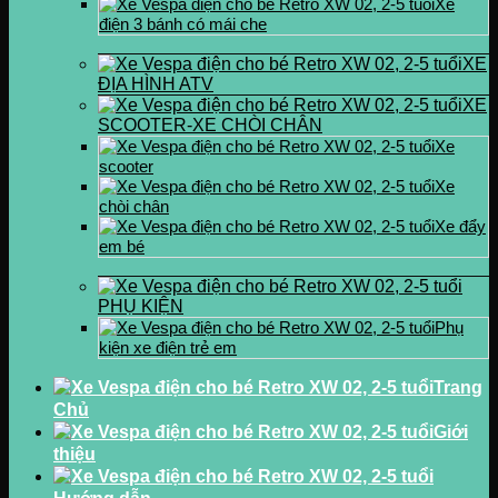
Xe
điện 3 bánh có mái che
XE
ĐỊA HÌNH ATV
XE
SCOOTER-XE CHÒI CHÂN
Xe
scooter
Xe
chòi chân
Xe đẩy
em bé
PHỤ KIỆN
Phụ
kiện xe điện trẻ em
Trang
Chủ
Giới
thiệu