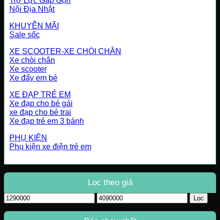
Trợ Lực Gấp Gọn
Nội Địa Nhật
KHUYỄN MÃI
Sale sốc
XE SCOOTER-XE CHÒI CHÂN
Xe chòi chân
Xe scooter
Xe đẩy em bé
XE ĐẠP TRẺ EM
Xe đạp cho bé gái
xe đạp cho bé trai
Xe đạp trẻ em 3 bánh
PHỤ KIỆN
Phụ kiện xe điện trẻ em
Lọc theo giá
Giá
Giá
Lọc
tối
tối
thiểu
đa