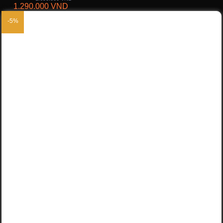
1.290.000
VND
KM:
-5%