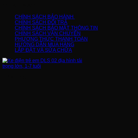
CHÍNH SÁCH
CHÍNH SÁCH BẢO HÀNH
CHÍNH SÁCH ĐỔI TRẢ
CHÍNH SÁCH BẢO MẬT THÔNG TIN
CHÍNH SÁCH VẬN CHUYỂN
PHƯƠNG THỨC THANH TOÁN
HƯỚNG DẪN MUA HÀNG
LẮP ĐẶT VÀ SỬA CHỮA
FANPAGE