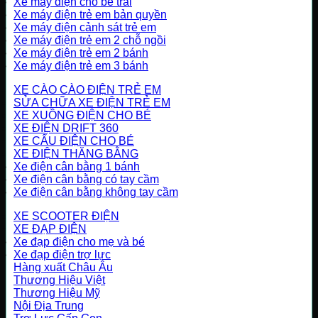
Xe máy điện cho bé trai
Xe máy điện trẻ em bản quyền
Xe máy điện cảnh sát trẻ em
Xe máy điện trẻ em 2 chỗ ngồi
Xe máy điện trẻ em 2 bánh
Xe máy điện trẻ em 3 bánh
XE CÀO CÀO ĐIỆN TRẺ EM
SỬA CHỮA XE ĐIỆN TRẺ EM
XE XUỒNG ĐIỆN CHO BÉ
XE ĐIỆN DRIFT 360
XE CẨU ĐIỆN CHO BÉ
XE ĐIỆN THĂNG BẰNG
Xe điện cân bằng 1 bánh
Xe điện cân bằng có tay cầm
Xe điện cân bằng không tay cầm
XE SCOOTER ĐIỆN
XE ĐẠP ĐIỆN
Xe đạp điện cho mẹ và bé
Xe đạp điện trợ lực
Hàng xuất Châu Âu
Thương Hiệu Việt
Thương Hiệu Mỹ
Nội Địa Trung