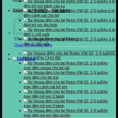
Hotline
Xe ô tô
0937.222.487
điện trẻ em bánh cao su
Giỏ hàng /
0
VND
xe ô tô
điện cảnh sát cho bé
Xe ô tô
điện trẻ em địa hình
Xe ô tô
điện 1 chỗ ngồi
Chưa có sản phẩm trong giỏ hàng.
Xe ô tô
điện 2 chỗ ngồi
Quay trở lại cửa hàng
XE
MÁY ĐIỆN CHO BÉ
Xe
máy điện vespa cho bé gái
Xe
máy điện cho bé trai
Xe
máy điện cảnh sát trẻ em
Xe
máy điện trẻ em 2 bánh
Xe
máy điện trẻ em 3 bánh
Xe
máy điện trẻ em bản quyền