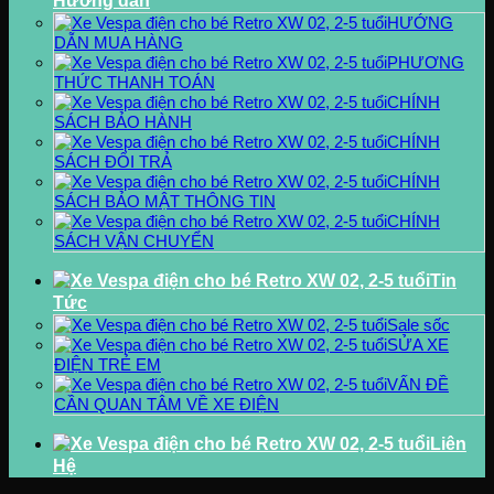
Hướng dẫn
HƯỚNG
DẪN MUA HÀNG
PHƯƠNG
THỨC THANH TOÁN
CHÍNH
SÁCH BẢO HÀNH
CHÍNH
SÁCH ĐỔI TRẢ
CHÍNH
SÁCH BẢO MẬT THÔNG TIN
CHÍNH
SÁCH VẬN CHUYỂN
Tin
Tức
Sale sốc
SỬA XE
ĐIỆN TRẺ EM
VẤN ĐỀ
CẦN QUAN TÂM VỀ XE ĐIỆN
Liên
Hệ