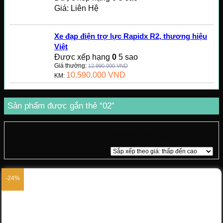
Giá: Liên Hệ
Xe đạp điện trợ lực Rapidx R2, thương hiệu
Việt
Được xếp hạng
0
5 sao
Giá thường:
12.990.000
VND
10.590.000
VND
KM:
Sản phẩm được gắn thẻ “02”
Showing all 2 results
-24%