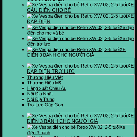
XE
CẨU ĐIỆN CHO BÉ
XE
ĐẠP ĐIỆN
Xe đạp
điện cho mẹ và bé
Xe đạp
điện trợ lực
XE
ĐIỆN 3 BÁNH CHO NGƯỜI GIÀ
XE
ĐẠP ĐIỆN TRỢ LỰC
Thương Hiệu Việt
Thương Hiệu Mỹ
Hàng xuất Châu Âu
Nội Địa Nhật
Nội Địa Trung
Trợ Lực Gấp Gọn
XE
ĐIỆN 3 BÁNH CHO NGƯỜI GIÀ
Xe
điện 3 bánh