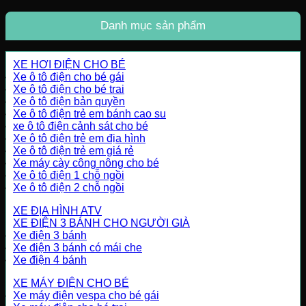
Danh mục sản phẩm
XE HƠI ĐIỆN CHO BÉ
Xe ô tô điện cho bé gái
Xe ô tô điện cho bé trai
Xe ô tô điện bản quyền
Xe ô tô điện trẻ em bánh cao su
xe ô tô điện cảnh sát cho bé
Xe ô tô điện trẻ em địa hình
Xe ô tô điện trẻ em giá rẻ
Xe máy cày công nông cho bé
Xe ô tô điện 1 chỗ ngồi
Xe ô tô điện 2 chỗ ngồi
XE ĐỊA HÌNH ATV
XE ĐIỆN 3 BÁNH CHO NGƯỜI GIÀ
Xe điện 3 bánh
Xe điện 3 bánh có mái che
Xe điện 4 bánh
XE MÁY ĐIỆN CHO BÉ
Xe máy điện vespa cho bé gái