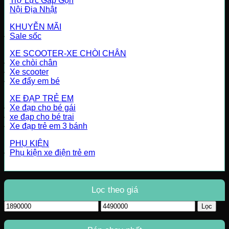
Trợ Lực Gấp Gọn
Nội Địa Nhật
KHUYỄN MÃI
Sale sốc
XE SCOOTER-XE CHÒI CHÂN
Xe chòi chân
Xe scooter
Xe đẩy em bé
XE ĐẠP TRẺ EM
Xe đạp cho bé gái
xe đạp cho bé trai
Xe đạp trẻ em 3 bánh
PHỤ KIỆN
Phụ kiện xe điện trẻ em
Lọc theo giá
Giá
Giá
Lọc
tối
tối
thiểu
đa