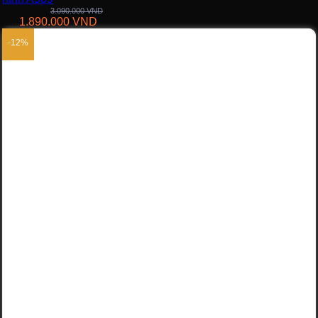
Giá thường:
3.090.000
VND
1.890.000
VND
KM:
-12%