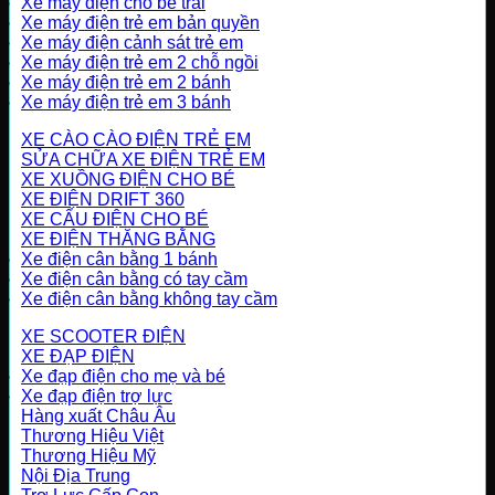
Xe máy điện cho bé trai
Xe máy điện trẻ em bản quyền
Xe máy điện cảnh sát trẻ em
Xe máy điện trẻ em 2 chỗ ngồi
Xe máy điện trẻ em 2 bánh
Xe máy điện trẻ em 3 bánh
XE CÀO CÀO ĐIỆN TRẺ EM
SỬA CHỮA XE ĐIỆN TRẺ EM
XE XUỒNG ĐIỆN CHO BÉ
XE ĐIỆN DRIFT 360
XE CẨU ĐIỆN CHO BÉ
XE ĐIỆN THĂNG BẰNG
Xe điện cân bằng 1 bánh
Xe điện cân bằng có tay cầm
Xe điện cân bằng không tay cầm
XE SCOOTER ĐIỆN
XE ĐẠP ĐIỆN
Xe đạp điện cho mẹ và bé
Xe đạp điện trợ lực
Hàng xuất Châu Âu
Thương Hiệu Việt
Thương Hiệu Mỹ
Nội Địa Trung