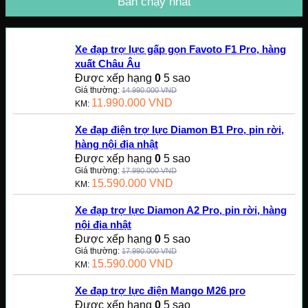
Bán chạy nhất
Xe đạp trợ lực gấp gọn Favoto F1 Pro, hàng
xuất Châu Âu
Được xếp hạng
0
5 sao
Giá thường:
14.990.000
VND
11.990.000
VND
KM:
Xe đạp điện trợ lực Diamon B1 Pro, pin rời,
hàng nội địa nhật
Được xếp hạng
0
5 sao
Giá thường:
17.990.000
VND
15.590.000
VND
KM:
Xe đạp trợ lực Diamon A2 Pro, pin rời, hàng
nội địa nhật
Được xếp hạng
0
5 sao
Giá thường:
17.990.000
VND
15.590.000
VND
KM:
Xe đạp trợ lực điện Mango M26 pro
Được xếp hạng
0
5 sao