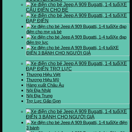
XE
CẨU ĐIỆN CHO BÉ
XE
ĐẠP ĐIỆN
Xe đạp
điện cho mẹ và bé
Xe đạp
điện trợ lực
XE
ĐIỆN 3 BÁNH CHO NGƯỜI GIÀ
XE
ĐẠP ĐIỆN TRỢ LỰC
Thương Hiệu Việt
Thương Hiệu Mỹ
Hàng xuất Châu Âu
Nội Địa Nhật
Nội Địa Trung
Trợ Lực Gấp Gọn
XE
ĐIỆN 3 BÁNH CHO NGƯỜI GIÀ
Xe điện
3 bánh