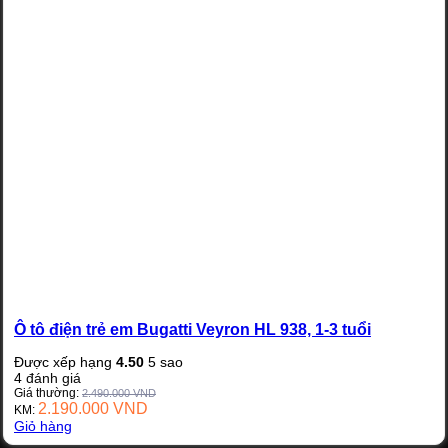
Ô tô điện trẻ em Bugatti Veyron HL 938, 1-3 tuổi
Được xếp hạng
4.50
5 sao
4
đánh giá
Giá thường:
2.490.000
VND
2.190.000
VND
KM:
Giỏ hàng