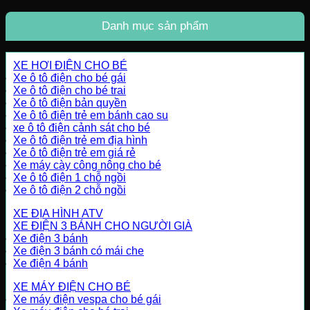
Danh mục sản phẩm
XE HƠI ĐIỆN CHO BÉ
Xe ô tô điện cho bé gái
Xe ô tô điện cho bé trai
Xe ô tô điện bản quyền
Xe ô tô điện trẻ em bánh cao su
xe ô tô điện cảnh sát cho bé
Xe ô tô điện trẻ em địa hình
Xe ô tô điện trẻ em giá rẻ
Xe máy cày công nông cho bé
Xe ô tô điện 1 chỗ ngồi
Xe ô tô điện 2 chỗ ngồi
XE ĐỊA HÌNH ATV
XE ĐIỆN 3 BÁNH CHO NGƯỜI GIÀ
Xe điện 3 bánh
Xe điện 3 bánh có mái che
Xe điện 4 bánh
XE MÁY ĐIỆN CHO BÉ
Xe máy điện vespa cho bé gái