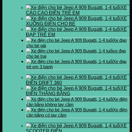
XE
CÀO CÀO ĐIỆN TRẺ EM
XE
XUỒNG ĐIỆN CHO BÉ
XE
ĐẠP TRẺ EM
Xe đạp
cho bé gái
xe đạp
cho bé trai
Xe đạp
trẻ em 3 bánh
XE
ĐIỆN DRIFT 360
XE
ĐIỆN THĂNG BẰNG
Xe điện
cân bằng không tay cầm
Xe điện
cân bằng có tay cầm
XE
SCOOTER ĐIỆN