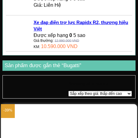
Giá: Liên Hệ
Xe đạp điện trợ lực Rapidx R2, thương hiệu
Việt
Được xếp hạng
0
5 sao
Giá thường:
12.990.000
VND
10.590.000
VND
KM:
Sản phẩm được gắn thẻ “Bugatti”
Showing all 5 results
-39%