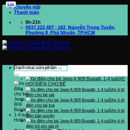
Lọc
Bỏ
Khuyến mãi
qua
Thanh toán
nội
8h-21h
dung
0937.222.487 - 162, Nguyễn Trọng Tuyển,
Phường 8, Phú Nhuận, TP.HCM
Tìm
Danh mục sản phẩm
kiếm:
XE
HƠI ĐIỆN CHO BÉ
Xe ô tô
điện cho bé gái
Xe ô tô
điện cho bé trai
Xe ô tô
điện bản quyền
Hotline
Xe ô tô
0937.222.487
điện trẻ em giá rẻ