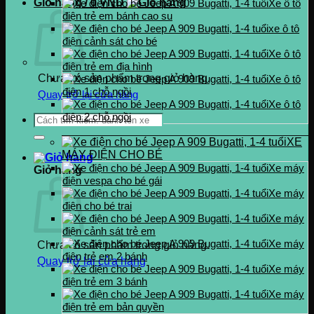
Giỏ hàng /
0
VND
Xe ô tô
điện trẻ em bánh cao su
xe ô tô
điện cảnh sát cho bé
Xe ô tô
điện trẻ em địa hình
Chưa có sản phẩm trong giỏ hàng.
Xe ô tô
điện 1 chỗ ngồi
Quay trở lại cửa hàng
Xe ô tô
điện 2 chỗ ngồi
Tìm
kiếm:
XE
MÁY ĐIỆN CHO BÉ
Xe máy
Giỏ hàng
điện vespa cho bé gái
Xe máy
điện cho bé trai
Xe máy
điện cảnh sát trẻ em
Xe máy
Chưa có sản phẩm trong giỏ hàng.
điện trẻ em 2 bánh
Quay trở lại cửa hàng
Xe máy
điện trẻ em 3 bánh
Xe máy
điện trẻ em bản quyền