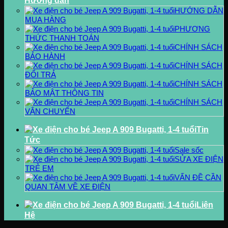
Hướng dẫn
HƯỚNG DẪN
MUA HÀNG
PHƯƠNG
THỨC THANH TOÁN
CHÍNH SÁCH
BẢO HÀNH
CHÍNH SÁCH
ĐỔI TRẢ
CHÍNH SÁCH
BẢO MẬT THÔNG TIN
CHÍNH SÁCH
VẬN CHUYỂN
Tin
Tức
Sale sốc
SỬA XE ĐIỆN
TRẺ EM
VẤN ĐỀ CẦN
QUAN TÂM VỀ XE ĐIỆN
Liên
Hệ