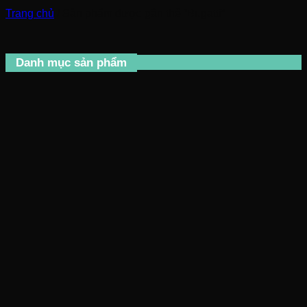
Trang chủ
/
Sản phẩm được gắn thẻ “Bugatti”
Danh mục sản phẩm