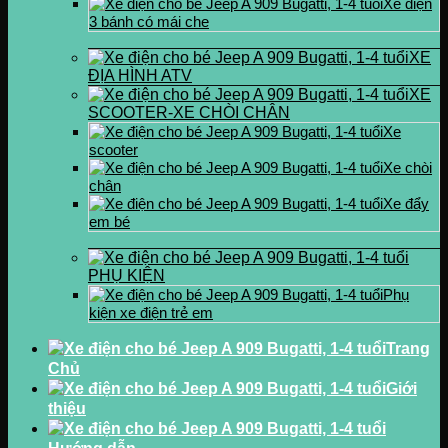
Xe điện
3 bánh có mái che
XE
ĐỊA HÌNH ATV
XE
SCOOTER-XE CHÒI CHÂN
Xe
scooter
Xe chòi
chân
Xe đẩy
em bé
PHỤ KIỆN
Phụ
kiện xe điện trẻ em
Trang
Chủ
Giới
thiệu