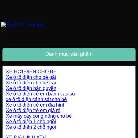
XE ĐẠP TRẺ EM
Danh mục sản phẩm
XE HƠI ĐIỆN CHO BÉ
Xe ô tô điện cho bé gái
Xe ô tô điện cho bé trai
Xe ô tô điện bản quyền
Xe ô tô điện trẻ em bánh cao su
xe ô tô điện cảnh sát cho bé
Xe ô tô điện trẻ em địa hình
Xe ô tô điện trẻ em giá rẻ
Xe máy cày công nông cho bé
Xe ô tô điện 1 chỗ ngồi
Xe ô tô điện 2 chỗ ngồi
XE ĐỊA HÌNH ATV