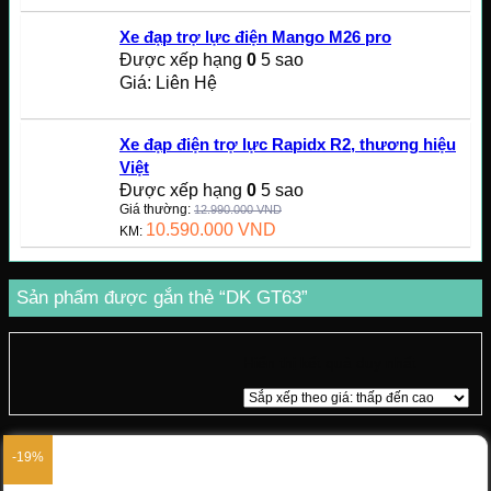
Xe đạp trợ lực điện Mango M26 pro
Được xếp hạng
0
5 sao
Giá: Liên Hệ
Xe đạp điện trợ lực Rapidx R2, thương hiệu
Việt
Được xếp hạng
0
5 sao
Giá thường:
12.990.000
VND
10.590.000
VND
KM:
Sản phẩm được gắn thẻ “DK GT63”
Hiển thị kết quả duy nhất
-19%