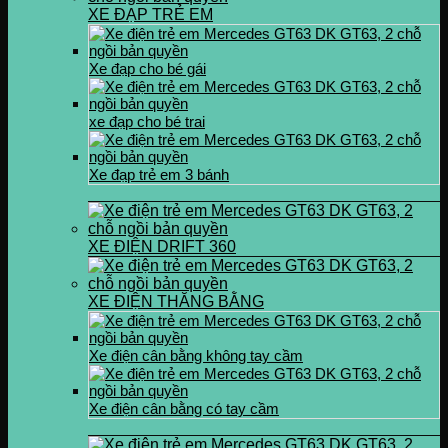
XE ĐẠP TRẺ EM
Xe đạp cho bé gái
xe đạp cho bé trai
Xe đạp trẻ em 3 bánh
XE ĐIỆN DRIFT 360
XE ĐIỆN THĂNG BẰNG
Xe điện cân bằng không tay cầm
Xe điện cân bằng có tay cầm