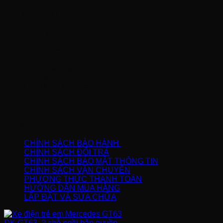
THÔNG TIN
Trang chủ
Giới thiệu
Sản phẩm
Tin tức
Vị trí cửa hàng
Liên hệ
Quà tặng chính hãng
CHÍNH SÁCH
CHÍNH SÁCH BẢO HÀNH
CHÍNH SÁCH ĐỔI TRẢ
CHÍNH SÁCH BẢO MẬT THÔNG TIN
CHÍNH SÁCH VẬN CHUYỂN
PHƯƠNG THỨC THANH TOÁN
HƯỚNG DẪN MUA HÀNG
LẮP ĐẶT VÀ SỬA CHỮA