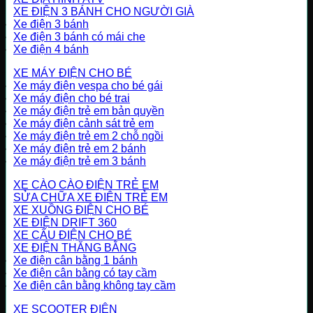
XE ĐIỆN 3 BÁNH CHO NGƯỜI GIÀ
Xe điện 3 bánh
Xe điện 3 bánh có mái che
Xe điện 4 bánh
XE MÁY ĐIỆN CHO BÉ
Xe máy điện vespa cho bé gái
Xe máy điện cho bé trai
Xe máy điện trẻ em bản quyền
Xe máy điện cảnh sát trẻ em
Xe máy điện trẻ em 2 chỗ ngồi
Xe máy điện trẻ em 2 bánh
Xe máy điện trẻ em 3 bánh
XE CÀO CÀO ĐIỆN TRẺ EM
SỬA CHỮA XE ĐIỆN TRẺ EM
XE XUỒNG ĐIỆN CHO BÉ
XE ĐIỆN DRIFT 360
XE CẨU ĐIỆN CHO BÉ
XE ĐIỆN THĂNG BẰNG
Xe điện cân bằng 1 bánh
Xe điện cân bằng có tay cầm
Xe điện cân bằng không tay cầm
XE SCOOTER ĐIỆN