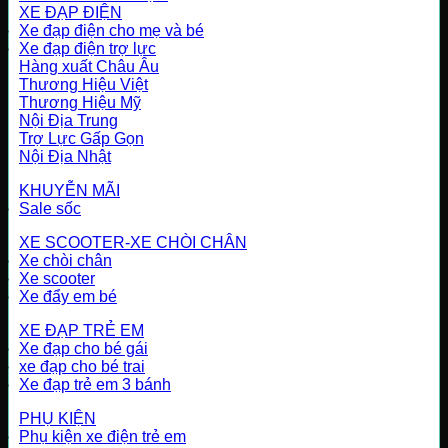
XE ĐẠP ĐIỆN
Xe đạp điện cho mẹ và bé
Xe đạp điện trợ lực
Hàng xuất Châu Âu
Thương Hiệu Việt
Thương Hiệu Mỹ
Nội Địa Trung
Trợ Lực Gấp Gọn
Nội Địa Nhật
KHUYỄN MÃI
Sale sốc
XE SCOOTER-XE CHÒI CHÂN
Xe chòi chân
Xe scooter
Xe đẩy em bé
XE ĐẠP TRẺ EM
Xe đạp cho bé gái
xe đạp cho bé trai
Xe đạp trẻ em 3 bánh
PHỤ KIỆN
Phụ kiện xe điện trẻ em