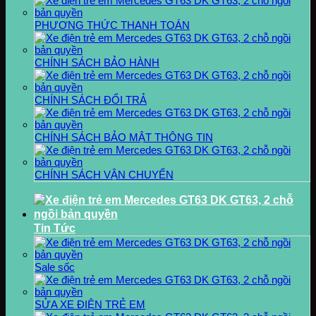
PHƯƠNG THỨC THANH TOÁN
CHÍNH SÁCH BẢO HÀNH
CHÍNH SÁCH ĐỔI TRẢ
CHÍNH SÁCH BẢO MẬT THÔNG TIN
CHÍNH SÁCH VẬN CHUYỂN
Tin Tức
Sale sốc
SỬA XE ĐIỆN TRẺ EM