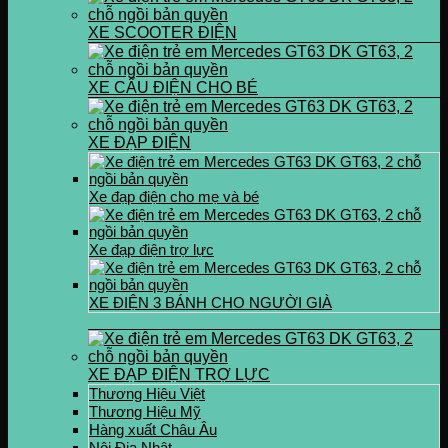
XE SCOOTER ĐIỆN
XE CẨU ĐIỆN CHO BÉ
XE ĐẠP ĐIỆN
Xe đạp điện cho mẹ và bé
Xe đạp điện trợ lực
XE ĐIỆN 3 BÁNH CHO NGƯỜI GIÀ
XE ĐẠP ĐIỆN TRỢ LỰC
Thương Hiệu Việt
Thương Hiệu Mỹ
Hàng xuất Châu Âu
Nội Địa Nhật