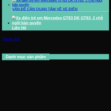
VẤN ĐỀ CẦN QUAN TÂM VỀ XE ĐIỆN
Liên Hệ
Trang chủ
/
Sản phẩm được gắn thẻ “DK GT63”
Danh mục sản phẩm