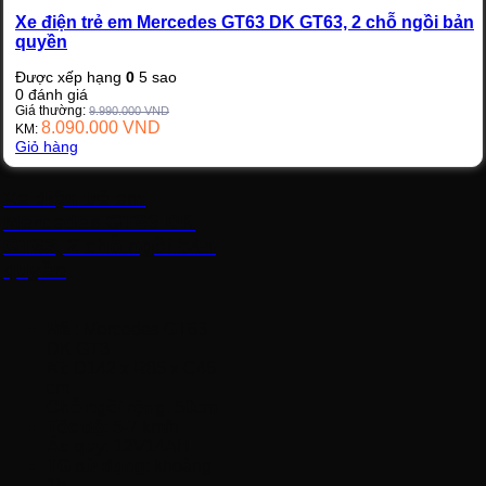
Xe điện trẻ em Mercedes GT63 DK GT63, 2 chỗ ngồi bản
quyền
Được xếp hạng
0
5 sao
0
đánh giá
Giá thường:
9.990.000
VND
8.090.000
VND
KM:
Giỏ hàng
Xe điện trẻ em
Mercedes GT63 DK
GT63, 2 chỗ ngồi bản
quyền
Mã
: Mercedes GT63
DK GT3
Kt
: D142 x R85 x C46
cm
Chỗ ngồi rộng
: 50cm
Tốc độ
: 5-7 km/h
Ắc quy
: 12V14AH
TG sử dụng
: khoảng
1h