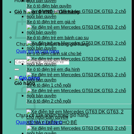
Hotline
0937.222.487
Xe ô tô điện bản quyền
Giỏ hàng /
0
VND
Xe ô tô điện trẻ em giá rẻ
Xe ô tô điện trẻ em bánh cao su
Chưa có sản phẩm trong giỏ hàng.
Quay trở lại cửa hàng
xe ô tô điện cảnh sát cho bé
Tìm
kiếm:
Xe ô tô điện trẻ em địa hình
Giỏ hàng
Xe ô tô điện 1 chỗ ngồi
Xe ô tô điện 2 chỗ ngồi
Chưa có sản phẩm trong giỏ hàng.
Quay trở lại cửa hàng
XE MÁY ĐIỆN CHO BÉ