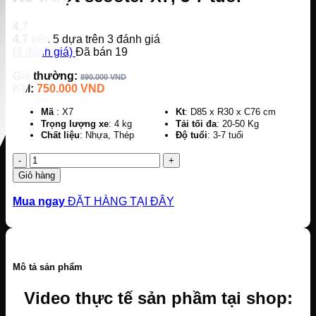
4.7
4.7
trên 5 dựa trên
3
đánh giá
(
3
đánh giá)
Đã bán
19
Giá thường:
890.000
VND
KM:
750.000
VND
Mã
: X7
Kt
: D85 x R30 x C76 cm
Trọng lượng xe
: 4 kg
Tải tối đa
: 20-50 Kg
Chất liệu
: Nhựa, Thép
Độ tuổi
: 3-7 tuổi
Số
lượng
Giỏ hàng
Mua ngay
ĐẶT HÀNG TẠI ĐÂY
Mô tả sản phẩm
Video thực tế sản phầm tại shop: