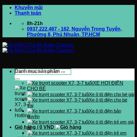
Bỏ
Khuyến mãi
qua
Thanh toán
nội
8h-21h
dung
0937.222.487 - 162, Nguyễn Trọng Tuyển,
Phường 8, Phú Nhuận, TP.HCM
Tìm
Danh mục sản phẩm
kiếm:
XE HƠI ĐIỆN
CHO BÉ
Xe ô tô điện cho bé gái
Xe ô tô điện cho bé
trai
Xe ô tô điện bản
Hotline
quyền
0937.222.487
Xe ô tô điện trẻ em giá
Giỏ hàng /
0
VND
rẻ
Xe ô tô điện trẻ em