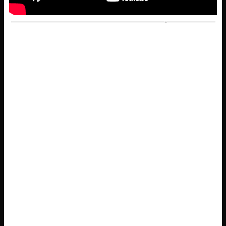
———————————————————-——————