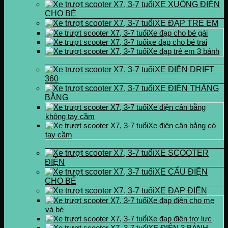
XE XUỒNG ĐIỆN
CHO BÉ
XE ĐẠP TRẺ EM
Xe đạp cho bé gái
xe đạp cho bé trai
Xe đạp trẻ em 3 bánh
XE ĐIỆN DRIFT
360
XE ĐIỆN THĂNG
BẰNG
Xe điện cân bằng
không tay cầm
Xe điện cân bằng có
tay cầm
XE SCOOTER
ĐIỆN
XE CẨU ĐIỆN
CHO BÉ
XE ĐẠP ĐIỆN
Xe đạp điện cho mẹ
và bé
Xe đạp điện trợ lực
XE ĐIỆN 3 BÁNH