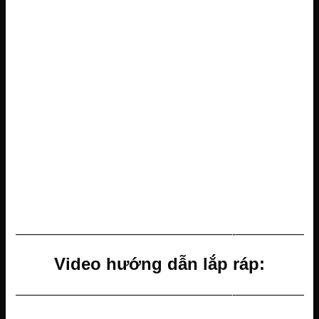
———————————————————-——————
Video hướng dẫn lắp ráp:
———————————————————-——————