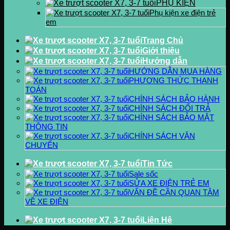
PHỤ KIỆN
Phụ kiện xe điện trẻ
em
Trang Chủ
Giới thiệu
Hướng dẫn
HƯỚNG DẪN MUA HÀNG
PHƯƠNG THỨC THANH
TOÁN
CHÍNH SÁCH BẢO HÀNH
CHÍNH SÁCH ĐỔI TRẢ
CHÍNH SÁCH BẢO MẬT
THÔNG TIN
CHÍNH SÁCH VẬN
CHUYỂN
Tin Tức
Sale sốc
SỬA XE ĐIỆN TRẺ EM
VẤN ĐỀ CẦN QUAN TÂM
VỀ XE ĐIỆN
Liên Hệ