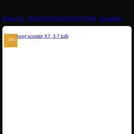
Trang chủ
/
XE SCOOTER-XE CHÒI CHÂN
/
Xe scooter
-16%