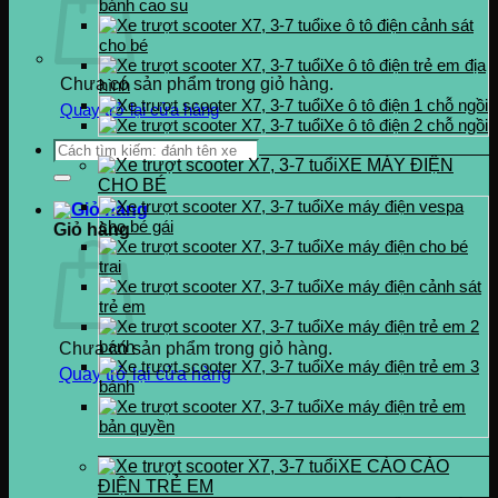
bánh cao su
xe ô tô điện cảnh sát
cho bé
Xe ô tô điện trẻ em địa
Chưa có sản phẩm trong giỏ hàng.
hình
Xe ô tô điện 1 chỗ ngồi
Quay trở lại cửa hàng
Xe ô tô điện 2 chỗ ngồi
Tìm
XE MÁY ĐIỆN
kiếm:
CHO BÉ
Xe máy điện vespa
cho bé gái
Giỏ hàng
Xe máy điện cho bé
trai
Xe máy điện cảnh sát
trẻ em
Xe máy điện trẻ em 2
bánh
Chưa có sản phẩm trong giỏ hàng.
Xe máy điện trẻ em 3
Quay trở lại cửa hàng
bánh
Xe máy điện trẻ em
bản quyền
XE CÀO CÀO
ĐIỆN TRẺ EM