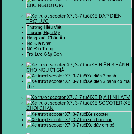
CHO NGƯỜI GIÀ
XE ĐẠP ĐIỆN
TRỢ LỰC
Thương Hiệu Việt
Thương Hiệu Mỹ
Hàng xuất Châu Âu
Nội Địa Nhật
Nội Địa Trung
Trợ Lực Gấp Gọn
XE ĐIỆN 3 BÁNH
CHO NGƯỜI GIÀ
Xe điện 3 bánh
Xe điện 3 bánh có mái
che
XE ĐỊA HÌNH ATV
XE SCOOTER-XE
CHÒI CHÂN
Xe scooter
Xe chòi chân
Xe đẩy em bé