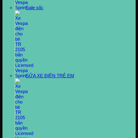
Sale sốc
SỬA XE ĐIỆN TRẺ EM