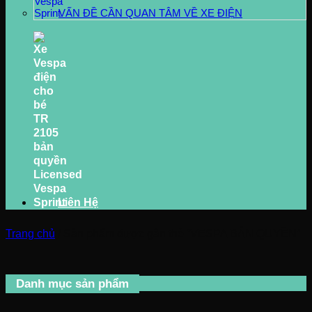
VẤN ĐỀ CẦN QUAN TÂM VỀ XE ĐIỆN
Liên Hệ
Trang chủ
/
Sản phẩm được gắn thẻ “VESPA BẢN QUYỀN”
Danh mục sản phẩm