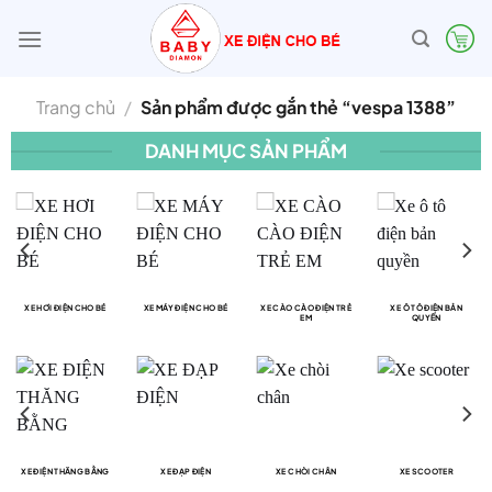
Bỏ
qua
nội
dung
Trang chủ
/
Sản phẩm được gắn thẻ “vespa 1388”
DANH MỤC SẢN PHẨM
XE HƠI ĐIỆN CHO BÉ
XE MÁY ĐIỆN CHO BÉ
XE CÀO CÀO ĐIỆN TRẺ
XE Ô TÔ ĐIỆN BẢN
EM
QUYỀN
XE ĐIỆN THĂNG BẰNG
XE ĐẠP ĐIỆN
XE CHÒI CHÂN
XE SCOOTER