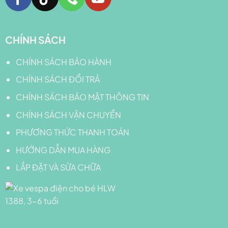
CHÍNH SÁCH
CHÍNH SÁCH BẢO HÀNH
CHÍNH SÁCH ĐỔI TRẢ
CHÍNH SÁCH BẢO MẬT THÔNG TIN
CHÍNH SÁCH VẬN CHUYỂN
PHƯƠNG THỨC THANH TOÁN
HƯỚNG DẪN MUA HÀNG
LẮP ĐẶT VÀ SỬA CHỮA