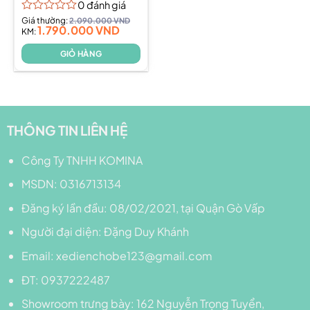
0
đánh giá
Được
Giá thường:
2.090.000
VND
1.790.000
VND
xếp
KM:
hạng
0
GIỎ HÀNG
5
sao
THÔNG TIN LIÊN HỆ
Công Ty TNHH KOMINA
MSDN: 0316713134
Đăng ký lần đầu: 08/02/2021, tại Quận Gò Vấp
Người đại diện: Đặng Duy Khánh
Email: xedienchobe123@gmail.com
ĐT: 0937222487
Showroom trưng bày: 162 Nguyễn Trọng Tuyển,