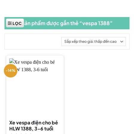
Sản phẩm được gắn thẻ “vespa 1388”
LỌC
-14%
Xe vespa điện cho bé
HLW 1388, 3-6 tuổi