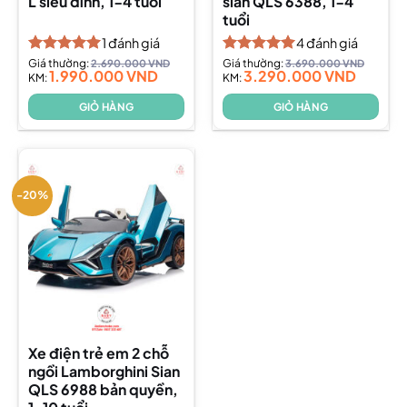
L siêu đỉnh, 1-4 tuổi
sian QLS 6388, 1-4
tuổi
1
đánh giá
4
đánh giá
Được xếp
Giá thường:
2.690.000
VND
Được xếp
Giá thường:
3.690.000
VND
1.990.000
VND
3.290.000
VND
hạng
KM:
5.00
hạng
KM:
5.00
5 sao
5 sao
GIỎ HÀNG
GIỎ HÀNG
-20%
Xe điện trẻ em 2 chỗ
ngồi Lamborghini Sian
QLS 6988 bản quyền,