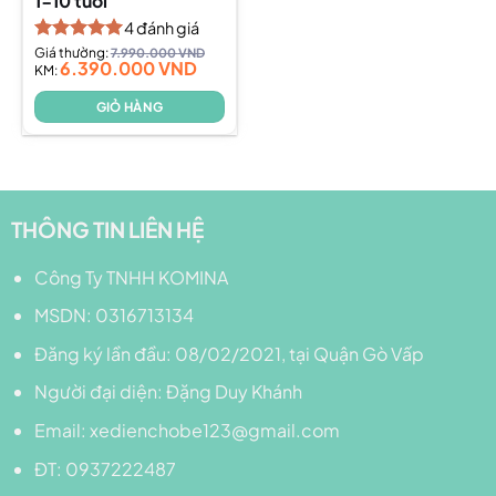
1-10 tuổi
4
đánh giá
Được xếp
Giá thường:
7.990.000
VND
6.390.000
VND
hạng
KM:
5.00
5 sao
GIỎ HÀNG
THÔNG TIN LIÊN HỆ
Công Ty TNHH KOMINA
MSDN: 0316713134
Đăng ký lần đầu: 08/02/2021, tại Quận Gò Vấp
Người đại diện: Đặng Duy Khánh
Email: xedienchobe123@gmail.com
ĐT: 0937222487