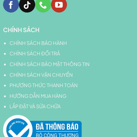
CHÍNH SÁCH
CHÍNH SÁCH BẢO HÀNH
CHÍNH SÁCH ĐỔI TRẢ
CHÍNH SÁCH BẢO MẬT THÔNG TIN
CHÍNH SÁCH VẬN CHUYỂN
PHƯƠNG THỨC THANH TOÁN
HƯỚNG DẪN MUA HÀNG
LẮP ĐẶT VÀ SỬA CHỮA