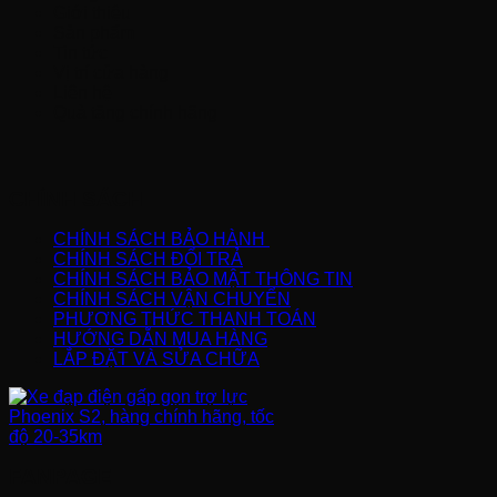
Giới thiệu
Sản phẩm
Tin tức
Vị trí cửa hàng
Liên hệ
Quà tặng chính hãng
CHÍNH SÁCH
CHÍNH SÁCH BẢO HÀNH
CHÍNH SÁCH ĐỔI TRẢ
CHÍNH SÁCH BẢO MẬT THÔNG TIN
CHÍNH SÁCH VẬN CHUYỂN
PHƯƠNG THỨC THANH TOÁN
HƯỚNG DẪN MUA HÀNG
LẮP ĐẶT VÀ SỬA CHỮA
FANPAGE