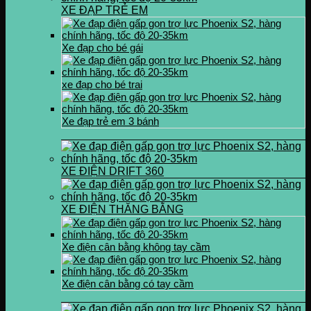
XE ĐẠP TRẺ EM
Xe đạp cho bé gái
xe đạp cho bé trai
Xe đạp trẻ em 3 bánh
XE ĐIỆN DRIFT 360
XE ĐIỆN THĂNG BẰNG
Xe điện cân bằng không tay cầm
Xe điện cân bằng có tay cầm