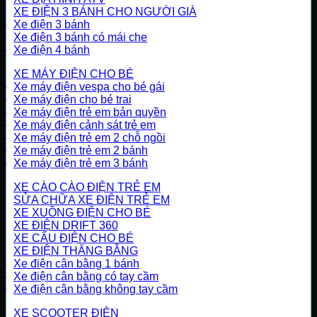
XE ĐIỆN 3 BÁNH CHO NGƯỜI GIÀ
Xe điện 3 bánh
Xe điện 3 bánh có mái che
Xe điện 4 bánh
XE MÁY ĐIỆN CHO BÉ
Xe máy điện vespa cho bé gái
Xe máy điện cho bé trai
Xe máy điện trẻ em bản quyền
Xe máy điện cảnh sát trẻ em
Xe máy điện trẻ em 2 chỗ ngồi
Xe máy điện trẻ em 2 bánh
Xe máy điện trẻ em 3 bánh
XE CÀO CÀO ĐIỆN TRẺ EM
SỬA CHỮA XE ĐIỆN TRẺ EM
XE XUỒNG ĐIỆN CHO BÉ
XE ĐIỆN DRIFT 360
XE CẨU ĐIỆN CHO BÉ
XE ĐIỆN THĂNG BẰNG
Xe điện cân bằng 1 bánh
Xe điện cân bằng có tay cầm
Xe điện cân bằng không tay cầm
XE SCOOTER ĐIỆN