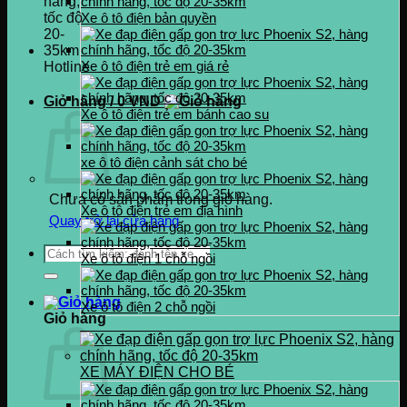
Xe ô tô điện bản quyền
Xe ô tô điện trẻ em giá rẻ
Hotline
0937.222.487
Giỏ hàng /
0
VND
Xe ô tô điện trẻ em bánh cao su
xe ô tô điện cảnh sát cho bé
Chưa có sản phẩm trong giỏ hàng.
Xe ô tô điện trẻ em địa hình
Quay trở lại cửa hàng
Tìm
Xe ô tô điện 1 chỗ ngồi
kiếm:
Xe ô tô điện 2 chỗ ngồi
Giỏ hàng
XE MÁY ĐIỆN CHO BÉ