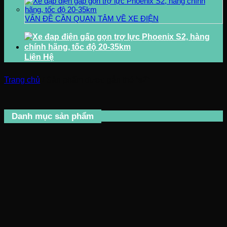
VẤN ĐỀ CẦN QUAN TÂM VỀ XE ĐIỆN
Liên Hệ
Trang chủ
/
Sản phẩm được gắn thẻ “s2”
Danh mục sản phẩm