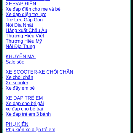
XE ĐẠP ĐIỆN
Xe đạp điện cho mẹ và bé
Xe đạp điện trợ lực
Trợ Lực Gấp Gọn
Nội Địa Nhật
Hàng xuất Châu Âu
Thương Hiệu Việt
Thương Hiệu Mỹ
Nội Địa Trung
KHUYỄN MÃI
Sale sốc
XE SCOOTER-XE CHÒI CHÂN
Xe chòi chân
Xe scooter
Xe đẩy em bé
XE ĐẠP TRẺ EM
Xe đạp cho bé gái
xe đạp cho bé trai
Xe đạp trẻ em 3 bánh
PHỤ KIỆN
Phụ kiện xe điện trẻ em