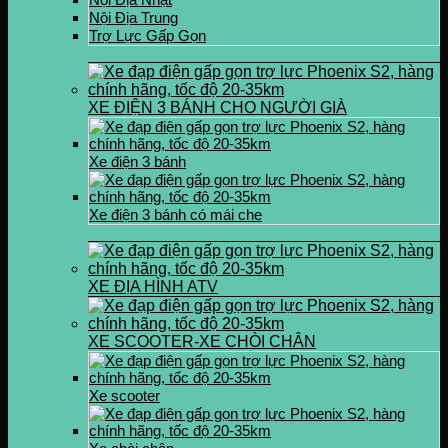
Nội Địa Trung
Trợ Lực Gấp Gọn
XE ĐIỆN 3 BÁNH CHO NGƯỜI GIÀ
Xe điện 3 bánh
Xe điện 3 bánh có mái che
XE ĐỊA HÌNH ATV
XE SCOOTER-XE CHÒI CHÂN
Xe scooter