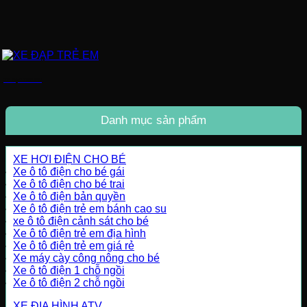
XE ĐẠP TRẺ EM
Danh mục sản phẩm
XE HƠI ĐIỆN CHO BÉ
Xe ô tô điện cho bé gái
Xe ô tô điện cho bé trai
Xe ô tô điện bản quyền
Xe ô tô điện trẻ em bánh cao su
xe ô tô điện cảnh sát cho bé
Xe ô tô điện trẻ em địa hình
Xe ô tô điện trẻ em giá rẻ
Xe máy cày công nông cho bé
Xe ô tô điện 1 chỗ ngồi
Xe ô tô điện 2 chỗ ngồi
XE ĐỊA HÌNH ATV