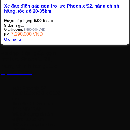
Xe đạp điện gấp gọn trợ lực Phoenix S2, hàng chính
hãng, tốc độ 20-35km
Được xếp hạng
5.00
5 sao
9
đánh giá
Giá thường:
8.590.000
VND
7.290.000
VND
KM:
Giỏ hàng
Xe đạp điện gấp gọn
trợ lực Phoenix S2,
hàng chính hãng, tốc
độ 20-35km
Mã
: Phoenix S2
Kt
: D125 x R51 x C102
cm
Tốc độ
: 20-35 km/h
Pin
: 48V12AH
TG sử dụng thuần
điện
: 20-25km
TG sử dụng trợ lực
:
30-35km