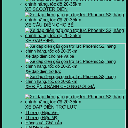
XE SCOOTER ĐIỆN
XE CẨU ĐIỆN CHO BÉ
XE ĐẠP ĐIỆN
Xe đạp điện cho mẹ và bé
Xe đạp điện trợ lực
XE ĐIỆN 3 BÁNH CHO NGƯỜI GIÀ
XE ĐẠP ĐIỆN TRỢ LỰC
Thương Hiệu Việt
Thương Hiệu Mỹ
Hàng xuất Châu Âu
Nội Địa Nhật