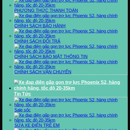
PHƯƠNG THỨC THANH TOÁN
CHÍNH SÁCH BẢO HÀNH
CHÍNH SÁCH ĐỔI TRẢ
CHÍNH SÁCH BẢO MẬT THÔNG TIN
CHÍNH SÁCH VẬN CHUYỂN
Tin Tức
Sale sốc
SỬA XE ĐIỆN TRẺ EM