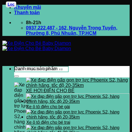
Lọc
Bỏ
Khuyến mãi
qua
Thanh toán
nội
8h-21h
dung
0937.222.487 - 162, Nguyễn Trọng Tuyển,
Phường 8, Phú Nhuận, TP.HCM
Tìm
Danh mục sản phẩm
kiếm:
XE HƠI ĐIỆN CHO BÉ
Xe ô tô điện cho bé gái
Xe ô tô điện cho bé trai