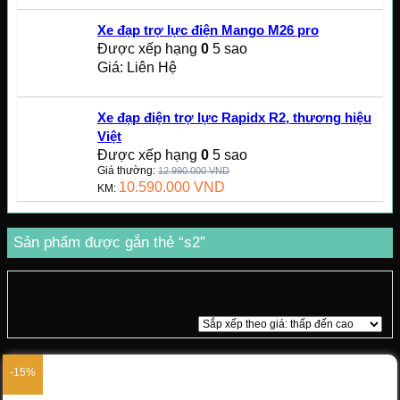
Xe đạp trợ lực điện Mango M26 pro
Được xếp hạng
0
5 sao
Giá: Liên Hệ
Xe đạp điện trợ lực Rapidx R2, thương hiệu
Việt
Được xếp hạng
0
5 sao
Giá thường:
12.990.000
VND
10.590.000
VND
KM:
Sản phẩm được gắn thẻ “s2”
Hiển thị kết quả duy nhất
-15%