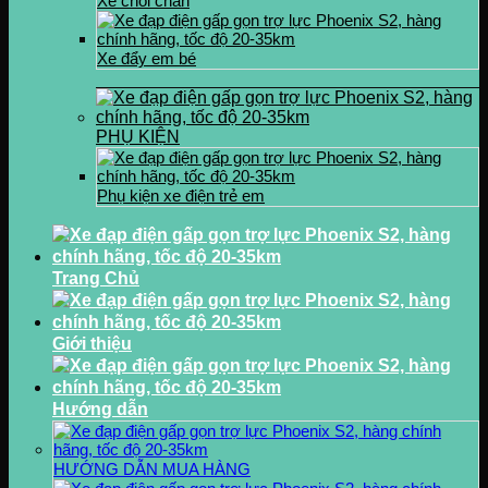
Xe chòi chân
Xe đẩy em bé
PHỤ KIỆN
Phụ kiện xe điện trẻ em
Trang Chủ
Giới thiệu
Hướng dẫn
HƯỚNG DẪN MUA HÀNG