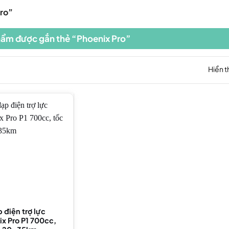
ro”
ẩm được gắn thẻ “Phoenix Pro”
Hiển t
 điện trợ lực
x Pro P1 700cc,