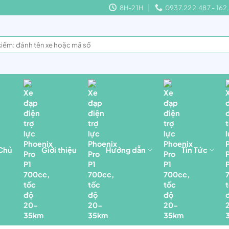
8H-21H
0937.222.487 - 16
 Chủ
Giới thiệu
Hướng dẫn
Tin Tức