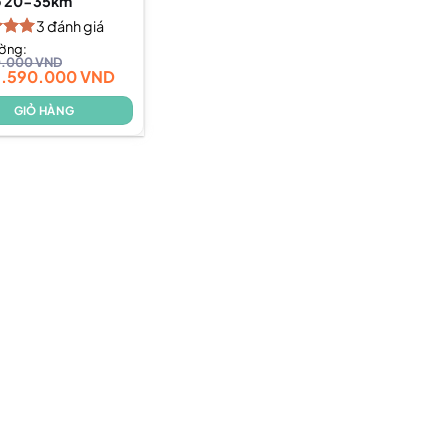
ộ 20-35km
3
đánh giá
xếp
ường:
0.000
VND
5.00
2.590.000
VND
GIỎ HÀNG