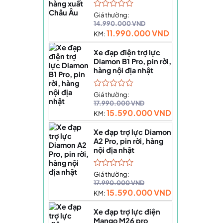
Được
Giá thường:
xếp
14.990.000
VND
hạng
11.990.000
VND
KM:
0
5
Xe đạp điện trợ lực
sao
Diamon B1 Pro, pin rời,
hàng nội địa nhật
Được
Giá thường:
xếp
17.990.000
VND
hạng
15.590.000
VND
KM:
0
5
Xe đạp trợ lực Diamon
sao
A2 Pro, pin rời, hàng
nội địa nhật
Được
Giá thường:
xếp
17.990.000
VND
hạng
15.590.000
VND
KM:
0
5
Xe đạp trợ lực điện
sao
Mango M26 pro