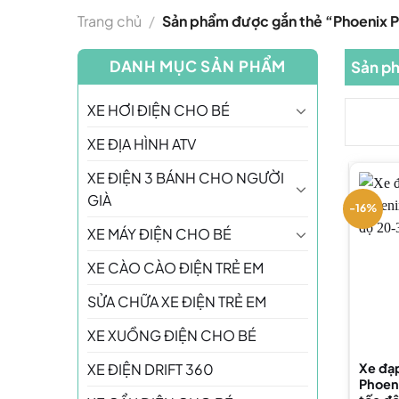
Trang chủ
/
Sản phẩm được gắn thẻ “Phoenix P
DANH MỤC SẢN PHẨM
Sản ph
XE HƠI ĐIỆN CHO BÉ
XE ĐỊA HÌNH ATV
XE ĐIỆN 3 BÁNH CHO NGƯỜI
GIÀ
-16%
XE MÁY ĐIỆN CHO BÉ
XE CÀO CÀO ĐIỆN TRẺ EM
SỬA CHỮA XE ĐIỆN TRẺ EM
XE XUỒNG ĐIỆN CHO BÉ
XE ĐIỆN DRIFT 360
Xe đạp
Phoeni