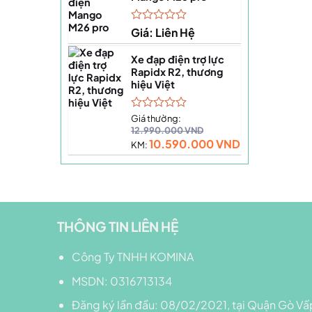
Được
Giá: Liên Hệ
xếp
hạng
Xe đạp điện trợ lực
0
Rapidx R2, thương
5
hiệu Việt
sao
Được
Giá thường:
xếp
12.990.000
VND
hạng
10.590.000
VND
KM:
0
5
sao
THÔNG TIN LIÊN HỆ
Công Ty TNHH KOMINA
MSDN: 0316713134
Đăng ký lần đầu: 08/02/2021, tại Quận Gò Vấ