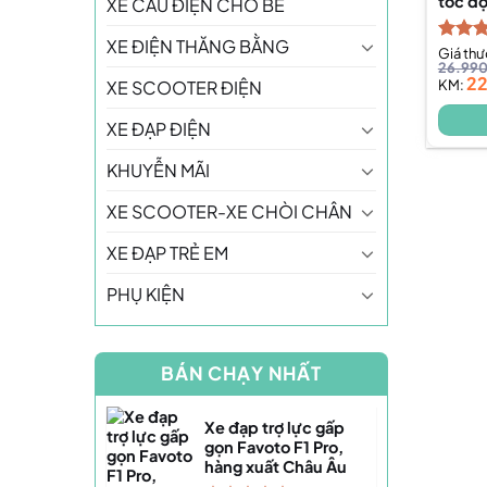
tốc đ
XE CẨU ĐIỆN CHO BÉ
XE ĐIỆN THĂNG BẰNG
Được 
Giá th
26.99
hạng
2
KM:
XE SCOOTER ĐIỆN
5 sao
XE ĐẠP ĐIỆN
KHUYỄN MÃI
XE SCOOTER-XE CHÒI CHÂN
XE ĐẠP TRẺ EM
PHỤ KIỆN
BÁN CHẠY NHẤT
Xe đạp trợ lực gấp
gọn Favoto F1 Pro,
hàng xuất Châu Âu