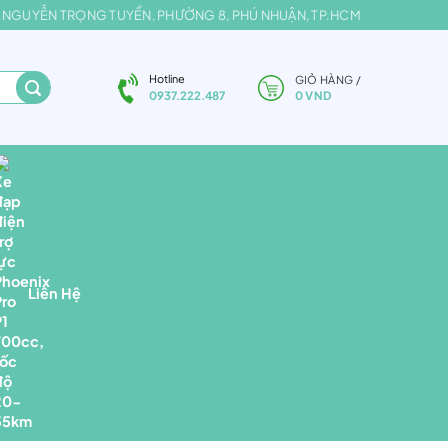
2, NGUYỄN TRỌNG TUYỂN, PHƯỜNG 8, PHÚ NHUẬN, TP.HCM
Hotline
GIỎ HÀNG /
0
VND
0937.222.487
Liên Hệ