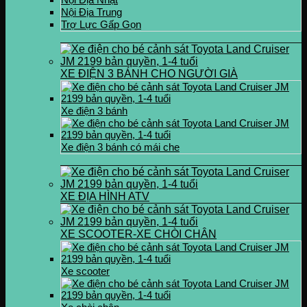
Nội Địa Trung
Trợ Lực Gấp Gọn
XE ĐIỆN 3 BÁNH CHO NGƯỜI GIÀ
Xe điện 3 bánh
Xe điện 3 bánh có mái che
XE ĐỊA HÌNH ATV
XE SCOOTER-XE CHÒI CHÂN
Xe scooter