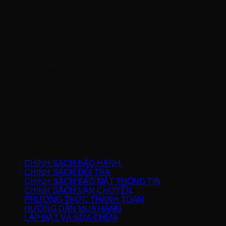
Địa Chỉ Kho : 14/12/2 Đường số 53, Phường 14, Quận
Gò Vấp, Thành phố Hồ Chí Minh (không trưng bày)
THÔNG TIN
Trang chủ
Giới thiệu
Sản phẩm
Tin tức
Vị trí cửa hàng
Liên hệ
Quà tặng chính hãng
CHÍNH SÁCH
CHÍNH SÁCH BẢO HÀNH
CHÍNH SÁCH ĐỔI TRẢ
CHÍNH SÁCH BẢO MẬT THÔNG TIN
CHÍNH SÁCH VẬN CHUYỂN
PHƯƠNG THỨC THANH TOÁN
HƯỚNG DẪN MUA HÀNG
LẮP ĐẶT VÀ SỬA CHỮA