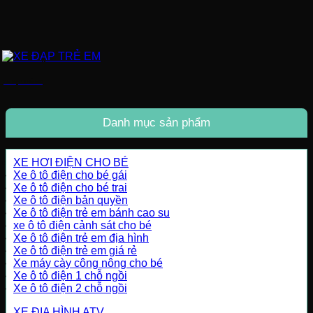
XE ĐẠP TRẺ EM
Danh mục sản phẩm
XE HƠI ĐIỆN CHO BÉ
Xe ô tô điện cho bé gái
Xe ô tô điện cho bé trai
Xe ô tô điện bản quyền
Xe ô tô điện trẻ em bánh cao su
xe ô tô điện cảnh sát cho bé
Xe ô tô điện trẻ em địa hình
Xe ô tô điện trẻ em giá rẻ
Xe máy cày công nông cho bé
Xe ô tô điện 1 chỗ ngồi
Xe ô tô điện 2 chỗ ngồi
XE ĐỊA HÌNH ATV