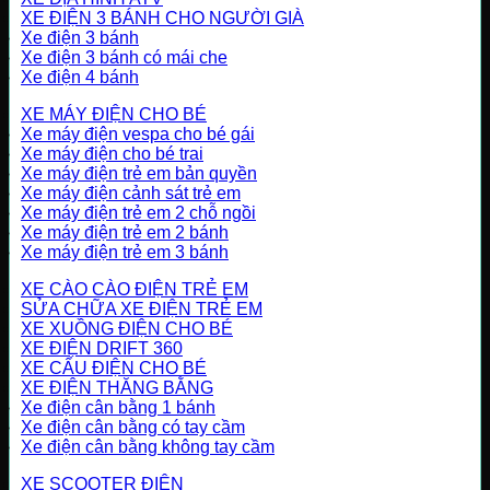
XE ĐIỆN 3 BÁNH CHO NGƯỜI GIÀ
Xe điện 3 bánh
Xe điện 3 bánh có mái che
Xe điện 4 bánh
XE MÁY ĐIỆN CHO BÉ
Xe máy điện vespa cho bé gái
Xe máy điện cho bé trai
Xe máy điện trẻ em bản quyền
Xe máy điện cảnh sát trẻ em
Xe máy điện trẻ em 2 chỗ ngồi
Xe máy điện trẻ em 2 bánh
Xe máy điện trẻ em 3 bánh
XE CÀO CÀO ĐIỆN TRẺ EM
SỬA CHỮA XE ĐIỆN TRẺ EM
XE XUỒNG ĐIỆN CHO BÉ
XE ĐIỆN DRIFT 360
XE CẨU ĐIỆN CHO BÉ
XE ĐIỆN THĂNG BẰNG
Xe điện cân bằng 1 bánh
Xe điện cân bằng có tay cầm
Xe điện cân bằng không tay cầm
XE SCOOTER ĐIỆN