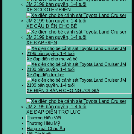
XE SCOOTER ĐIỆN
XE CẨU ĐIỆN CHO BÉ
XE ĐẠP ĐIỆN
Xe đạp điện cho mẹ và bé
Xe đạp điện trợ lực
XE ĐIỆN 3 BÁNH CHO NGƯỜI GIÀ
XE ĐẠP ĐIỆN TRỢ LỰC
Thương Hiệu Việt
Thương Hiệu Mỹ
Hàng xuất Châu Âu
Nội Địa Nhật