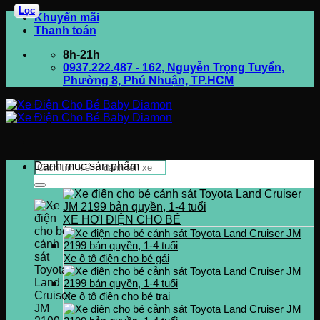
Lọc
Bỏ
Khuyến mãi
qua
Thanh toán
nội
8h-21h
dung
0937.222.487 - 162, Nguyễn Trọng Tuyển,
Phường 8, Phú Nhuận, TP.HCM
Tìm
Danh mục sản phẩm
kiếm:
XE HƠI ĐIỆN CHO BÉ
Xe ô tô điện cho bé gái
Xe ô tô điện cho bé trai