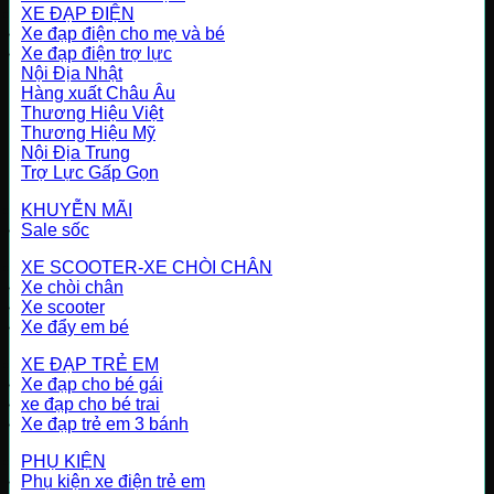
XE ĐẠP ĐIỆN
Xe đạp điện cho mẹ và bé
Xe đạp điện trợ lực
Nội Địa Nhật
Hàng xuất Châu Âu
Thương Hiệu Việt
Thương Hiệu Mỹ
Nội Địa Trung
Trợ Lực Gấp Gọn
KHUYỄN MÃI
Sale sốc
XE SCOOTER-XE CHÒI CHÂN
Xe chòi chân
Xe scooter
Xe đẩy em bé
XE ĐẠP TRẺ EM
Xe đạp cho bé gái
xe đạp cho bé trai
Xe đạp trẻ em 3 bánh
PHỤ KIỆN
Phụ kiện xe điện trẻ em