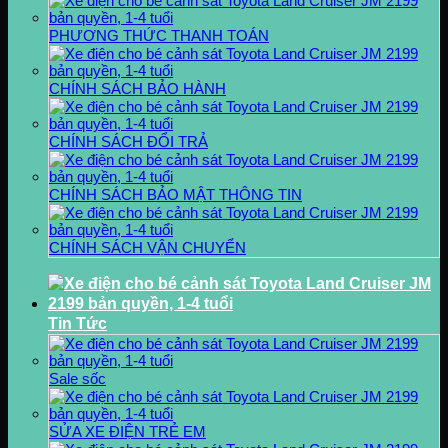
PHƯƠNG THỨC THANH TOÁN
CHÍNH SÁCH BẢO HÀNH
CHÍNH SÁCH ĐỔI TRẢ
CHÍNH SÁCH BẢO MẬT THÔNG TIN
CHÍNH SÁCH VẬN CHUYỂN
Tin Tức
Sale sốc
SỬA XE ĐIỆN TRẺ EM