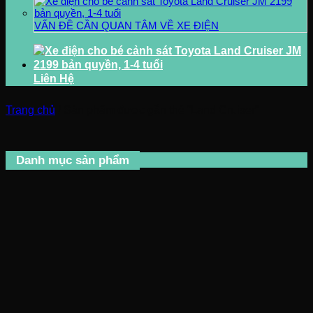
VẤN ĐỀ CẦN QUAN TÂM VỀ XE ĐIỆN
Liên Hệ
Trang chủ
/
Sản phẩm được gắn thẻ “Land Cruiser”
Danh mục sản phẩm