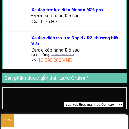
Xe đạp trợ lực điện Mango M26 pro
Được xếp hạng
0
5 sao
Giá: Liên Hệ
Xe đạp điện trợ lực Rapidx R2, thương hiệu
Việt
Được xếp hạng
0
5 sao
Giá thường:
12.990.000
VND
10.590.000
VND
KM:
Sản phẩm được gắn thẻ “Land Cruiser”
Hiển thị kết quả duy nhất
-21%