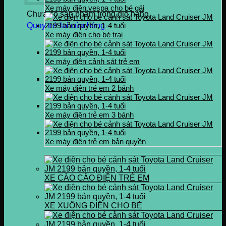
Xe máy điện vespa cho bé gái
Chưa có sản phẩm trong giỏ hàng.
Quay trở lại cửa hàng
Xe máy điện cho bé trai
Xe máy điện cảnh sát trẻ em
Xe máy điện trẻ em 2 bánh
Xe máy điện trẻ em 3 bánh
Xe máy điện trẻ em bản quyền
XE CÀO CÀO ĐIỆN TRẺ EM
XE XUỒNG ĐIỆN CHO BÉ