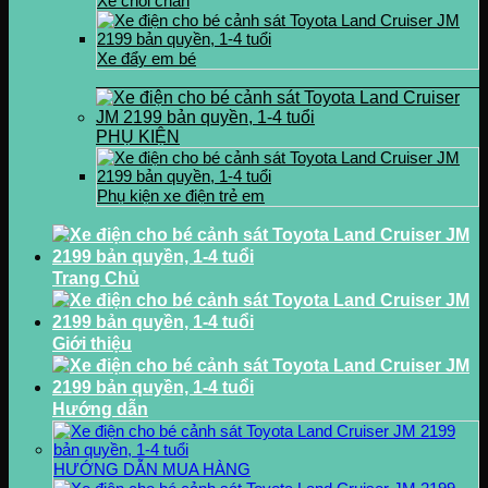
Xe chòi chân
Xe đẩy em bé
PHỤ KIỆN
Phụ kiện xe điện trẻ em
Trang Chủ
Giới thiệu
Hướng dẫn
HƯỚNG DẪN MUA HÀNG