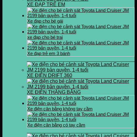
XE ĐẠP TRẺ EM
Xe đạp cho bé gái
xe đạp cho bé trai
Xe đạp trẻ em 3 bánh
XE ĐIỆN DRIFT 360
XE ĐIỆN THĂNG BẰNG
Xe điện cân bằng không tay cầm
Xe điện cân bằng có tay cầm