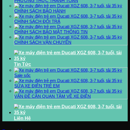
PHƯƠNG THỨC THANH TOÁN
CHÍNH SÁCH BẢO HÀNH
CHÍNH SÁCH ĐỔI TRẢ
CHÍNH SÁCH BẢO MẬT THÔNG TIN
CHÍNH SÁCH VẬN CHUYỂN
Tin Tức
Sale sốc
SỬA XE ĐIỆN TRẺ EM
VẤN ĐỀ CẦN QUAN TÂM VỀ XE ĐIỆN
Liên Hệ