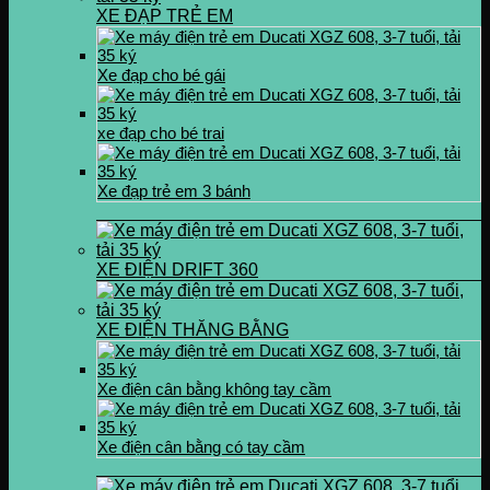
XE ĐẠP TRẺ EM
Xe đạp cho bé gái
xe đạp cho bé trai
Xe đạp trẻ em 3 bánh
XE ĐIỆN DRIFT 360
XE ĐIỆN THĂNG BẰNG
Xe điện cân bằng không tay cầm
Xe điện cân bằng có tay cầm