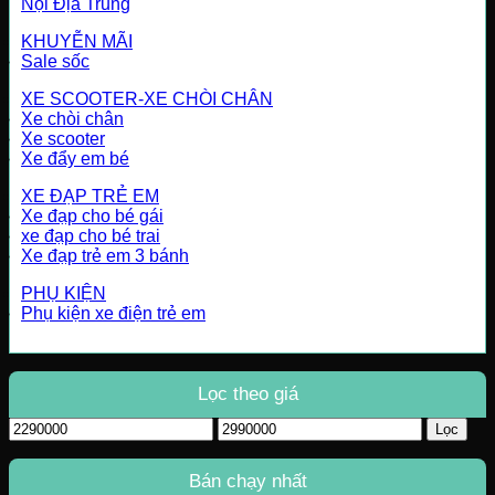
Nội Địa Trung
KHUYỄN MÃI
Sale sốc
XE SCOOTER-XE CHÒI CHÂN
Xe chòi chân
Xe scooter
Xe đẩy em bé
XE ĐẠP TRẺ EM
Xe đạp cho bé gái
xe đạp cho bé trai
Xe đạp trẻ em 3 bánh
PHỤ KIỆN
Phụ kiện xe điện trẻ em
Lọc theo giá
Giá
Giá
Lọc
tối
tối
thiểu
đa
Bán chạy nhất