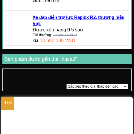
Giá: Liên Hệ
Xe đạp điện trợ lực Rapidx R2, thương hiệu
Việt
Được xếp hạng
0
5 sao
Giá thường:
12.990.000
VND
10.590.000
VND
KM:
Sản phẩm được gắn thẻ “ducati”
Showing all 4 results
-18%