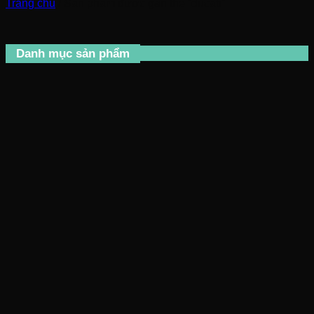
Trang chủ
/
Sản phẩm được gắn thẻ “ducati”
Danh mục sản phẩm