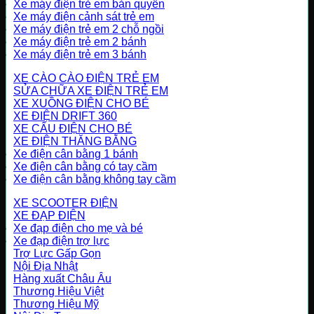
Xe máy điện trẻ em bản quyền
Xe máy điện cảnh sát trẻ em
Xe máy điện trẻ em 2 chỗ ngồi
Xe máy điện trẻ em 2 bánh
Xe máy điện trẻ em 3 bánh
XE CÀO CÀO ĐIỆN TRẺ EM
SỬA CHỮA XE ĐIỆN TRẺ EM
XE XUỒNG ĐIỆN CHO BÉ
XE ĐIỆN DRIFT 360
XE CẨU ĐIỆN CHO BÉ
XE ĐIỆN THĂNG BẰNG
Xe điện cân bằng 1 bánh
Xe điện cân bằng có tay cầm
Xe điện cân bằng không tay cầm
XE SCOOTER ĐIỆN
XE ĐẠP ĐIỆN
Xe đạp điện cho mẹ và bé
Xe đạp điện trợ lực
Trợ Lực Gấp Gọn
Nội Địa Nhật
Hàng xuất Châu Âu
Thương Hiệu Việt
Thương Hiệu Mỹ