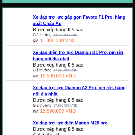
Xe đạp trợ lực gấp gọn Favoto F1 Pro, hàng
xuất Châu Âu
Được xếp hạng
0
5 sao
Giá thường:
14.990.000
VND
11.990.000
VND
KM:
Xe đạp điện trợ lực Diamon B1 Pro, pin rời,
hàng nội địa nhật
Được xếp hạng
0
5 sao
Giá thường:
17.990.000
VND
15.590.000
VND
KM:
Xe đạp trợ lực Diamon A2 Pro, pin rời, hàng
nội địa nhật
Được xếp hạng
0
5 sao
Giá thường:
17.990.000
VND
15.590.000
VND
KM:
Xe đạp trợ lực điện Mango M26 pro
Được xếp hạng
0
5 sao