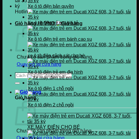
Xe ô tô điện bản quyền
Hotline
0937.222.487
Xe ô tô điện trẻ em giá rẻ
Giỏ hàng /
0
VND
Xe ô tô điện trẻ em bánh cao su
xe ô tô điện cảnh sát cho bé
Chưa có sản phẩm trong giỏ hàng.
Quay trở lại cửa hàng
Xe ô tô điện trẻ em địa hình
Tìm
kiếm:
Xe ô tô điện 1 chỗ ngồi
Giỏ hàng
Xe ô tô điện 2 chỗ ngồi
XE MÁY ĐIỆN CHO BÉ
Chưa có sản phẩm trong giỏ hàng.
Quay trở lại cửa hàng