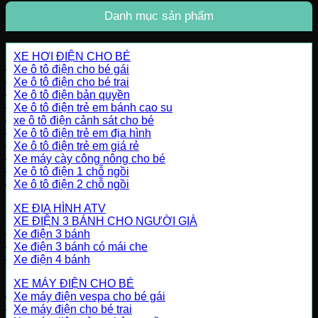
Danh mục sản phẩm
XE HƠI ĐIỆN CHO BÉ
Xe ô tô điện cho bé gái
Xe ô tô điện cho bé trai
Xe ô tô điện bản quyền
Xe ô tô điện trẻ em bánh cao su
xe ô tô điện cảnh sát cho bé
Xe ô tô điện trẻ em địa hình
Xe ô tô điện trẻ em giá rẻ
Xe máy cày công nông cho bé
Xe ô tô điện 1 chỗ ngồi
Xe ô tô điện 2 chỗ ngồi
XE ĐỊA HÌNH ATV
XE ĐIỆN 3 BÁNH CHO NGƯỜI GIÀ
Xe điện 3 bánh
Xe điện 3 bánh có mái che
Xe điện 4 bánh
XE MÁY ĐIỆN CHO BÉ
Xe máy điện vespa cho bé gái
Xe máy điện cho bé trai