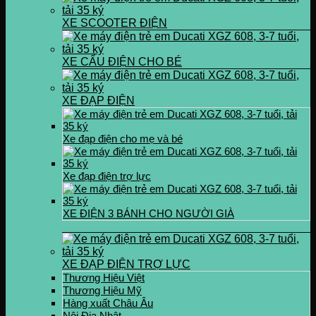
XE SCOOTER ĐIỆN
XE CẨU ĐIỆN CHO BÉ
XE ĐẠP ĐIỆN
Xe đạp điện cho mẹ và bé
Xe đạp điện trợ lực
XE ĐIỆN 3 BÁNH CHO NGƯỜI GIÀ
XE ĐẠP ĐIỆN TRỢ LỰC
Thương Hiệu Việt
Thương Hiệu Mỹ
Hàng xuất Châu Âu
Nội Địa Nhật