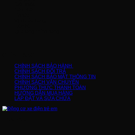
Giới thiệu
Sản phẩm
Tin tức
Vị trí cửa hàng
Liên hệ
Quà tặng chính hãng
CHÍNH SÁCH
CHÍNH SÁCH BẢO HÀNH
CHÍNH SÁCH ĐỔI TRẢ
CHÍNH SÁCH BẢO MẬT THÔNG TIN
CHÍNH SÁCH VẬN CHUYỂN
PHƯƠNG THỨC THANH TOÁN
HƯỚNG DẪN MUA HÀNG
LẮP ĐẶT VÀ SỬA CHỮA
FANPAGE