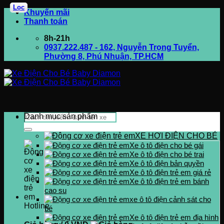
Lọc
Bỏ
Khuyến mãi
qua
Thanh toán
nội
8h-21h
dung
0937.222.487 - 162, Nguyễn Trọng Tuyển,
Phường 8, Phú Nhuận, TP.HCM
Tìm
Danh mục sản phẩm
kiếm:
XE HƠI ĐIỆN CHO BÉ
Xe ô tô điện cho bé gái
Xe ô tô điện cho bé trai
Xe ô tô điện bản quyền
Xe ô tô điện trẻ em giá rẻ
Xe ô tô điện trẻ em bánh
cao su
xe ô tô điện cảnh sát cho
Hotline
bé
0937.222.487
Xe ô tô điện trẻ em địa hình