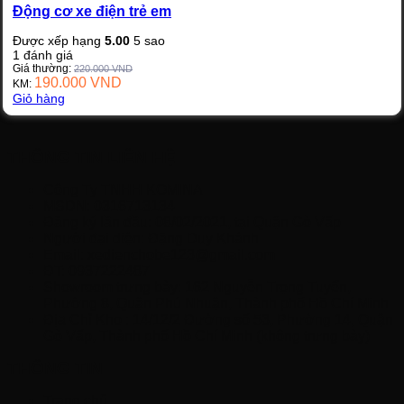
Động cơ xe điện trẻ em
Được xếp hạng
5.00
5 sao
1
đánh giá
Giá thường:
220.000
VND
190.000
VND
KM:
Giỏ hàng
THÔNG TIN LIÊN HỆ
Công Ty TNHH KOMINA
MSDN: 0316713134
Đăng ký lần đầu: 08/02/2021, tại Quận Gò Vấp
Người đại diện: Đặng Duy Khánh
Email: xedienchobe123@gmail.com
ĐT: 0937222487
Showroom trưng bày: 162 Nguyễn Trọng Tuyển,
Phường 8, Quận Phú Nhuận, Thành phố Hồ Chí Minh
Địa Chỉ Kho : 14/12/2 Đường số 53, Phường 14, Quận
Gò Vấp, Thành phố Hồ Chí Minh (không trưng bày)
THÔNG TIN
Trang chủ