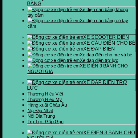
BẰNG
Xe điện cân bằng không
tay cầm
Xe điện cân bằng có tay
cầm
XE SCOOTER ĐIỆN
XE CẨU ĐIỆN CHO BÉ
XE ĐẠP ĐIỆN
Xe đạp điện cho mẹ và bé
Xe đạp điện trợ lực
XE ĐIỆN 3 BÁNH CHO
NGƯỜI GIÀ
XE ĐẠP ĐIỆN TRỢ
LỰC
Thương Hiệu Việt
Thương Hiệu Mỹ
Hàng xuất Châu Âu
Nội Địa Nhật
Nội Địa Trung
Trợ Lực Gấp Gọn
XE ĐIỆN 3 BÁNH CHO