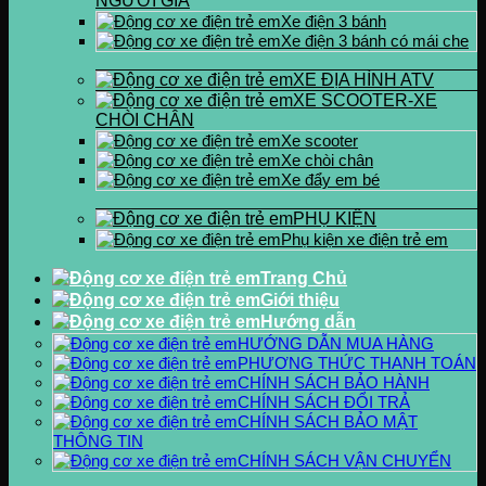
NGƯỜI GIÀ
Xe điện 3 bánh
Xe điện 3 bánh có mái che
XE ĐỊA HÌNH ATV
XE SCOOTER-XE
CHÒI CHÂN
Xe scooter
Xe chòi chân
Xe đẩy em bé
PHỤ KIỆN
Phụ kiện xe điện trẻ em
Trang Chủ
Giới thiệu
Hướng dẫn
HƯỚNG DẪN MUA HÀNG
PHƯƠNG THỨC THANH TOÁN
CHÍNH SÁCH BẢO HÀNH
CHÍNH SÁCH ĐỔI TRẢ
CHÍNH SÁCH BẢO MẬT
THÔNG TIN
CHÍNH SÁCH VẬN CHUYỂN