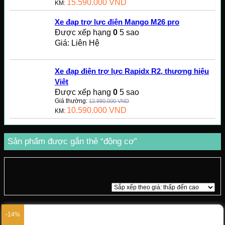
15.590.000
VND
KM:
Xe đạp trợ lực điện Mango M26 pro
Được xếp hạng
0
5 sao
Giá: Liên Hệ
Xe đạp điện trợ lực Rapidx R2, thương hiệu
Việt
Được xếp hạng
0
5 sao
Giá thường:
12.990.000
VND
10.590.000
VND
KM:
Sản phẩm được gắn thẻ “động cơ”
Hiển thị kết quả duy nhất
-14%