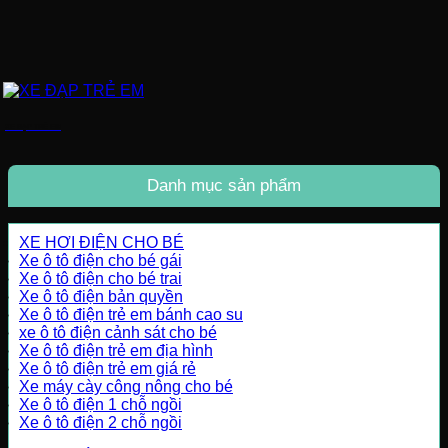
XE ĐẠP TRẺ EM
Danh mục sản phẩm
XE HƠI ĐIỆN CHO BÉ
Xe ô tô điện cho bé gái
Xe ô tô điện cho bé trai
Xe ô tô điện bản quyền
Xe ô tô điện trẻ em bánh cao su
xe ô tô điện cảnh sát cho bé
Xe ô tô điện trẻ em địa hình
Xe ô tô điện trẻ em giá rẻ
Xe máy cày công nông cho bé
Xe ô tô điện 1 chỗ ngồi
Xe ô tô điện 2 chỗ ngồi