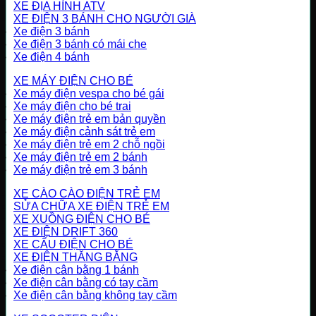
XE ĐỊA HÌNH ATV
XE ĐIỆN 3 BÁNH CHO NGƯỜI GIÀ
Xe điện 3 bánh
Xe điện 3 bánh có mái che
Xe điện 4 bánh
XE MÁY ĐIỆN CHO BÉ
Xe máy điện vespa cho bé gái
Xe máy điện cho bé trai
Xe máy điện trẻ em bản quyền
Xe máy điện cảnh sát trẻ em
Xe máy điện trẻ em 2 chỗ ngồi
Xe máy điện trẻ em 2 bánh
Xe máy điện trẻ em 3 bánh
XE CÀO CÀO ĐIỆN TRẺ EM
SỬA CHỮA XE ĐIỆN TRẺ EM
XE XUỒNG ĐIỆN CHO BÉ
XE ĐIỆN DRIFT 360
XE CẨU ĐIỆN CHO BÉ
XE ĐIỆN THĂNG BẰNG
Xe điện cân bằng 1 bánh
Xe điện cân bằng có tay cầm
Xe điện cân bằng không tay cầm