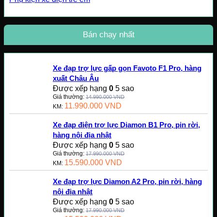
Bán chạy nhất
Xe đạp trợ lực gấp gọn Favoto F1 Pro, hàng
xuất Châu Âu
Được xếp hạng
0
5 sao
Giá thường:
14.990.000
VND
11.990.000
VND
KM:
Xe đạp điện trợ lực Diamon B1 Pro, pin rời,
hàng nội địa nhật
Được xếp hạng
0
5 sao
Giá thường:
17.990.000
VND
15.590.000
VND
KM:
Xe đạp trợ lực Diamon A2 Pro, pin rời, hàng
nội địa nhật
Được xếp hạng
0
5 sao
Giá thường:
17.990.000
VND