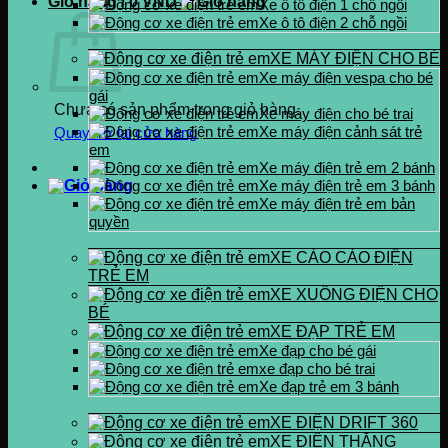
Giỏ hàng /
0
VND
Xe ô tô điện 1 chỗ ngồi
Xe ô tô điện 2 chỗ ngồi
XE MÁY ĐIỆN CHO BÉ
Xe máy điện vespa cho bé
gái
Chưa có sản phẩm trong giỏ hàng.
Xe máy điện cho bé trai
Xe máy điện cảnh sát trẻ
Quay trở lại cửa hàng
em
Xe máy điện trẻ em 2 bánh
Xe máy điện trẻ em 3 bánh
Xe máy điện trẻ em bản
quyền
XE CÀO CÀO ĐIỆN
TRẺ EM
XE XUỒNG ĐIỆN CHO
BÉ
XE ĐẠP TRẺ EM
Xe đạp cho bé gái
xe đạp cho bé trai
Xe đạp trẻ em 3 bánh
XE ĐIỆN DRIFT 360
XE ĐIỆN THĂNG