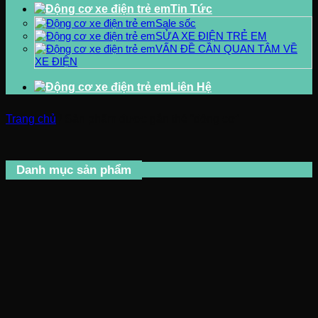
Tin Tức
Sale sốc
SỬA XE ĐIỆN TRẺ EM
VẤN ĐỀ CẦN QUAN TÂM VỀ
XE ĐIỆN
Liên Hệ
Trang chủ
/
Sản phẩm được gắn thẻ “động cơ”
Danh mục sản phẩm