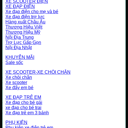
XE SCOOTER ĐIỆN
XE ĐẠP ĐIỆN
Xe đạp điện cho mẹ và bé
Xe đạp điện trợ lực
Hàng xuất Châu Âu
Thương Hiệu Việt
Thương Hiệu Mỹ
Nội Địa Trung
Trợ Lực Gấp Gọn
Nội Địa Nhật
KHUYỄN MÃI
Sale sốc
XE SCOOTER-XE CHÒI CHÂN
Xe chòi chân
Xe scooter
Xe đẩy em bé
XE ĐẠP TRẺ EM
Xe đạp cho bé gái
xe đạp cho bé trai
Xe đạp trẻ em 3 bánh
PHỤ KIỆN
Phụ kiện xe điện trẻ em