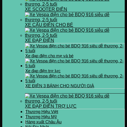
XE SCOOTER ĐIỆN
XE CẨU ĐIỆN CHO BÉ
XE ĐẠP ĐIỆN
Xe đạp điện cho mẹ và bé
Xe đạp điện trợ lực
XE ĐIỆN 3 BÁNH CHO NGƯỜI GIÀ
XE ĐẠP ĐIỆN TRỢ LỰC
Thương Hiệu Việt
Thương Hiệu Mỹ
Hàng xuất Châu Âu
Nội Địa Nhật