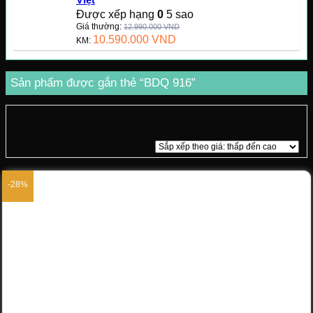
Được xếp hạng
0
5 sao
Giá thường:
12.990.000
VND
10.590.000
VND
KM:
Sản phẩm được gắn thẻ “BDQ 916”
Hiển thị kết quả duy nhất
-28%