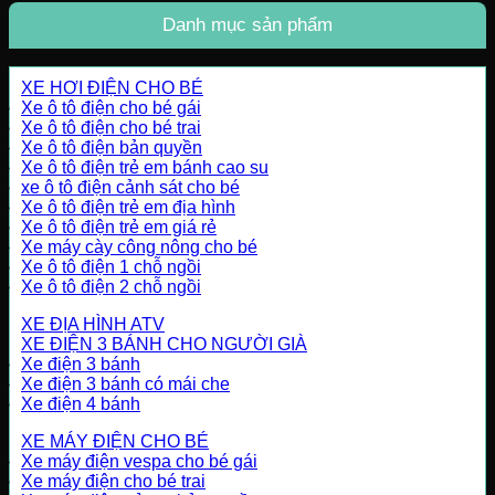
Danh mục sản phẩm
XE HƠI ĐIỆN CHO BÉ
Xe ô tô điện cho bé gái
Xe ô tô điện cho bé trai
Xe ô tô điện bản quyền
Xe ô tô điện trẻ em bánh cao su
xe ô tô điện cảnh sát cho bé
Xe ô tô điện trẻ em địa hình
Xe ô tô điện trẻ em giá rẻ
Xe máy cày công nông cho bé
Xe ô tô điện 1 chỗ ngồi
Xe ô tô điện 2 chỗ ngồi
XE ĐỊA HÌNH ATV
XE ĐIỆN 3 BÁNH CHO NGƯỜI GIÀ
Xe điện 3 bánh
Xe điện 3 bánh có mái che
Xe điện 4 bánh
XE MÁY ĐIỆN CHO BÉ
Xe máy điện vespa cho bé gái
Xe máy điện cho bé trai