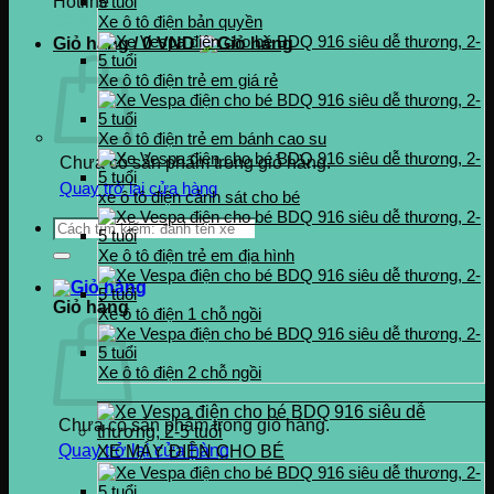
Hotline
0937.222.487
Xe ô tô điện bản quyền
Giỏ hàng /
0
VND
Xe ô tô điện trẻ em giá rẻ
Xe ô tô điện trẻ em bánh cao su
Chưa có sản phẩm trong giỏ hàng.
Quay trở lại cửa hàng
xe ô tô điện cảnh sát cho bé
Tìm
kiếm:
Xe ô tô điện trẻ em địa hình
Giỏ hàng
Xe ô tô điện 1 chỗ ngồi
Xe ô tô điện 2 chỗ ngồi
Chưa có sản phẩm trong giỏ hàng.
Quay trở lại cửa hàng
XE MÁY ĐIỆN CHO BÉ