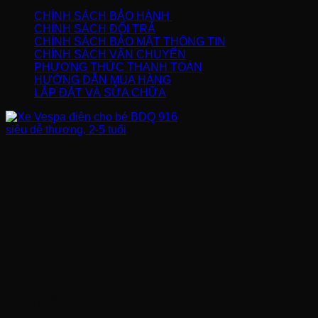
CHÍNH SÁCH BẢO HÀNH
CHÍNH SÁCH ĐỔI TRẢ
CHÍNH SÁCH BẢO MẬT THÔNG TIN
CHÍNH SÁCH VẬN CHUYỂN
PHƯƠNG THỨC THANH TOÁN
HƯỚNG DẪN MUA HÀNG
LẮP ĐẶT VÀ SỬA CHỮA
FANPAGE
BẢN ĐỒ