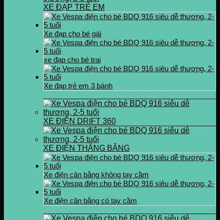
XE ĐẠP TRẺ EM
Xe đạp cho bé gái
xe đạp cho bé trai
Xe đạp trẻ em 3 bánh
XE ĐIỆN DRIFT 360
XE ĐIỆN THĂNG BẰNG
Xe điện cân bằng không tay cầm
Xe điện cân bằng có tay cầm