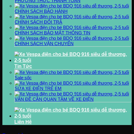
PHƯƠNG THỨC THANH TOÁN
CHÍNH SÁCH BẢO HÀNH
CHÍNH SÁCH ĐỔI TRẢ
CHÍNH SÁCH BẢO MẬT THÔNG TIN
CHÍNH SÁCH VẬN CHUYỂN
Tin Tức
Sale sốc
SỬA XE ĐIỆN TRẺ EM
VẤN ĐỀ CẦN QUAN TÂM VỀ XE ĐIỆN
Liên Hệ