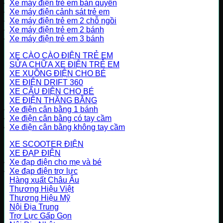
Xe máy điện trẻ em bản quyền
Xe máy điện cảnh sát trẻ em
Xe máy điện trẻ em 2 chỗ ngồi
Xe máy điện trẻ em 2 bánh
Xe máy điện trẻ em 3 bánh
XE CÀO CÀO ĐIỆN TRẺ EM
SỬA CHỮA XE ĐIỆN TRẺ EM
XE XUỒNG ĐIỆN CHO BÉ
XE ĐIỆN DRIFT 360
XE CẨU ĐIỆN CHO BÉ
XE ĐIỆN THĂNG BẰNG
Xe điện cân bằng 1 bánh
Xe điện cân bằng có tay cầm
Xe điện cân bằng không tay cầm
XE SCOOTER ĐIỆN
XE ĐẠP ĐIỆN
Xe đạp điện cho mẹ và bé
Xe đạp điện trợ lực
Hàng xuất Châu Âu
Thương Hiệu Việt
Thương Hiệu Mỹ
Nội Địa Trung
Trợ Lực Gấp Gọn