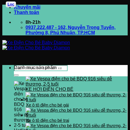
Lọc
Bỏ
Khuyến mãi
qua
Thanh toán
nội
8h-21h
dung
0937.222.487 - 162, Nguyễn Trọng Tuyển,
Phường 8, Phú Nhuận, TP.HCM
Tìm
Danh mục sản phẩm
kiếm:
XE HƠI ĐIỆN CHO BÉ
Xe ô tô điện cho bé gái
Xe ô tô điện cho bé trai