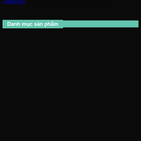
Trang chủ
/
Sản phẩm được gắn thẻ “BDQ 916”
Danh mục sản phẩm