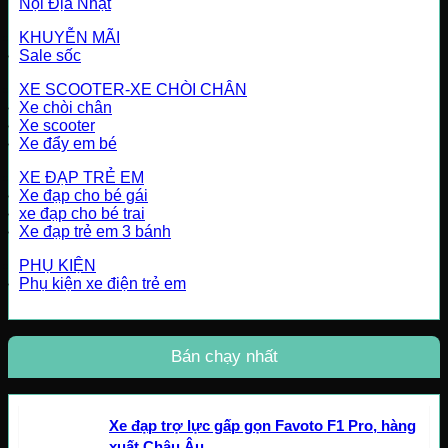
Nội Địa Nhật
KHUYỄN MÃI
Sale sốc
XE SCOOTER-XE CHÒI CHÂN
Xe chòi chân
Xe scooter
Xe đẩy em bé
XE ĐẠP TRẺ EM
Xe đạp cho bé gái
xe đạp cho bé trai
Xe đạp trẻ em 3 bánh
PHỤ KIỆN
Phụ kiện xe điện trẻ em
Bán chạy nhất
Xe đạp trợ lực gấp gọn Favoto F1 Pro, hàng
xuất Châu Âu