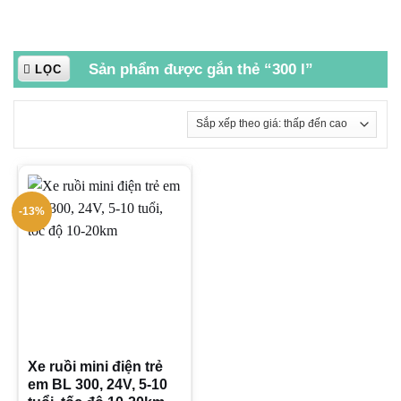
Sản phẩm được gắn thẻ “300 l”
LỌC
-13%
Xe ruồi mini điện trẻ
em BL 300, 24V, 5-10