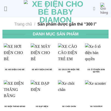
Bỏ
qua
nội
dung
Trang chủ
/
Sản phẩm được gắn thẻ “300 l”
DANH MỤC SẢN PHẨM
XE HƠI ĐIỆN CHO BÉ
XE MÁY ĐIỆN CHO BÉ
XE CÀO CÀO ĐIỆN TRẺ
XE Ô TÔ ĐIỆN BẢN
EM
QUYỀN
XE ĐIỆN THĂNG BẰNG
XE ĐẠP ĐIỆN
XE CHÒI CHÂN
XE SCOOTER