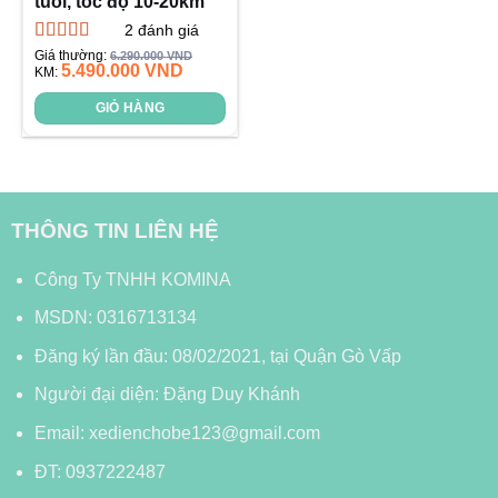
tuổi, tốc độ 10-20km
2
đánh giá
Được xếp
Giá thường:
6.290.000
VND
5.490.000
VND
hạng
KM:
5.00
5
sao
GIỎ HÀNG
THÔNG TIN LIÊN HỆ
Công Ty TNHH KOMINA
MSDN: 0316713134
Đăng ký lần đầu: 08/02/2021, tại Quận Gò Vấp
Người đại diện: Đặng Duy Khánh
Email: xedienchobe123@gmail.com
ĐT: 0937222487